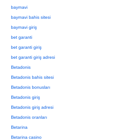
baymavi
baymavi bahis sitesi
baymavi giriş
bet garanti
bet garanti giriş
bet garanti giriş adresi
Betadonis
Betadonis bahis sitesi
Betadonis bonusları
Betadonis giriş
Betadonis giriş adresi
Betadonis oranları
Betarina
Betarina casino