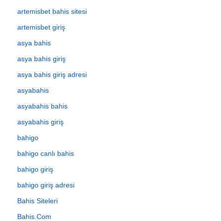
artemisbet bahis sitesi
artemisbet giriş
asya bahis
asya bahis giriş
asya bahis giriş adresi
asyabahis
asyabahis bahis
asyabahis giriş
bahigo
bahigo canlı bahis
bahigo giriş
bahigo giriş adresi
Bahis Siteleri
Bahis.Com