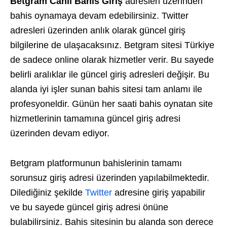
Betgram Canlı Bahis Giriş
adresleri üzerinden
bahis oynamaya devam edebilirsiniz. Twitter
adresleri üzerinden anlık olarak güncel giriş
bilgilerine de ulaşacaksınız. Betgram sitesi Türkiye
de sadece online olarak hizmetler verir. Bu sayede
belirli aralıklar ile güncel giriş adresleri değişir. Bu
alanda iyi işler sunan bahis sitesi tam anlamı ile
profesyoneldir. Günün her saati bahis oynatan site
hizmetlerinin tamamına güncel giriş adresi
üzerinden devam ediyor.
Betgram platformunun bahislerinin tamamı
sorunsuz giriş adresi üzerinden yapılabilmektedir.
Dilediğiniz şekilde
Twitter
adresine giriş yapabilir
ve bu sayede güncel giriş adresi önüne
bulabilirsiniz. Bahis sitesinin bu alanda son derece