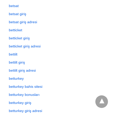
betsat
betsat giriş
betsat giriş adresi
betticket
betticket giriş
betticket giriş adresi
bettilt
bettilt giriş
bettilt giriş adresi
betturkey
betturkey bahis sitesi
betturkey bonusları
betturkey giriş
betturkey giriş adresi