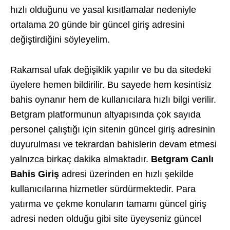
hızlı olduğunu ve yasal kısıtlamalar nedeniyle
ortalama 20 günde bir güncel giriş adresini
değiştirdiğini söyleyelim.
Rakamsal ufak değişiklik yapılır ve bu da sitedeki
üyelere hemen bildirilir. Bu sayede hem kesintisiz
bahis oynanır hem de kullanıcılara hızlı bilgi verilir.
Betgram platformunun altyapısında çok sayıda
personel çalıştığı için sitenin güncel giriş adresinin
duyurulması ve tekrardan bahislerin devam etmesi
yalnızca birkaç dakika almaktadır.
Betgram Canlı
Bahis Giriş
adresi üzerinden en hızlı şekilde
kullanıcılarına hizmetler sürdürmektedir. Para
yatırma ve çekme konuların tamamı güncel giriş
adresi neden olduğu gibi site üyeyseniz güncel