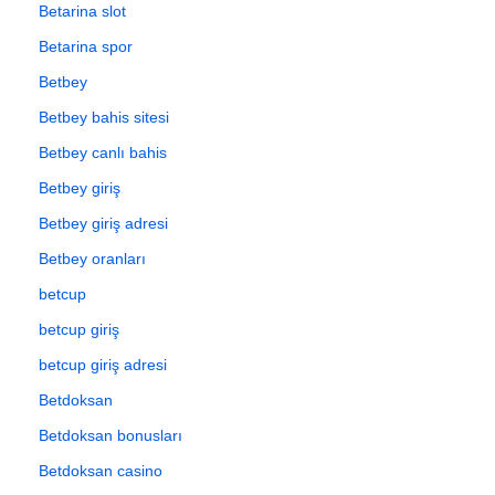
Betarina slot
Betarina spor
Betbey
Betbey bahis sitesi
Betbey canlı bahis
Betbey giriş
Betbey giriş adresi
Betbey oranları
betcup
betcup giriş
betcup giriş adresi
Betdoksan
Betdoksan bonusları
Betdoksan casino