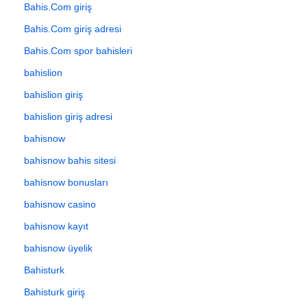
Bahis.Com giriş
Bahis.Com giriş adresi
Bahis.Com spor bahisleri
bahislion
bahislion giriş
bahislion giriş adresi
bahisnow
bahisnow bahis sitesi
bahisnow bonusları
bahisnow casino
bahisnow kayıt
bahisnow üyelik
Bahisturk
Bahisturk giriş