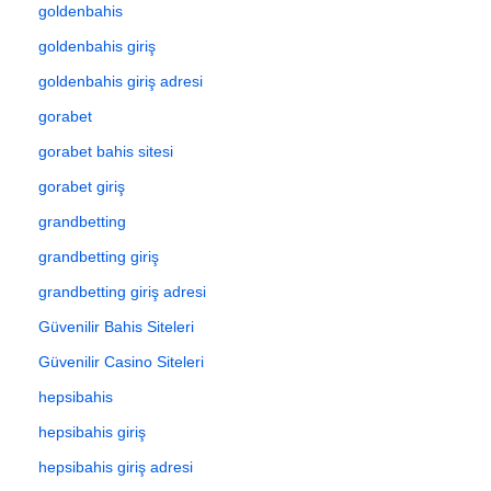
goldenbahis
goldenbahis giriş
goldenbahis giriş adresi
gorabet
gorabet bahis sitesi
gorabet giriş
grandbetting
grandbetting giriş
grandbetting giriş adresi
Güvenilir Bahis Siteleri
Güvenilir Casino Siteleri
hepsibahis
hepsibahis giriş
hepsibahis giriş adresi