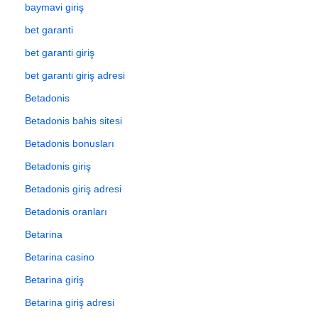
baymavi giriş
bet garanti
bet garanti giriş
bet garanti giriş adresi
Betadonis
Betadonis bahis sitesi
Betadonis bonusları
Betadonis giriş
Betadonis giriş adresi
Betadonis oranları
Betarina
Betarina casino
Betarina giriş
Betarina giriş adresi