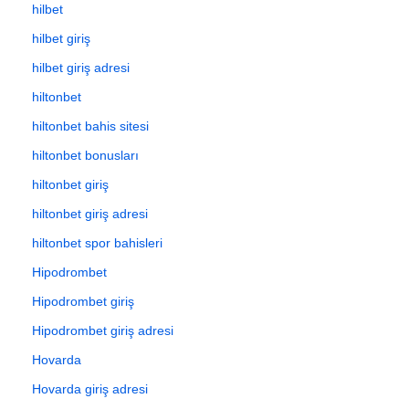
hilbet
hilbet giriş
hilbet giriş adresi
hiltonbet
hiltonbet bahis sitesi
hiltonbet bonusları
hiltonbet giriş
hiltonbet giriş adresi
hiltonbet spor bahisleri
Hipodrombet
Hipodrombet giriş
Hipodrombet giriş adresi
Hovarda
Hovarda giriş adresi