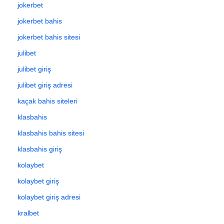
jokerbet
jokerbet bahis
jokerbet bahis sitesi
julibet
julibet giriş
julibet giriş adresi
kaçak bahis siteleri
klasbahis
klasbahis bahis sitesi
klasbahis giriş
kolaybet
kolaybet giriş
kolaybet giriş adresi
kralbet