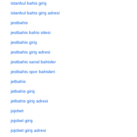
istanbul bahis giriş
istanbul bahis giriş adresi
jestbahis
jestbahis bahis sitesi
jestbahis giriş
jestbahis giriş adresi
jestbahis sanal bahisler
jestbahis spor bahisleri
jetbahis
jetbahis giriş
jetbahis giriş adresi
jojobet
jojobet giriş
jojobet giriş adresi