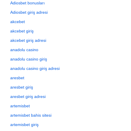
Adiosbet bonusları
Adiosbet giriş adresi
akcebet
akcebet giriş
akcebet giriş adresi
anadolu casino
anadolu casino giriş
anadolu casino giriş adresi
aresbet
aresbet giriş
aresbet giriş adresi
artemisbet
artemisbet bahis sitesi
artemisbet giriş