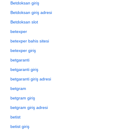
Betdoksan giriş
Betdoksan giriş adresi
Betdoksan slot
betexper
betexper bahis sitesi
betexper giriş
betgaranti
betgaranti giriş
betgaranti giriş adresi
betgram
betgram giriş
betgram giriş adresi
betist
betist giriş