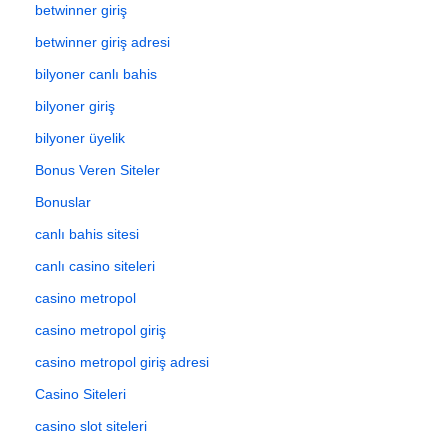
betwinner giriş
betwinner giriş adresi
bilyoner canlı bahis
bilyoner giriş
bilyoner üyelik
Bonus Veren Siteler
Bonuslar
canlı bahis sitesi
canlı casino siteleri
casino metropol
casino metropol giriş
casino metropol giriş adresi
Casino Siteleri
casino slot siteleri