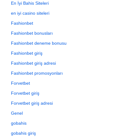
En İyi Bahis Siteleri
en iyi casino siteleri
Fashionbet
Fashionbet bonusları
Fashionbet deneme bonusu
Fashionbet giriş
Fashionbet giriş adresi
Fashionbet promosyonları
Forvetbet
Forvetbet giriş
Forvetbet giriş adresi
Genel
gobahis
gobahis giriş