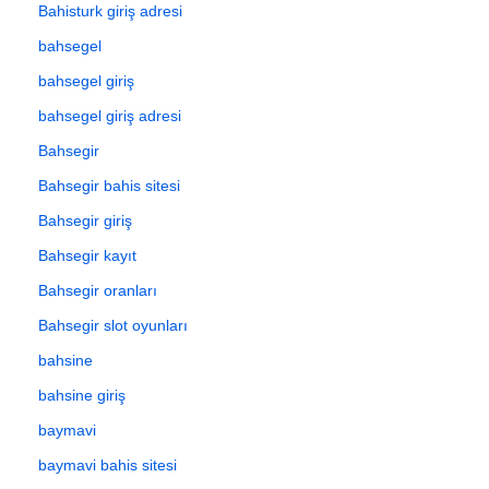
Bahisturk giriş adresi
bahsegel
bahsegel giriş
bahsegel giriş adresi
Bahsegir
Bahsegir bahis sitesi
Bahsegir giriş
Bahsegir kayıt
Bahsegir oranları
Bahsegir slot oyunları
bahsine
bahsine giriş
baymavi
baymavi bahis sitesi