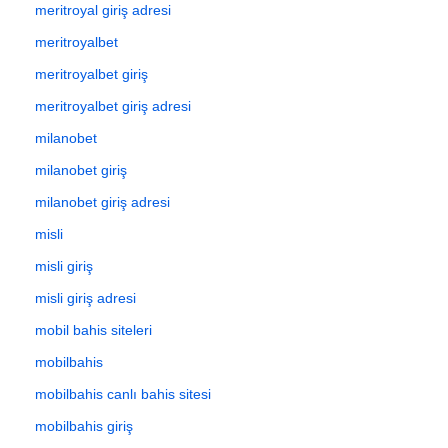
meritroyal giriş adresi
meritroyalbet
meritroyalbet giriş
meritroyalbet giriş adresi
milanobet
milanobet giriş
milanobet giriş adresi
misli
misli giriş
misli giriş adresi
mobil bahis siteleri
mobilbahis
mobilbahis canlı bahis sitesi
mobilbahis giriş