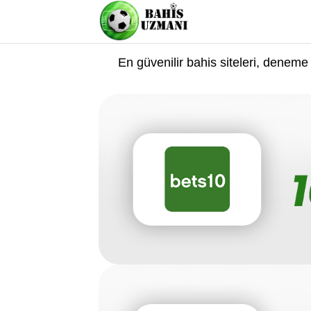
En güvenilir bahis siteleri, deneme