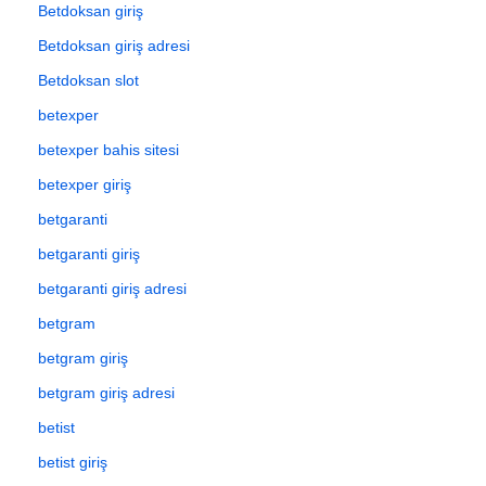
Betdoksan giriş
Betdoksan giriş adresi
Betdoksan slot
betexper
betexper bahis sitesi
betexper giriş
betgaranti
betgaranti giriş
betgaranti giriş adresi
betgram
betgram giriş
betgram giriş adresi
betist
betist giriş