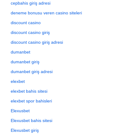
cepbahis giriş adresi
deneme bonusu veren casino siteleri
discount casino
discount casino giriş
discount casino giriş adresi
dumanbet
dumanbet giriş
dumanbet giriş adresi
elexbet
elexbet bahis sitesi
elexbet spor bahisleri
Elexusbet
Elexusbet bahis sitesi
Elexusbet giriş