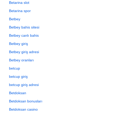
Betarina slot
Betarina spor
Betbey
Betbey bahis sitesi
Betbey canlı bahis
Betbey giriş
Betbey giriş adresi
Betbey oranları
betcup
betcup giriş
betcup giriş adresi
Betdoksan
Betdoksan bonusları
Betdoksan casino