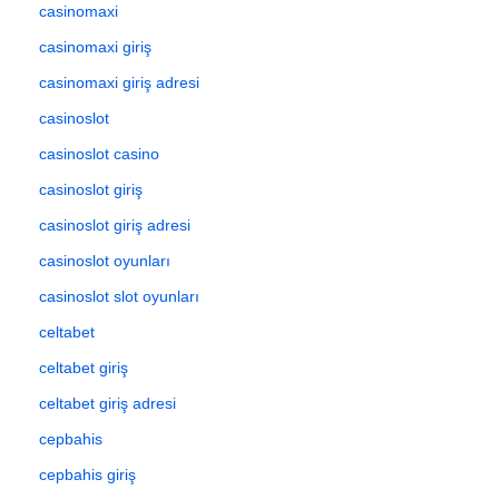
casinomaxi
casinomaxi giriş
casinomaxi giriş adresi
casinoslot
casinoslot casino
casinoslot giriş
casinoslot giriş adresi
casinoslot oyunları
casinoslot slot oyunları
celtabet
celtabet giriş
celtabet giriş adresi
cepbahis
cepbahis giriş