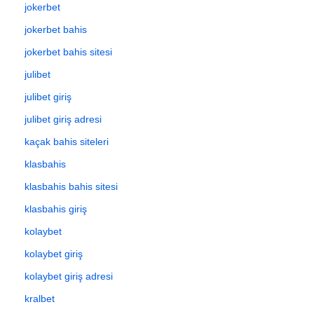
jokerbet
jokerbet bahis
jokerbet bahis sitesi
julibet
julibet giriş
julibet giriş adresi
kaçak bahis siteleri
klasbahis
klasbahis bahis sitesi
klasbahis giriş
kolaybet
kolaybet giriş
kolaybet giriş adresi
kralbet