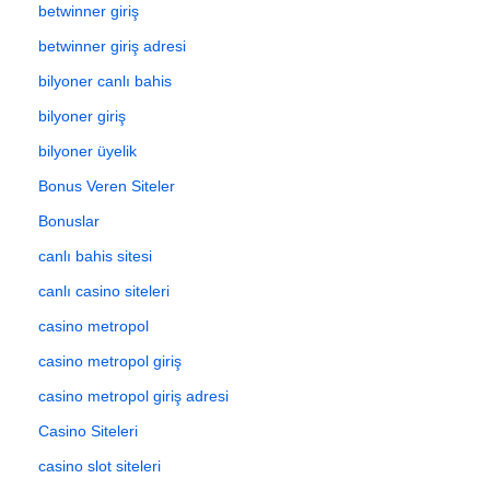
betwinner giriş
betwinner giriş adresi
bilyoner canlı bahis
bilyoner giriş
bilyoner üyelik
Bonus Veren Siteler
Bonuslar
canlı bahis sitesi
canlı casino siteleri
casino metropol
casino metropol giriş
casino metropol giriş adresi
Casino Siteleri
casino slot siteleri