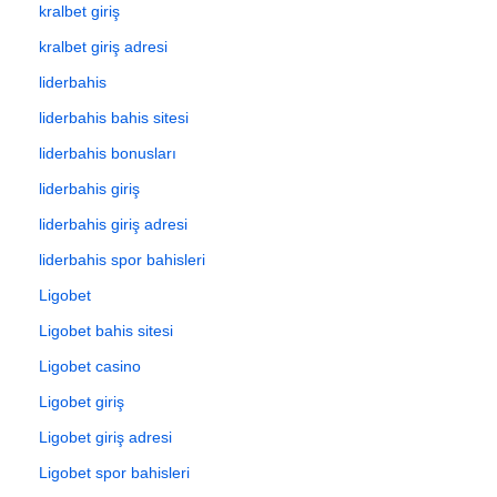
kralbet giriş
kralbet giriş adresi
liderbahis
liderbahis bahis sitesi
liderbahis bonusları
liderbahis giriş
liderbahis giriş adresi
liderbahis spor bahisleri
Ligobet
Ligobet bahis sitesi
Ligobet casino
Ligobet giriş
Ligobet giriş adresi
Ligobet spor bahisleri