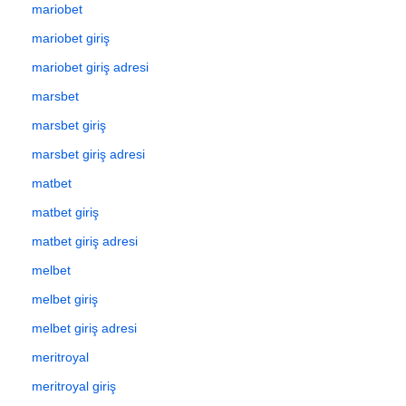
mariobet
mariobet giriş
mariobet giriş adresi
marsbet
marsbet giriş
marsbet giriş adresi
matbet
matbet giriş
matbet giriş adresi
melbet
melbet giriş
melbet giriş adresi
meritroyal
meritroyal giriş