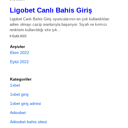
Ligobet Canlı Bahis Giriş
Ligobet Canlı Bahis Giriş oyuncularının en çok kullandıkları
adres olmayı cazip oranlarıyla başarıyor. Siyah ve kırmızı
renklerin kullanıldığı site şık…
6 Eylül 2022
Arşivler
Ekim 2022
Eylül 2022
Kategoriler
1xbet
1xbet giriş
1xbet giriş adresi
Adiosbet
Adiosbet bahis sitesi