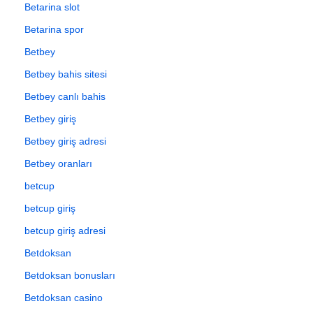
Betarina slot
Betarina spor
Betbey
Betbey bahis sitesi
Betbey canlı bahis
Betbey giriş
Betbey giriş adresi
Betbey oranları
betcup
betcup giriş
betcup giriş adresi
Betdoksan
Betdoksan bonusları
Betdoksan casino