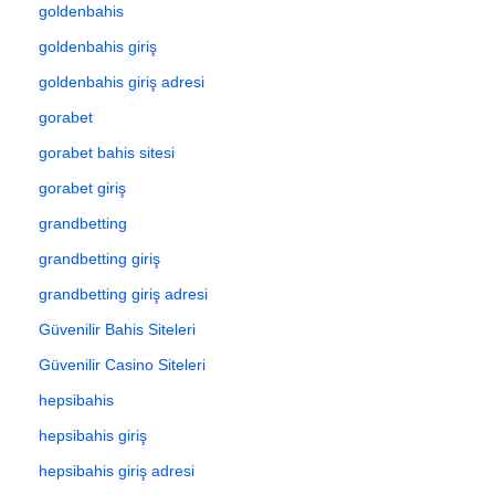
goldenbahis
goldenbahis giriş
goldenbahis giriş adresi
gorabet
gorabet bahis sitesi
gorabet giriş
grandbetting
grandbetting giriş
grandbetting giriş adresi
Güvenilir Bahis Siteleri
Güvenilir Casino Siteleri
hepsibahis
hepsibahis giriş
hepsibahis giriş adresi