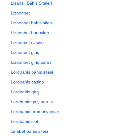
Lisanslı Bahis Siteleri
Lizbonbet
Lizbonbet bahis sitesi
Lizbonbet bonusları
Lizbonbet casino
Lizbonbet giriş
Lizbonbet giriş adresi
Lordbahis bahis sitesi
Lordbahis casino
Lordbahis giriş
Lordbahis giriş adresi
Lordbahis promosyonları
Lordbahis slot
lunabet bahis sitesi