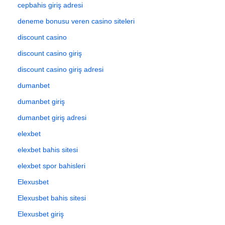
cepbahis giriş adresi
deneme bonusu veren casino siteleri
discount casino
discount casino giriş
discount casino giriş adresi
dumanbet
dumanbet giriş
dumanbet giriş adresi
elexbet
elexbet bahis sitesi
elexbet spor bahisleri
Elexusbet
Elexusbet bahis sitesi
Elexusbet giriş