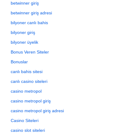
betwinner giriş
betwinner giriş adresi
bilyoner canlı bahis
bilyoner giriş
bilyoner üyelik
Bonus Veren Siteler
Bonuslar
canlı bahis sitesi
canlı casino siteleri
casino metropol
casino metropol giriş
casino metropol giriş adresi
Casino Siteleri
casino slot siteleri