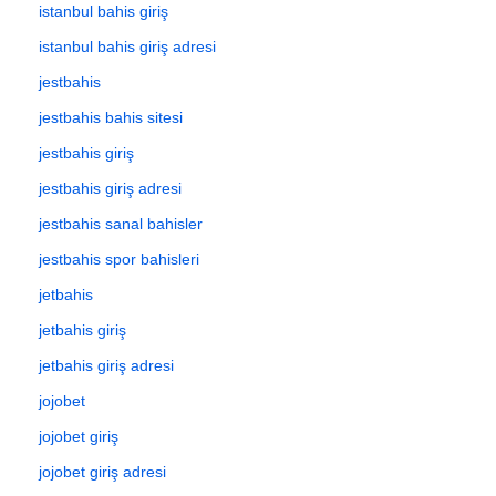
istanbul bahis giriş
istanbul bahis giriş adresi
jestbahis
jestbahis bahis sitesi
jestbahis giriş
jestbahis giriş adresi
jestbahis sanal bahisler
jestbahis spor bahisleri
jetbahis
jetbahis giriş
jetbahis giriş adresi
jojobet
jojobet giriş
jojobet giriş adresi