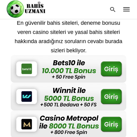
En güvenilir bahis siteleri, deneme bonusu
veren casino siteleri ve yasal bahis siteleri
hakkında aradığınız soruların cevabı burada
Type
sizleri bekliyor.
your
searc
query
and
hit
enter: