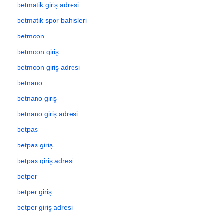
betmatik giriş adresi
betmatik spor bahisleri
betmoon
betmoon giriş
betmoon giriş adresi
betnano
betnano giriş
betnano giriş adresi
betpas
betpas giriş
betpas giriş adresi
betper
betper giriş
betper giriş adresi