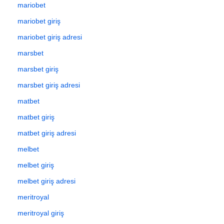
mariobet
mariobet giriş
mariobet giriş adresi
marsbet
marsbet giriş
marsbet giriş adresi
matbet
matbet giriş
matbet giriş adresi
melbet
melbet giriş
melbet giriş adresi
meritroyal
meritroyal giriş