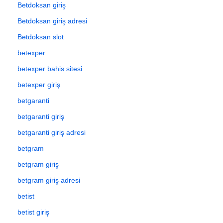
Betdoksan giriş
Betdoksan giriş adresi
Betdoksan slot
betexper
betexper bahis sitesi
betexper giriş
betgaranti
betgaranti giriş
betgaranti giriş adresi
betgram
betgram giriş
betgram giriş adresi
betist
betist giriş