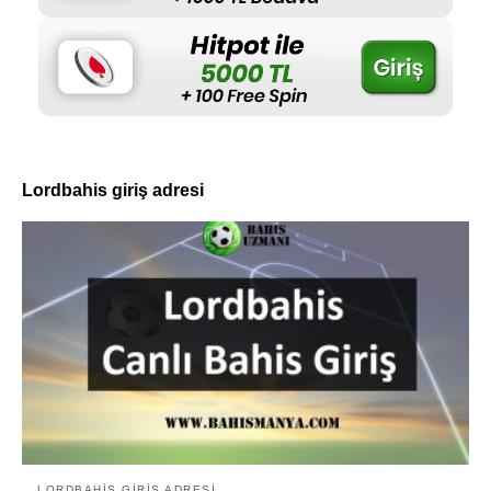
Lordbahis giriş adresi
LORDBAHIS GIRIŞ ADRESI