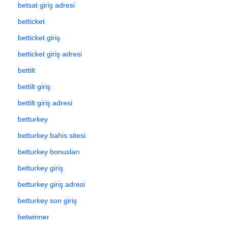
betsat giriş adresi
betticket
betticket giriş
betticket giriş adresi
bettilt
bettilt giriş
bettilt giriş adresi
betturkey
betturkey bahis sitesi
betturkey bonusları
betturkey giriş
betturkey giriş adresi
betturkey son giriş
betwinner