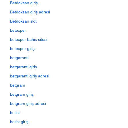
Betdoksan giriş
Betdoksan giriş adresi
Betdoksan slot
betexper
betexper bahis sitesi
betexper giriş
betgaranti
betgaranti giriş
betgaranti giriş adresi
betgram
betgram giriş
betgram giriş adresi
betist
betist giriş