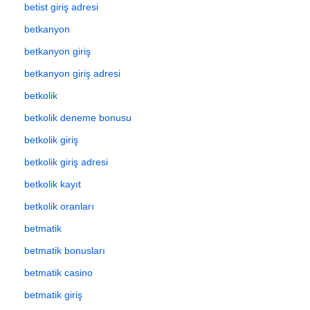
betist giriş adresi
betkanyon
betkanyon giriş
betkanyon giriş adresi
betkolik
betkolik deneme bonusu
betkolik giriş
betkolik giriş adresi
betkolik kayıt
betkolik oranları
betmatik
betmatik bonusları
betmatik casino
betmatik giriş