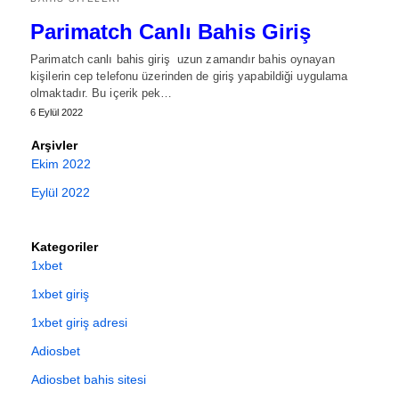
Parimatch Canlı Bahis Giriş
Parimatch canlı bahis giriş uzun zamandır bahis oynayan
kişilerin cep telefonu üzerinden de giriş yapabildiği uygulama
olmaktadır. Bu içerik pek…
6 Eylül 2022
Arşivler
Ekim 2022
Eylül 2022
Kategoriler
1xbet
1xbet giriş
1xbet giriş adresi
Adiosbet
Adiosbet bahis sitesi