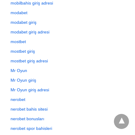
mobilbahis giriş adresi
modabet
modabet giriş
modabet giriş adresi
mostbet
mostbet giriş
mostbet giriş adresi
Mr Oyun
Mr Oyun giriş
Mr Oyun giriş adresi
nerobet
nerobet bahis sitesi
nerobet bonusları
nerobet spor bahisleri