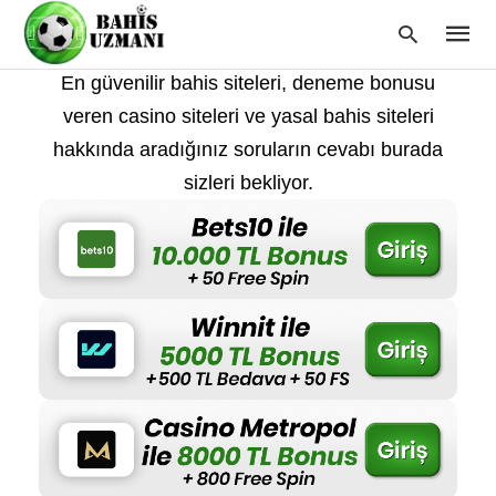
En güvenilir bahis siteleri, deneme bonusu
veren casino siteleri ve yasal bahis siteleri
hakkında aradığınız soruların cevabı burada
Type
sizleri bekliyor.
your
searc
query
and
hit
enter: