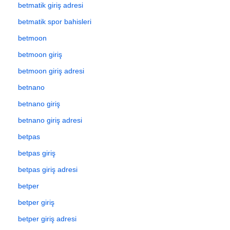
betmatik giriş adresi
betmatik spor bahisleri
betmoon
betmoon giriş
betmoon giriş adresi
betnano
betnano giriş
betnano giriş adresi
betpas
betpas giriş
betpas giriş adresi
betper
betper giriş
betper giriş adresi