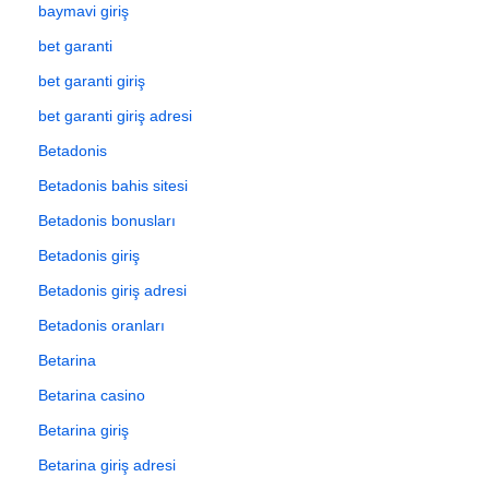
baymavi giriş
bet garanti
bet garanti giriş
bet garanti giriş adresi
Betadonis
Betadonis bahis sitesi
Betadonis bonusları
Betadonis giriş
Betadonis giriş adresi
Betadonis oranları
Betarina
Betarina casino
Betarina giriş
Betarina giriş adresi