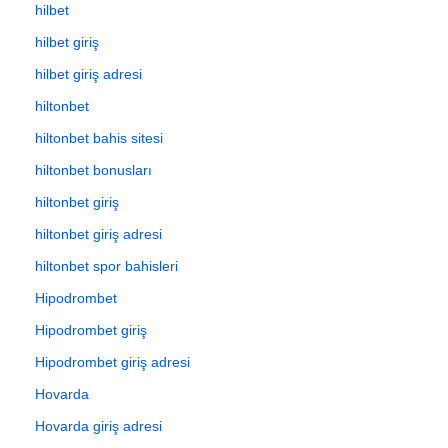
hilbet
hilbet giriş
hilbet giriş adresi
hiltonbet
hiltonbet bahis sitesi
hiltonbet bonusları
hiltonbet giriş
hiltonbet giriş adresi
hiltonbet spor bahisleri
Hipodrombet
Hipodrombet giriş
Hipodrombet giriş adresi
Hovarda
Hovarda giriş adresi