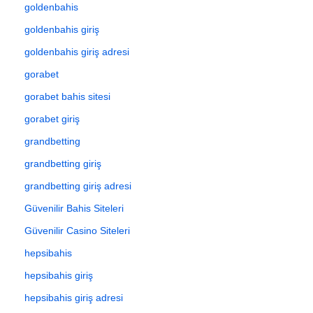
goldenbahis
goldenbahis giriş
goldenbahis giriş adresi
gorabet
gorabet bahis sitesi
gorabet giriş
grandbetting
grandbetting giriş
grandbetting giriş adresi
Güvenilir Bahis Siteleri
Güvenilir Casino Siteleri
hepsibahis
hepsibahis giriş
hepsibahis giriş adresi