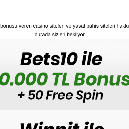
 bonusu veren casino siteleri ve yasal bahis siteleri hakk
burada sizleri bekliyor.