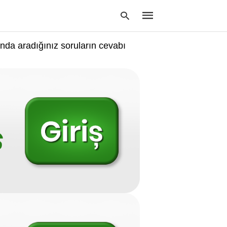
ında aradığınız soruların cevabı
Type
your
search
query
and
hit
enter: