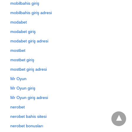
mobilbahis giriş
mobilbahis giriş adresi
modabet
modabet giriş
modabet giriş adresi
mostbet
mostbet giriş
mostbet giriş adresi
Mr Oyun
Mr Oyun giriş
Mr Oyun giriş adresi
nerobet
nerobet bahis sitesi
nerobet bonusları