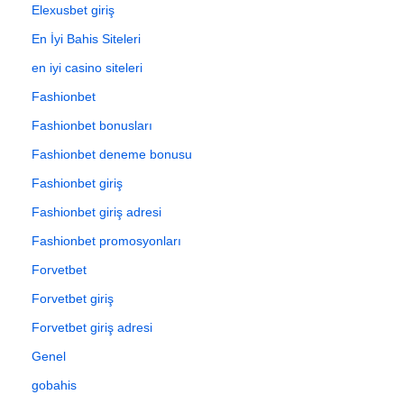
Elexusbet giriş
En İyi Bahis Siteleri
en iyi casino siteleri
Fashionbet
Fashionbet bonusları
Fashionbet deneme bonusu
Fashionbet giriş
Fashionbet giriş adresi
Fashionbet promosyonları
Forvetbet
Forvetbet giriş
Forvetbet giriş adresi
Genel
gobahis