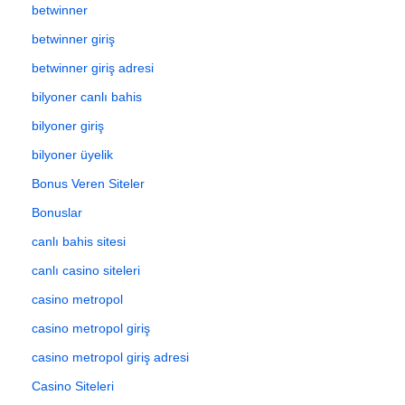
betwinner
betwinner giriş
betwinner giriş adresi
bilyoner canlı bahis
bilyoner giriş
bilyoner üyelik
Bonus Veren Siteler
Bonuslar
canlı bahis sitesi
canlı casino siteleri
casino metropol
casino metropol giriş
casino metropol giriş adresi
Casino Siteleri