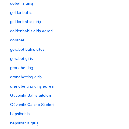
gobahis giriş
goldenbahis
goldenbahis giriş
goldenbahis giriş adresi
gorabet
gorabet bahis sitesi
gorabet giriş
grandbetting
grandbetting giriş
grandbetting giriş adresi
Güvenilir Bahis Siteleri
Güvenilir Casino Siteleri
hepsibahis
hepsibahis giriş