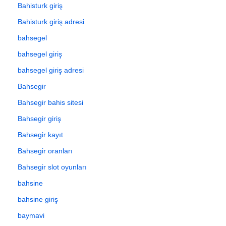
Bahisturk giriş
Bahisturk giriş adresi
bahsegel
bahsegel giriş
bahsegel giriş adresi
Bahsegir
Bahsegir bahis sitesi
Bahsegir giriş
Bahsegir kayıt
Bahsegir oranları
Bahsegir slot oyunları
bahsine
bahsine giriş
baymavi