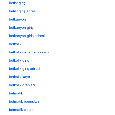
betist giriş
betist giriş adresi
betkanyon
betkanyon giriş
betkanyon giriş adresi
betkolik
betkolik deneme bonusu
betkolik giriş
betkolik giriş adresi
betkolik kayıt
betkolik oranları
betmatik
betmatik bonusları
betmatik casino