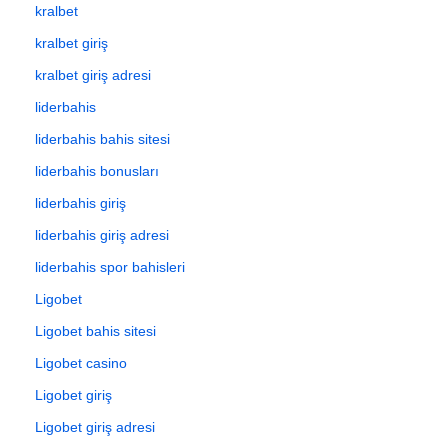
kralbet
kralbet giriş
kralbet giriş adresi
liderbahis
liderbahis bahis sitesi
liderbahis bonusları
liderbahis giriş
liderbahis giriş adresi
liderbahis spor bahisleri
Ligobet
Ligobet bahis sitesi
Ligobet casino
Ligobet giriş
Ligobet giriş adresi