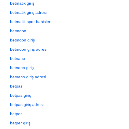
betmatik giriş
betmatik giriş adresi
betmatik spor bahisleri
betmoon
betmoon giriş
betmoon giriş adresi
betnano
betnano giriş
betnano giriş adresi
betpas
betpas giriş
betpas giriş adresi
betper
betper giriş