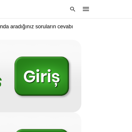
ında aradığınız soruların cevabı
Type
your
search
query
and
hit
enter: