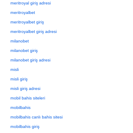
meritroyal giriş adresi
meritroyalbet
meritroyalbet giriş
meritroyalbet giriş adresi
milanobet
milanobet giriş
milanobet giriş adresi
misli
misli giriş
misli giriş adresi
mobil bahis siteleri
mobilbahis
mobilbahis canlı bahis sitesi
mobilbahis giriş