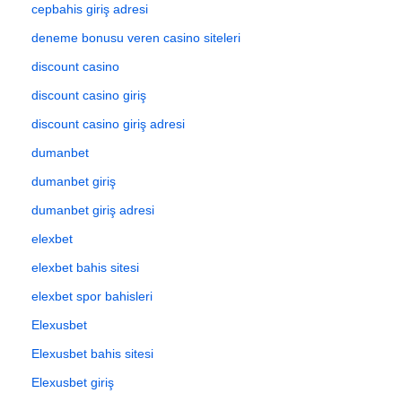
cepbahis giriş adresi
deneme bonusu veren casino siteleri
discount casino
discount casino giriş
discount casino giriş adresi
dumanbet
dumanbet giriş
dumanbet giriş adresi
elexbet
elexbet bahis sitesi
elexbet spor bahisleri
Elexusbet
Elexusbet bahis sitesi
Elexusbet giriş