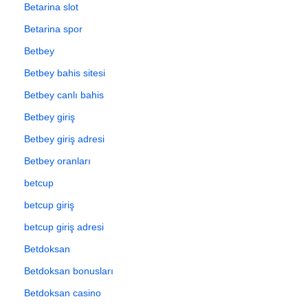
Betarina slot
Betarina spor
Betbey
Betbey bahis sitesi
Betbey canlı bahis
Betbey giriş
Betbey giriş adresi
Betbey oranları
betcup
betcup giriş
betcup giriş adresi
Betdoksan
Betdoksan bonusları
Betdoksan casino