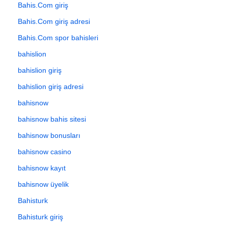
Bahis.Com giriş
Bahis.Com giriş adresi
Bahis.Com spor bahisleri
bahislion
bahislion giriş
bahislion giriş adresi
bahisnow
bahisnow bahis sitesi
bahisnow bonusları
bahisnow casino
bahisnow kayıt
bahisnow üyelik
Bahisturk
Bahisturk giriş