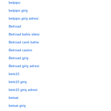
betpipo
betpipo giriş
betpipo giriş adresi
Betroad
Betroad bahis sitesi
Betroad canlı bahis
Betroad casino
Betroad giriş
Betroad giriş adresi
bets10
bets10 giriş
bets10 giriş adresi
betsat
betsat giriş