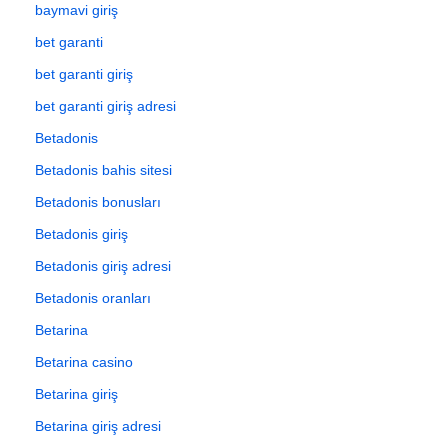
baymavi giriş
bet garanti
bet garanti giriş
bet garanti giriş adresi
Betadonis
Betadonis bahis sitesi
Betadonis bonusları
Betadonis giriş
Betadonis giriş adresi
Betadonis oranları
Betarina
Betarina casino
Betarina giriş
Betarina giriş adresi