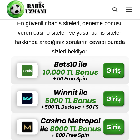
En güvenilir bahis siteleri, deneme bonusu
veren casino siteleri ve yasal bahis siteleri
hakkında aradığınız soruların cevabı burada
Type
sizleri bekliyor.
your
searc
query
and
hit
enter: