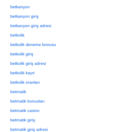
betkanyon
betkanyon giriş
betkanyon giriş adresi
betkolik
betkolik deneme bonusu
betkolik giriş
betkolik giriş adresi
betkolik kayıt
betkolik oranları
betmatik
betmatik bonusları
betmatik casino
betmatik giriş
betmatik giriş adresi