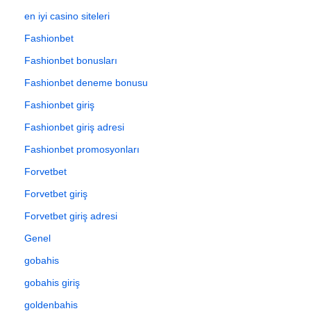
en iyi casino siteleri
Fashionbet
Fashionbet bonusları
Fashionbet deneme bonusu
Fashionbet giriş
Fashionbet giriş adresi
Fashionbet promosyonları
Forvetbet
Forvetbet giriş
Forvetbet giriş adresi
Genel
gobahis
gobahis giriş
goldenbahis