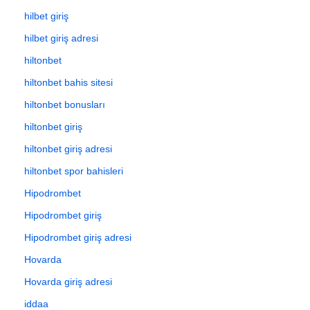
hilbet giriş
hilbet giriş adresi
hiltonbet
hiltonbet bahis sitesi
hiltonbet bonusları
hiltonbet giriş
hiltonbet giriş adresi
hiltonbet spor bahisleri
Hipodrombet
Hipodrombet giriş
Hipodrombet giriş adresi
Hovarda
Hovarda giriş adresi
iddaa