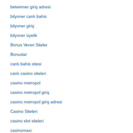
betwinner giriş adresi
bilyoner canlı bahis
bilyoner giriş
bilyoner üyelik
Bonus Veren Siteler
Bonuslar
canlı bahis sitesi
canlı casino siteleri
casino metropol
casino metropol giriş
casino metropol giriş adresi
Casino Siteleri
casino slot siteleri
casinomaxi