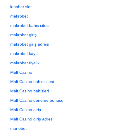
lunabet slot
makrobet
makrobet bahis sitesi
makrobet giriş
makrobet giriş adresi
makrobet kayıt
makrobet üyelik
Malt Casino
Malt Casino bahis sitesi
Malt Casino bahisleri
Malt Casino deneme bonusu
Malt Casino giriş
Malt Casino giriş adresi
mariobet