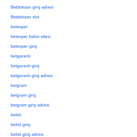
Betdoksan giriş adresi
Betdoksan slot
betexper
betexper bahis sitesi
betexper giriş
betgaranti
betgaranti giriş
betgaranti giriş adresi
betgram
betgram giriş
betgram giriş adresi
betist
betist giriş
betist giriş adresi