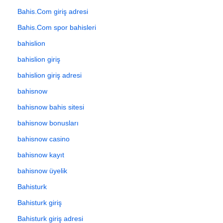
Bahis.Com giriş adresi
Bahis.Com spor bahisleri
bahislion
bahislion giriş
bahislion giriş adresi
bahisnow
bahisnow bahis sitesi
bahisnow bonusları
bahisnow casino
bahisnow kayıt
bahisnow üyelik
Bahisturk
Bahisturk giriş
Bahisturk giriş adresi