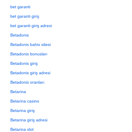
bet garanti
bet garanti giriş
bet garanti giriş adresi
Betadonis
Betadonis bahis sitesi
Betadonis bonusları
Betadonis giriş
Betadonis giriş adresi
Betadonis oranları
Betarina
Betarina casino
Betarina giriş
Betarina giriş adresi
Betarina slot