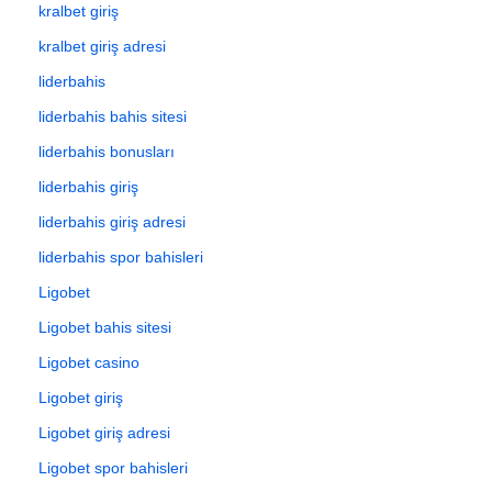
kralbet giriş
kralbet giriş adresi
liderbahis
liderbahis bahis sitesi
liderbahis bonusları
liderbahis giriş
liderbahis giriş adresi
liderbahis spor bahisleri
Ligobet
Ligobet bahis sitesi
Ligobet casino
Ligobet giriş
Ligobet giriş adresi
Ligobet spor bahisleri