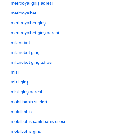
meritroyal giriş adresi
meritroyalbet
meritroyalbet giriş
meritroyalbet giriş adresi
milanobet
milanobet giriş
milanobet giriş adresi
misli
misli giriş
misli giriş adresi
mobil bahis siteleri
mobilbahis
mobilbahis canlı bahis sitesi
mobilbahis giriş