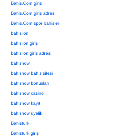
Bahis.Com giriş
Bahis.Com giriş adresi
Bahis.Com spor bahisleri
bahislion
bahislion giriş
bahislion giriş adresi
bahisnow
bahisnow bahis sitesi
bahisnow bonusları
bahisnow casino
bahisnow kayıt
bahisnow üyelik
Bahisturk
Bahisturk giriş