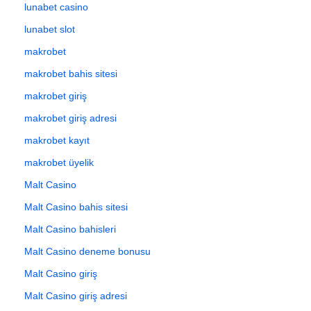
lunabet casino
lunabet slot
makrobet
makrobet bahis sitesi
makrobet giriş
makrobet giriş adresi
makrobet kayıt
makrobet üyelik
Malt Casino
Malt Casino bahis sitesi
Malt Casino bahisleri
Malt Casino deneme bonusu
Malt Casino giriş
Malt Casino giriş adresi