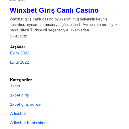
Winxbet Giriş Canlı Casino
Winxbet giriş canlı casino oyunlarını müşterilerinin keyifle
kesintisiz oynaması amacıyla güncellendi. Avrupa’nın en büyük
bahis sitesi Türkçe dil seçeneğiyle ülkemizden…
6 Eylül 2022
Arşivler
Ekim 2022
Eylül 2022
Kategoriler
1xbet
1xbet giriş
1xbet giriş adresi
Adiosbet
Adiosbet bahis sitesi