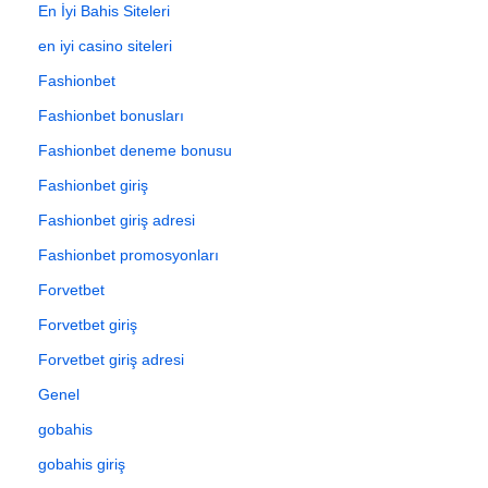
En İyi Bahis Siteleri
en iyi casino siteleri
Fashionbet
Fashionbet bonusları
Fashionbet deneme bonusu
Fashionbet giriş
Fashionbet giriş adresi
Fashionbet promosyonları
Forvetbet
Forvetbet giriş
Forvetbet giriş adresi
Genel
gobahis
gobahis giriş