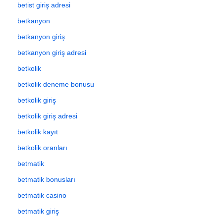
betist giriş adresi
betkanyon
betkanyon giriş
betkanyon giriş adresi
betkolik
betkolik deneme bonusu
betkolik giriş
betkolik giriş adresi
betkolik kayıt
betkolik oranları
betmatik
betmatik bonusları
betmatik casino
betmatik giriş