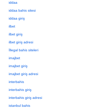
iddaa
iddaa bahis sitesi
iddaa giriş
ilbet
ilbet giriş
ilbet giriş adresi
İllegal bahis siteleri
imajbet
imajbet giriş
imajbet giriş adresi
interbahis
interbahis giriş
interbahis giriş adresi
istanbul bahis