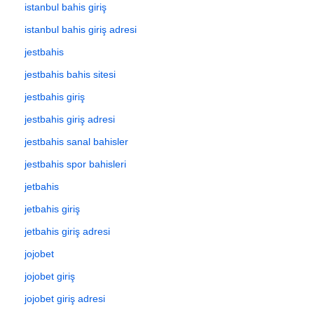
istanbul bahis giriş
istanbul bahis giriş adresi
jestbahis
jestbahis bahis sitesi
jestbahis giriş
jestbahis giriş adresi
jestbahis sanal bahisler
jestbahis spor bahisleri
jetbahis
jetbahis giriş
jetbahis giriş adresi
jojobet
jojobet giriş
jojobet giriş adresi