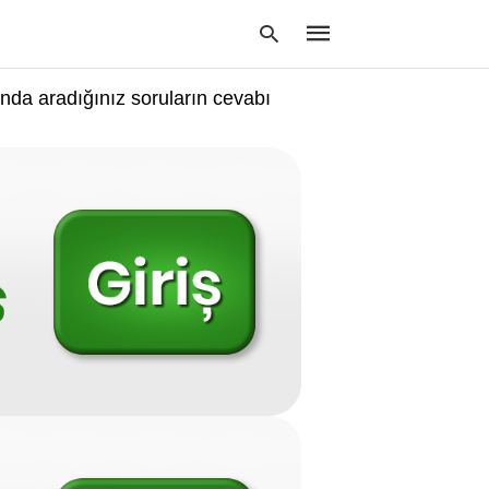
ında aradığınız soruların cevabı
Type
your
search
query
and
hit
enter: