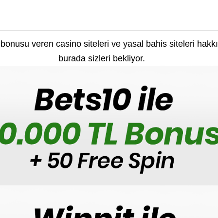
 bonusu veren casino siteleri ve yasal bahis siteleri hakk
burada sizleri bekliyor.