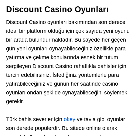
Discount Casino Oyunları
Discount Casino oyunları bakımından son derece
ideal bir platform olduğu için çok sayıda yeni oyunu
bir arada bulundurmaktadır. Bu sayede her geçen
gün yeni oyunları oynayabileceğiniz özellikle para
yatırma ve çekme konularında esnek bir tutum
sergileyen Discount Casino rahatlıkla bahisler için
tercih edebilirsiniz. İstediğiniz yöntemlerle para
yatırabileceğiniz ve günün her saatinde casino
oyunları ondan şekilde oynayabileceğini söylemek
gerekir.
Türk bahis severler için
okey
ve tavla gibi oyunlar
son derede popülerdir. Bu sitede online olarak