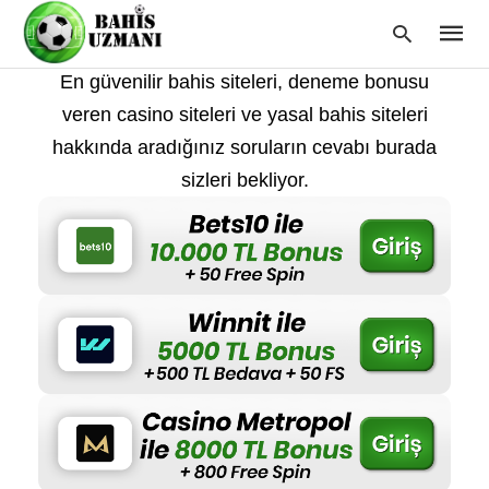
En güvenilir bahis siteleri, deneme bonusu
veren casino siteleri ve yasal bahis siteleri
hakkında aradığınız soruların cevabı burada
Type
sizleri bekliyor.
your
searc
query
and
hit
enter: