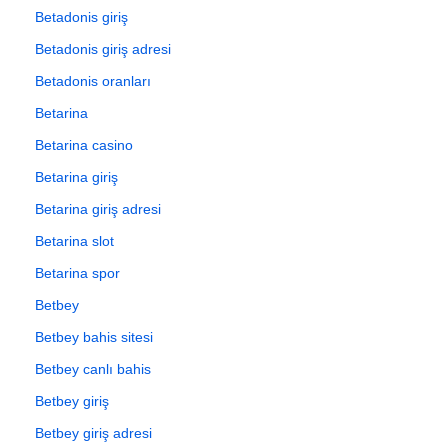
Betadonis giriş
Betadonis giriş adresi
Betadonis oranları
Betarina
Betarina casino
Betarina giriş
Betarina giriş adresi
Betarina slot
Betarina spor
Betbey
Betbey bahis sitesi
Betbey canlı bahis
Betbey giriş
Betbey giriş adresi