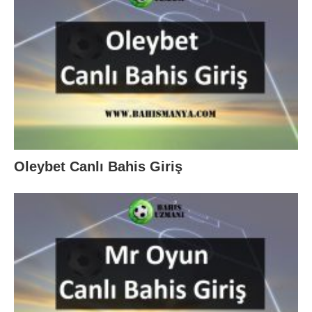
Oleybet Canlı Bahis Giriş