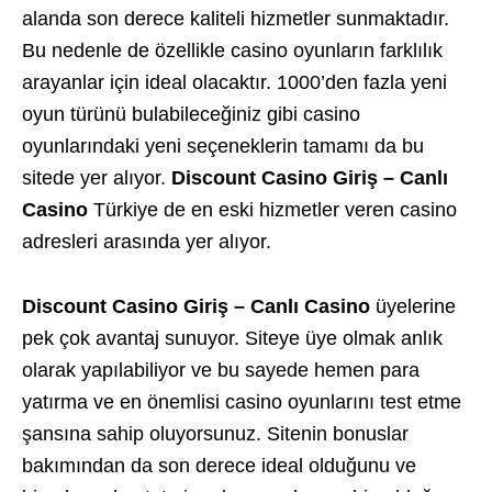
alanda son derece kaliteli hizmetler sunmaktadır.
Bu nedenle de özellikle casino oyunların farklılık
arayanlar için ideal olacaktır. 1000’den fazla yeni
oyun türünü bulabileceğiniz gibi casino
oyunlarındaki yeni seçeneklerin tamamı da bu
sitede yer alıyor.
Discount Casino Giriş – Canlı
Casino
Türkiye de en eski hizmetler veren casino
adresleri arasında yer alıyor.
Discount Casino Giriş – Canlı Casino
üyelerine
pek çok avantaj sunuyor. Siteye üye olmak anlık
olarak yapılabiliyor ve bu sayede hemen para
yatırma ve en önemlisi casino oyunlarını test etme
şansına sahip oluyorsunuz. Sitenin bonuslar
bakımından da son derece ideal olduğunu ve