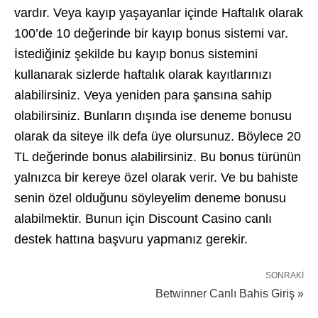
vardır. Veya kayıp yaşayanlar içinde Haftalık olarak
100’de 10 değerinde bir kayıp bonus sistemi var.
İstediğiniz şekilde bu kayıp bonus sistemini
kullanarak sizlerde haftalık olarak kayıtlarınızı
alabilirsiniz. Veya yeniden para şansına sahip
olabilirsiniz. Bunların dışında ise deneme bonusu
olarak da siteye ilk defa üye olursunuz. Böylece 20
TL değerinde bonus alabilirsiniz. Bu bonus türünün
yalnızca bir kereye özel olarak verir. Ve bu bahiste
senin özel olduğunu söyleyelim deneme bonusu
alabilmektir. Bunun için Discount Casino canlı
destek hattına başvuru yapmanız gerekir.
SONRAKI
Betwinner Canlı Bahis Giriş »