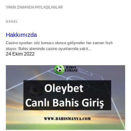
YAKIN ZAMANDA PAYLAŞILANLAR
GENEL
Hakkımızda
Casino oyunları söz konusu olunca gelişmeler her zaman hızlı
oluyor. Bahis aleminde casino oyunlarında vakit…
24 Ekim 2022