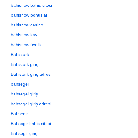
bahisnow bahis sitesi
bahisnow bonusları
bahisnow casino
bahisnow kayıt
bahisnow üyelik
Bahisturk
Bahisturk giriş
Bahisturk giriş adresi
bahsegel
bahsegel giriş
bahsegel giriş adresi
Bahsegir
Bahsegir bahis sitesi
Bahsegir giriş