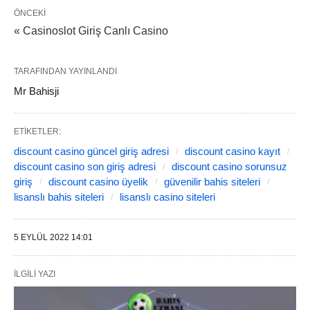
ÖNCEKI
« Casinoslot Giriş Canlı Casino
TARAFINDAN YAYINLANDI
Mr Bahisji
ETIKETLER:
discount casino güncel giriş adresi
discount casino kayıt
discount casino son giriş adresi
discount casino sorunsuz
giriş
discount casino üyelik
güvenilir bahis siteleri
lisanslı bahis siteleri
lisanslı casino siteleri
5 EYLÜL 2022 14:01
İLGILI YAZI