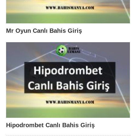
Mr Oyun Canlı Bahis Giriş
Hipodrombet Canlı Bahis Giriş