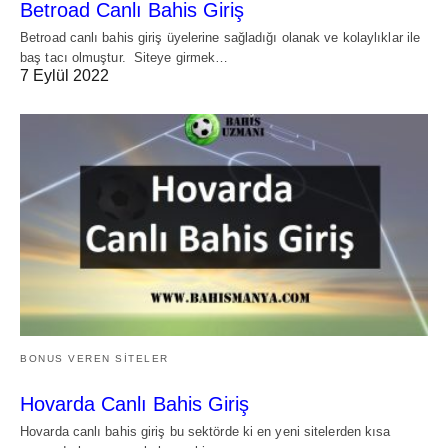
Betroad Canlı Bahis Giriş
Betroad canlı bahis giriş üyelerine sağladığı olanak ve kolaylıklar ile
baş tacı olmuştur. Siteye girmek…
7 Eylül 2022
BONUS VEREN SITELER
Hovarda Canlı Bahis Giriş
Hovarda canlı bahis giriş bu sektörde ki en yeni sitelerden kısa