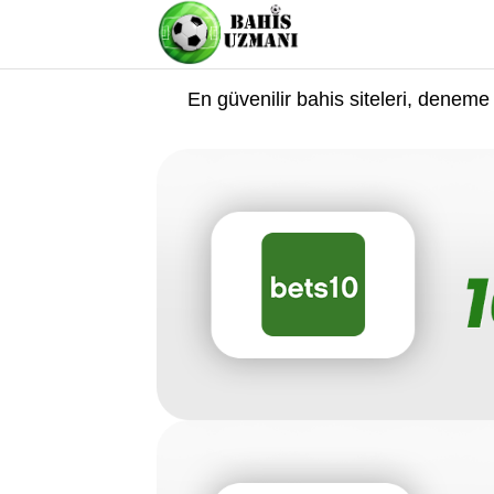
En güvenilir bahis siteleri, deneme