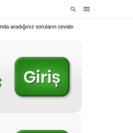
ında aradığınız soruların cevabı
Type
your
search
query
and
hit
enter: