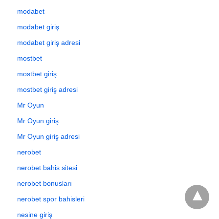
modabet
modabet giriş
modabet giriş adresi
mostbet
mostbet giriş
mostbet giriş adresi
Mr Oyun
Mr Oyun giriş
Mr Oyun giriş adresi
nerobet
nerobet bahis sitesi
nerobet bonusları
nerobet spor bahisleri
nesine giriş