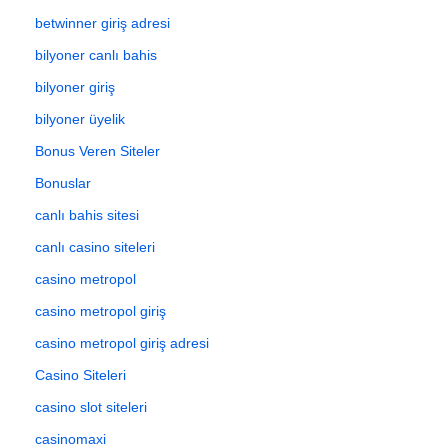
betwinner giriş adresi
bilyoner canlı bahis
bilyoner giriş
bilyoner üyelik
Bonus Veren Siteler
Bonuslar
canlı bahis sitesi
canlı casino siteleri
casino metropol
casino metropol giriş
casino metropol giriş adresi
Casino Siteleri
casino slot siteleri
casinomaxi