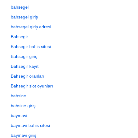
bahsegel
bahsegel giriş
bahsegel giriş adresi
Bahsegir
Bahsegir bahis sitesi
Bahsegir giriş
Bahsegir kayıt
Bahsegir oranları
Bahsegir slot oyunları
bahsine
bahsine giriş
baymavi
baymavi bahis sitesi
baymavi giriş