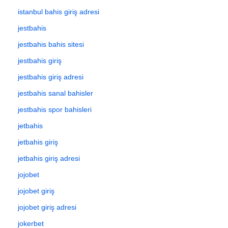
istanbul bahis giriş adresi
jestbahis
jestbahis bahis sitesi
jestbahis giriş
jestbahis giriş adresi
jestbahis sanal bahisler
jestbahis spor bahisleri
jetbahis
jetbahis giriş
jetbahis giriş adresi
jojobet
jojobet giriş
jojobet giriş adresi
jokerbet