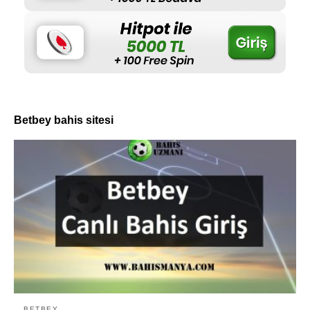
Betbey bahis sitesi
BETBEY