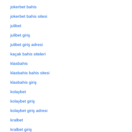
jokerbet bahis
jokerbet bahis sitesi
julibet
julibet giriş
julibet giriş adresi
kaçak bahis siteleri
klasbahis
klasbahis bahis sitesi
klasbahis giriş
kolaybet
kolaybet giriş
kolaybet giriş adresi
kralbet
kralbet giriş