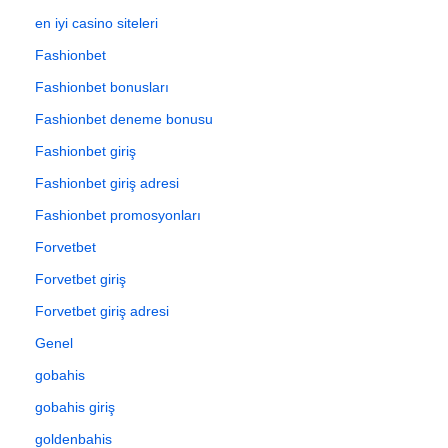
en iyi casino siteleri
Fashionbet
Fashionbet bonusları
Fashionbet deneme bonusu
Fashionbet giriş
Fashionbet giriş adresi
Fashionbet promosyonları
Forvetbet
Forvetbet giriş
Forvetbet giriş adresi
Genel
gobahis
gobahis giriş
goldenbahis