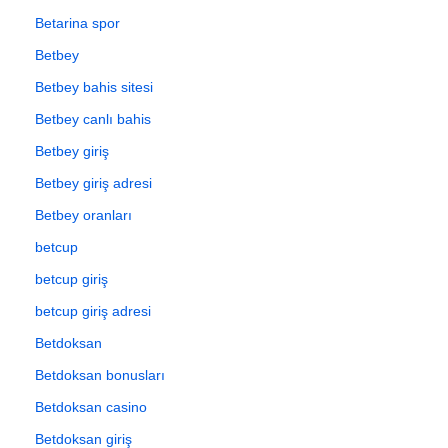
Betarina spor
Betbey
Betbey bahis sitesi
Betbey canlı bahis
Betbey giriş
Betbey giriş adresi
Betbey oranları
betcup
betcup giriş
betcup giriş adresi
Betdoksan
Betdoksan bonusları
Betdoksan casino
Betdoksan giriş