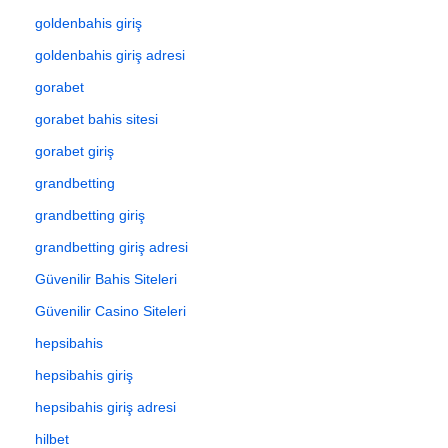
goldenbahis giriş
goldenbahis giriş adresi
gorabet
gorabet bahis sitesi
gorabet giriş
grandbetting
grandbetting giriş
grandbetting giriş adresi
Güvenilir Bahis Siteleri
Güvenilir Casino Siteleri
hepsibahis
hepsibahis giriş
hepsibahis giriş adresi
hilbet