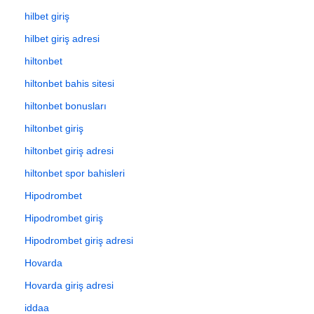
hilbet giriş
hilbet giriş adresi
hiltonbet
hiltonbet bahis sitesi
hiltonbet bonusları
hiltonbet giriş
hiltonbet giriş adresi
hiltonbet spor bahisleri
Hipodrombet
Hipodrombet giriş
Hipodrombet giriş adresi
Hovarda
Hovarda giriş adresi
iddaa