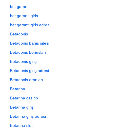
bet garanti
bet garanti giriş
bet garanti giriş adresi
Betadonis
Betadonis bahis sitesi
Betadonis bonusları
Betadonis giriş
Betadonis giriş adresi
Betadonis oranları
Betarina
Betarina casino
Betarina giriş
Betarina giriş adresi
Betarina slot