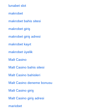
lunabet slot
makrobet
makrobet bahis sitesi
makrobet giriş
makrobet giriş adresi
makrobet kayıt
makrobet üyelik
Malt Casino
Malt Casino bahis sitesi
Malt Casino bahisleri
Malt Casino deneme bonusu
Malt Casino giriş
Malt Casino giriş adresi
mariobet