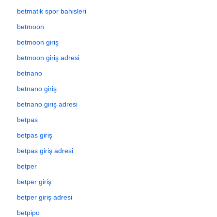
betmatik spor bahisleri
betmoon
betmoon giriş
betmoon giriş adresi
betnano
betnano giriş
betnano giriş adresi
betpas
betpas giriş
betpas giriş adresi
betper
betper giriş
betper giriş adresi
betpipo