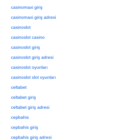
casinomaxi giriş
casinomaxi giriş adresi
casinoslot
casinoslot casino
casinoslot giriş
casinoslot giriş adresi
casinoslot oyunları
casinoslot slot oyunları
celtabet
celtabet giriş
celtabet giriş adresi
cepbahis
cepbahis giriş
cepbahis giriş adresi