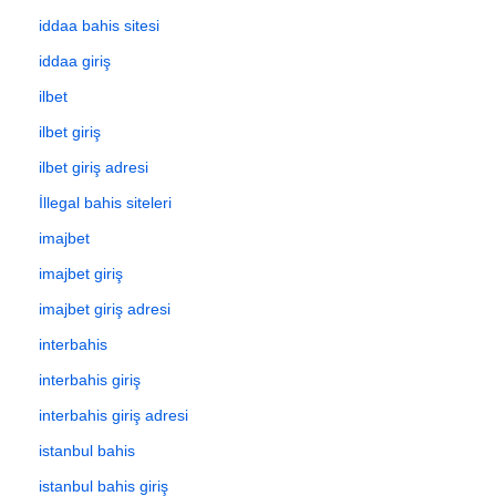
iddaa bahis sitesi
iddaa giriş
ilbet
ilbet giriş
ilbet giriş adresi
İllegal bahis siteleri
imajbet
imajbet giriş
imajbet giriş adresi
interbahis
interbahis giriş
interbahis giriş adresi
istanbul bahis
istanbul bahis giriş