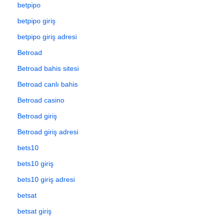
betpipo
betpipo giriş
betpipo giriş adresi
Betroad
Betroad bahis sitesi
Betroad canlı bahis
Betroad casino
Betroad giriş
Betroad giriş adresi
bets10
bets10 giriş
bets10 giriş adresi
betsat
betsat giriş