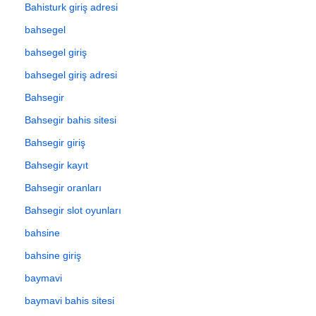
Bahisturk giriş adresi
bahsegel
bahsegel giriş
bahsegel giriş adresi
Bahsegir
Bahsegir bahis sitesi
Bahsegir giriş
Bahsegir kayıt
Bahsegir oranları
Bahsegir slot oyunları
bahsine
bahsine giriş
baymavi
baymavi bahis sitesi