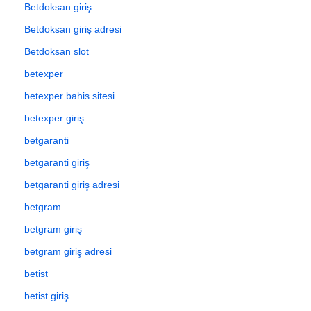
Betdoksan giriş
Betdoksan giriş adresi
Betdoksan slot
betexper
betexper bahis sitesi
betexper giriş
betgaranti
betgaranti giriş
betgaranti giriş adresi
betgram
betgram giriş
betgram giriş adresi
betist
betist giriş