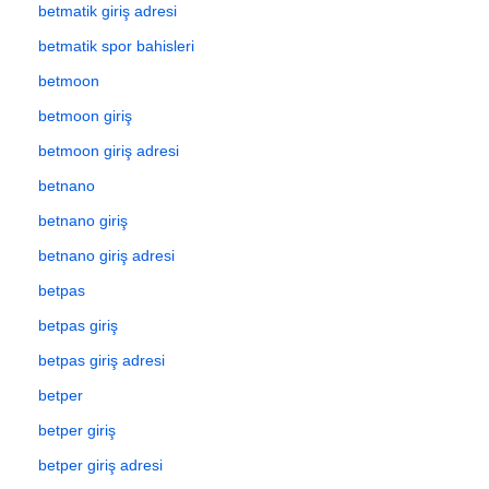
betmatik giriş adresi
betmatik spor bahisleri
betmoon
betmoon giriş
betmoon giriş adresi
betnano
betnano giriş
betnano giriş adresi
betpas
betpas giriş
betpas giriş adresi
betper
betper giriş
betper giriş adresi