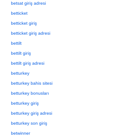
betsat giriş adresi
betticket
betticket giriş
betticket giriş adresi
bettilt
bettilt giriş
bettilt giriş adresi
betturkey
betturkey bahis sitesi
betturkey bonusları
betturkey giriş
betturkey giriş adresi
betturkey son giriş
betwinner