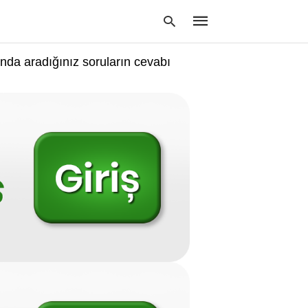
ında aradığınız soruların cevabı
Type
your
search
query
and
hit
enter: