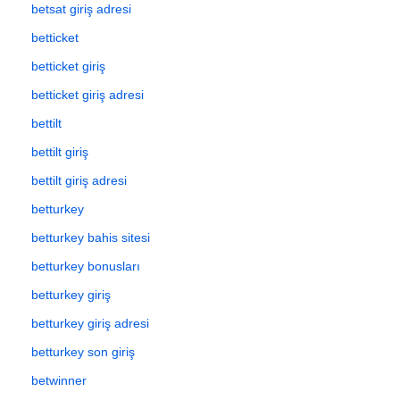
betsat giriş adresi
betticket
betticket giriş
betticket giriş adresi
bettilt
bettilt giriş
bettilt giriş adresi
betturkey
betturkey bahis sitesi
betturkey bonusları
betturkey giriş
betturkey giriş adresi
betturkey son giriş
betwinner