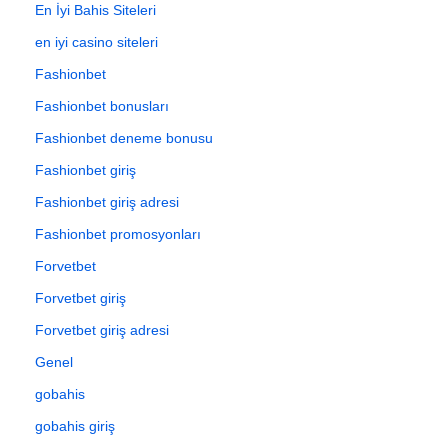
En İyi Bahis Siteleri
en iyi casino siteleri
Fashionbet
Fashionbet bonusları
Fashionbet deneme bonusu
Fashionbet giriş
Fashionbet giriş adresi
Fashionbet promosyonları
Forvetbet
Forvetbet giriş
Forvetbet giriş adresi
Genel
gobahis
gobahis giriş