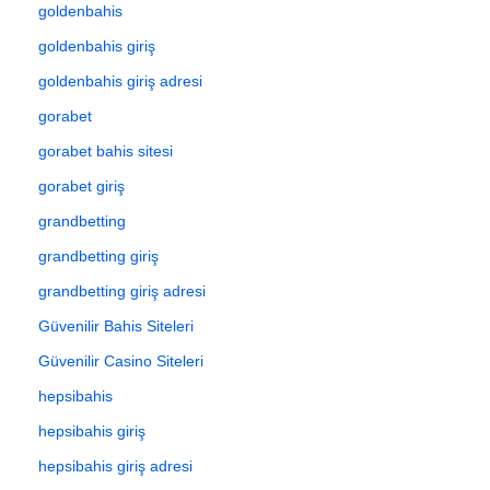
goldenbahis
goldenbahis giriş
goldenbahis giriş adresi
gorabet
gorabet bahis sitesi
gorabet giriş
grandbetting
grandbetting giriş
grandbetting giriş adresi
Güvenilir Bahis Siteleri
Güvenilir Casino Siteleri
hepsibahis
hepsibahis giriş
hepsibahis giriş adresi