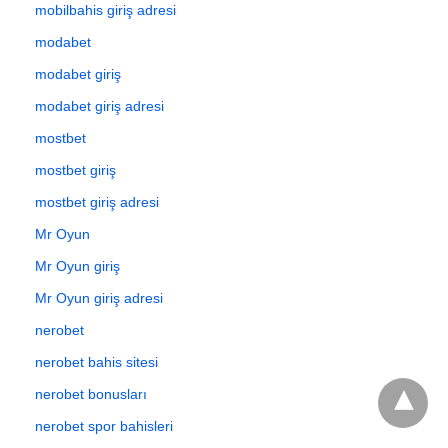
mobilbahis giriş adresi
modabet
modabet giriş
modabet giriş adresi
mostbet
mostbet giriş
mostbet giriş adresi
Mr Oyun
Mr Oyun giriş
Mr Oyun giriş adresi
nerobet
nerobet bahis sitesi
nerobet bonusları
nerobet spor bahisleri