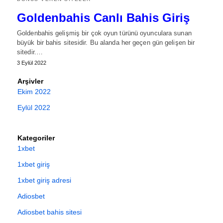
Goldenbahis Canlı Bahis Giriş
Goldenbahis gelişmiş bir çok oyun türünü oyunculara sunan
büyük bir bahis sitesidir. Bu alanda her geçen gün gelişen bir
sitedir.…
3 Eylül 2022
Arşivler
Ekim 2022
Eylül 2022
Kategoriler
1xbet
1xbet giriş
1xbet giriş adresi
Adiosbet
Adiosbet bahis sitesi