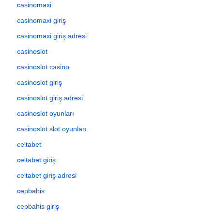
casinomaxi
casinomaxi giriş
casinomaxi giriş adresi
casinoslot
casinoslot casino
casinoslot giriş
casinoslot giriş adresi
casinoslot oyunları
casinoslot slot oyunları
celtabet
celtabet giriş
celtabet giriş adresi
cepbahis
cepbahis giriş