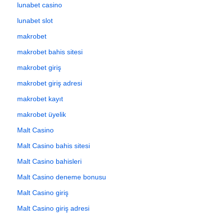
lunabet casino
lunabet slot
makrobet
makrobet bahis sitesi
makrobet giriş
makrobet giriş adresi
makrobet kayıt
makrobet üyelik
Malt Casino
Malt Casino bahis sitesi
Malt Casino bahisleri
Malt Casino deneme bonusu
Malt Casino giriş
Malt Casino giriş adresi