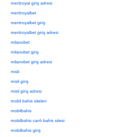
meritroyal giriş adresi
meritroyalbet
meritroyalbet giriş
meritroyalbet giriş adresi
milanobet
milanobet giriş
milanobet giriş adresi
misli
misli giriş
misli giriş adresi
mobil bahis siteleri
mobilbahis
mobilbahis canlı bahis sitesi
mobilbahis giriş