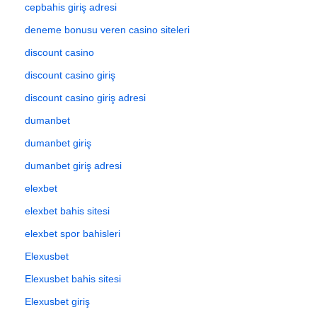
cepbahis giriş adresi
deneme bonusu veren casino siteleri
discount casino
discount casino giriş
discount casino giriş adresi
dumanbet
dumanbet giriş
dumanbet giriş adresi
elexbet
elexbet bahis sitesi
elexbet spor bahisleri
Elexusbet
Elexusbet bahis sitesi
Elexusbet giriş