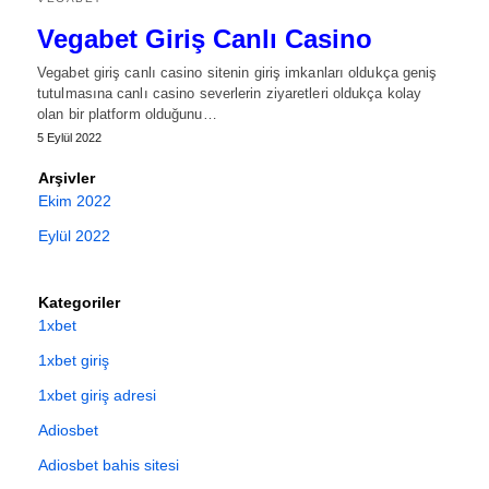
Vegabet Giriş Canlı Casino
Vegabet giriş canlı casino sitenin giriş imkanları oldukça geniş
tutulmasına canlı casino severlerin ziyaretleri oldukça kolay
olan bir platform olduğunu…
5 Eylül 2022
Arşivler
Ekim 2022
Eylül 2022
Kategoriler
1xbet
1xbet giriş
1xbet giriş adresi
Adiosbet
Adiosbet bahis sitesi