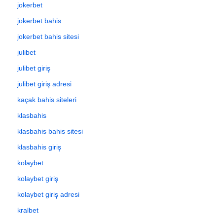
jokerbet
jokerbet bahis
jokerbet bahis sitesi
julibet
julibet giriş
julibet giriş adresi
kaçak bahis siteleri
klasbahis
klasbahis bahis sitesi
klasbahis giriş
kolaybet
kolaybet giriş
kolaybet giriş adresi
kralbet