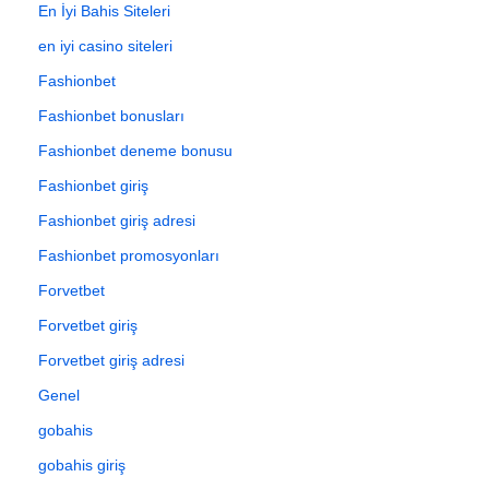
En İyi Bahis Siteleri
en iyi casino siteleri
Fashionbet
Fashionbet bonusları
Fashionbet deneme bonusu
Fashionbet giriş
Fashionbet giriş adresi
Fashionbet promosyonları
Forvetbet
Forvetbet giriş
Forvetbet giriş adresi
Genel
gobahis
gobahis giriş