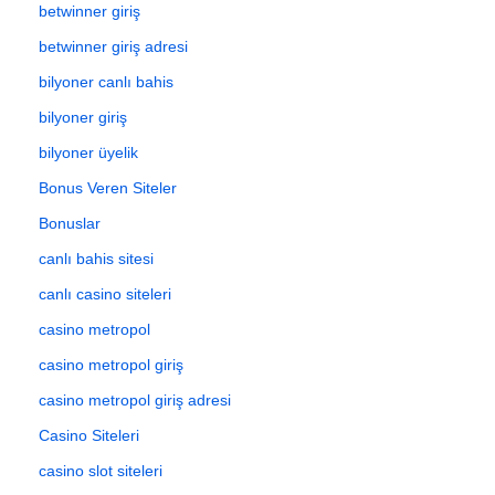
betwinner giriş
betwinner giriş adresi
bilyoner canlı bahis
bilyoner giriş
bilyoner üyelik
Bonus Veren Siteler
Bonuslar
canlı bahis sitesi
canlı casino siteleri
casino metropol
casino metropol giriş
casino metropol giriş adresi
Casino Siteleri
casino slot siteleri