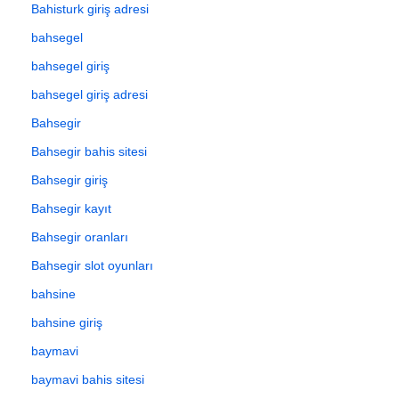
Bahisturk giriş adresi
bahsegel
bahsegel giriş
bahsegel giriş adresi
Bahsegir
Bahsegir bahis sitesi
Bahsegir giriş
Bahsegir kayıt
Bahsegir oranları
Bahsegir slot oyunları
bahsine
bahsine giriş
baymavi
baymavi bahis sitesi