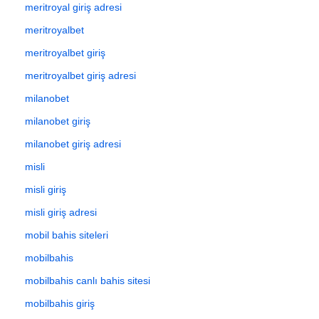
meritroyal giriş adresi
meritroyalbet
meritroyalbet giriş
meritroyalbet giriş adresi
milanobet
milanobet giriş
milanobet giriş adresi
misli
misli giriş
misli giriş adresi
mobil bahis siteleri
mobilbahis
mobilbahis canlı bahis sitesi
mobilbahis giriş