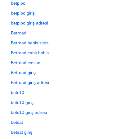
betpipo
betpipo giriş
betpipo giriş adresi
Betroad
Betroad bahis sitesi
Betroad canlı bahis
Betroad casino
Betroad giriş
Betroad giriş adresi
bets10
bets10 giriş
bets10 giriş adresi
betsat
betsat giriş