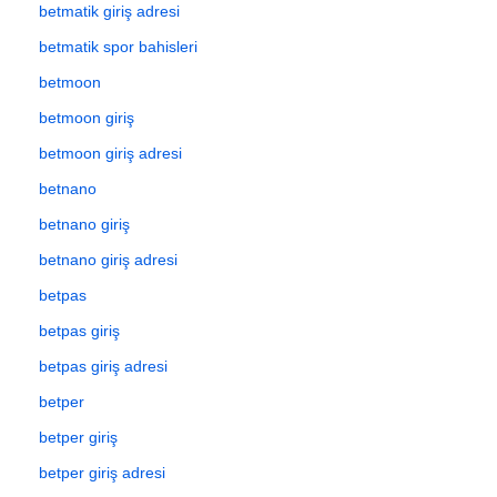
betmatik giriş adresi
betmatik spor bahisleri
betmoon
betmoon giriş
betmoon giriş adresi
betnano
betnano giriş
betnano giriş adresi
betpas
betpas giriş
betpas giriş adresi
betper
betper giriş
betper giriş adresi