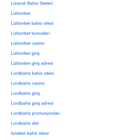
Lisanslı Bahis Siteleri
Lizbonbet
Lizbonbet bahis sitesi
Lizbonbet bonusları
Lizbonbet casino
Lizbonbet giriş
Lizbonbet giriş adresi
Lordbahis bahis sitesi
Lordbahis casino
Lordbahis giriş
Lordbahis giriş adresi
Lordbahis promosyonları
Lordbahis slot
lunabet bahis sitesi