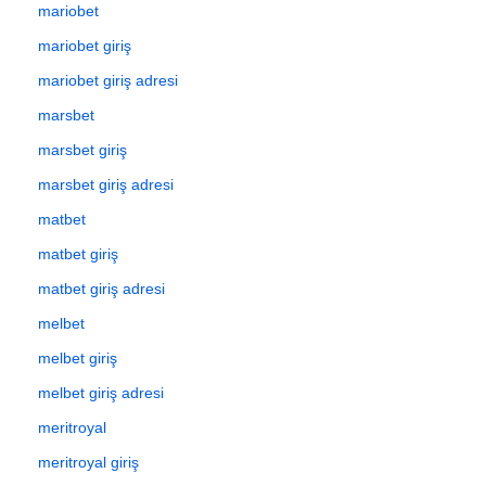
mariobet
mariobet giriş
mariobet giriş adresi
marsbet
marsbet giriş
marsbet giriş adresi
matbet
matbet giriş
matbet giriş adresi
melbet
melbet giriş
melbet giriş adresi
meritroyal
meritroyal giriş