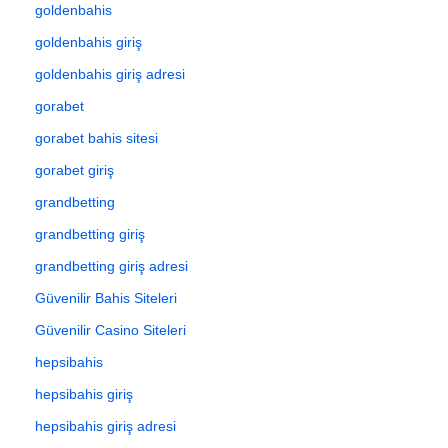
goldenbahis
goldenbahis giriş
goldenbahis giriş adresi
gorabet
gorabet bahis sitesi
gorabet giriş
grandbetting
grandbetting giriş
grandbetting giriş adresi
Güvenilir Bahis Siteleri
Güvenilir Casino Siteleri
hepsibahis
hepsibahis giriş
hepsibahis giriş adresi