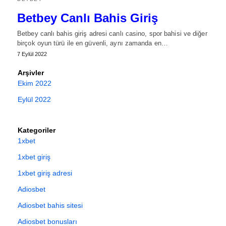
Betbey Canlı Bahis Giriş
Betbey canlı bahis giriş adresi canlı casino, spor bahisi ve diğer
birçok oyun türü ile en güvenli, aynı zamanda en…
7 Eylül 2022
Arşivler
Ekim 2022
Eylül 2022
Kategoriler
1xbet
1xbet giriş
1xbet giriş adresi
Adiosbet
Adiosbet bahis sitesi
Adiosbet bonusları