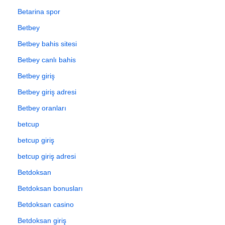
Betarina spor
Betbey
Betbey bahis sitesi
Betbey canlı bahis
Betbey giriş
Betbey giriş adresi
Betbey oranları
betcup
betcup giriş
betcup giriş adresi
Betdoksan
Betdoksan bonusları
Betdoksan casino
Betdoksan giriş