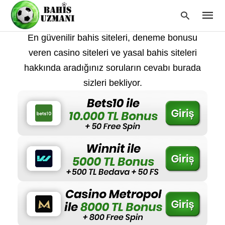
En güvenilir bahis siteleri, deneme bonusu
veren casino siteleri ve yasal bahis siteleri
hakkında aradığınız soruların cevabı burada
Type
sizleri bekliyor.
your
searc
query
and
hit
enter: