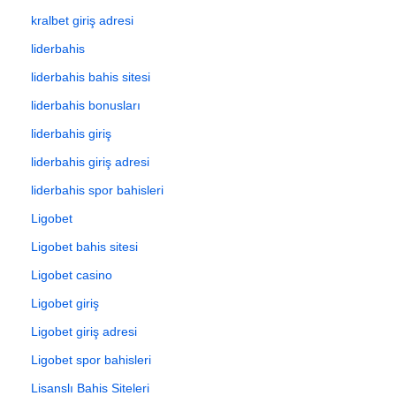
kralbet giriş adresi
liderbahis
liderbahis bahis sitesi
liderbahis bonusları
liderbahis giriş
liderbahis giriş adresi
liderbahis spor bahisleri
Ligobet
Ligobet bahis sitesi
Ligobet casino
Ligobet giriş
Ligobet giriş adresi
Ligobet spor bahisleri
Lisanslı Bahis Siteleri