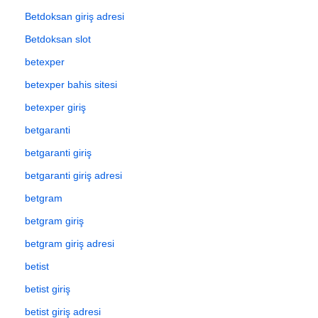
Betdoksan giriş adresi
Betdoksan slot
betexper
betexper bahis sitesi
betexper giriş
betgaranti
betgaranti giriş
betgaranti giriş adresi
betgram
betgram giriş
betgram giriş adresi
betist
betist giriş
betist giriş adresi