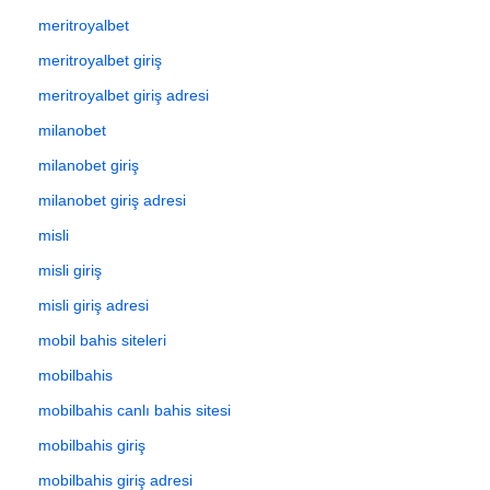
meritroyalbet
meritroyalbet giriş
meritroyalbet giriş adresi
milanobet
milanobet giriş
milanobet giriş adresi
misli
misli giriş
misli giriş adresi
mobil bahis siteleri
mobilbahis
mobilbahis canlı bahis sitesi
mobilbahis giriş
mobilbahis giriş adresi