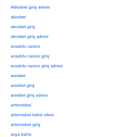
Adiosbet giriş adresi
akcebet
akcebet giriş
akcebet giriş adresi
anadolu casino
anadolu casino giriş
anadolu casino giriş adresi
aresbet
aresbet giriş
aresbet giriş adresi
artemisbet
artemisbet bahis sitesi
artemisbet giriş
asya bahis