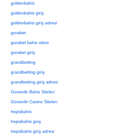
goldenbahis
goldenbahis giriş
goldenbahis giriş adresi
gorabet
gorabet bahis sitesi
gorabet giriş
grandbetting
grandbetting giriş
grandbetting giriş adresi
Güvenilir Bahis Siteleri
Güvenilir Casino Siteleri
hepsibahis
hepsibahis giriş
hepsibahis giriş adresi