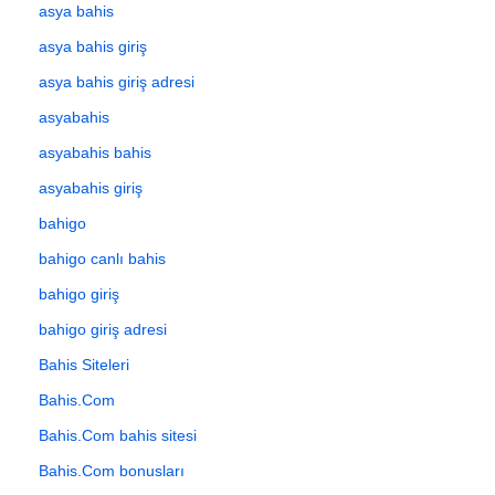
asya bahis
asya bahis giriş
asya bahis giriş adresi
asyabahis
asyabahis bahis
asyabahis giriş
bahigo
bahigo canlı bahis
bahigo giriş
bahigo giriş adresi
Bahis Siteleri
Bahis.Com
Bahis.Com bahis sitesi
Bahis.Com bonusları