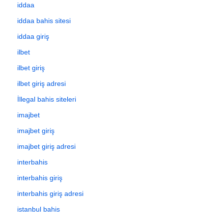
iddaa
iddaa bahis sitesi
iddaa giriş
ilbet
ilbet giriş
ilbet giriş adresi
İllegal bahis siteleri
imajbet
imajbet giriş
imajbet giriş adresi
interbahis
interbahis giriş
interbahis giriş adresi
istanbul bahis