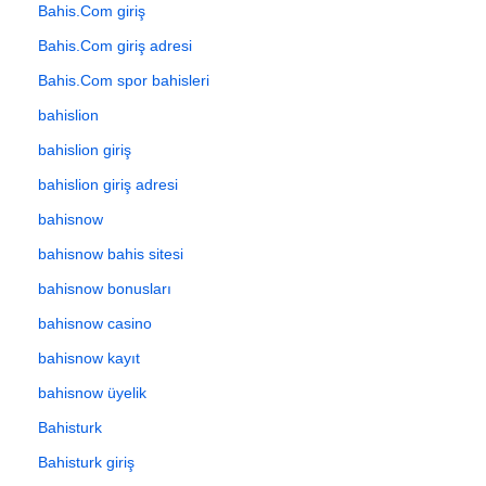
Bahis.Com giriş
Bahis.Com giriş adresi
Bahis.Com spor bahisleri
bahislion
bahislion giriş
bahislion giriş adresi
bahisnow
bahisnow bahis sitesi
bahisnow bonusları
bahisnow casino
bahisnow kayıt
bahisnow üyelik
Bahisturk
Bahisturk giriş