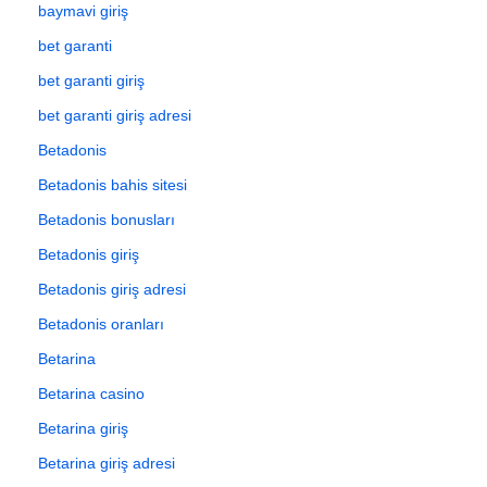
baymavi giriş
bet garanti
bet garanti giriş
bet garanti giriş adresi
Betadonis
Betadonis bahis sitesi
Betadonis bonusları
Betadonis giriş
Betadonis giriş adresi
Betadonis oranları
Betarina
Betarina casino
Betarina giriş
Betarina giriş adresi