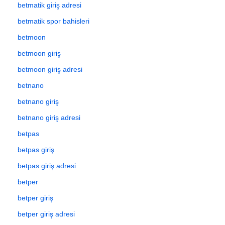
betmatik giriş adresi
betmatik spor bahisleri
betmoon
betmoon giriş
betmoon giriş adresi
betnano
betnano giriş
betnano giriş adresi
betpas
betpas giriş
betpas giriş adresi
betper
betper giriş
betper giriş adresi