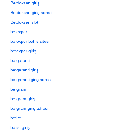
Betdoksan giriş
Betdoksan giriş adresi
Betdoksan slot
betexper
betexper bahis sitesi
betexper giriş
betgaranti
betgaranti giriş
betgaranti giriş adresi
betgram
betgram giriş
betgram giriş adresi
betist
betist giriş