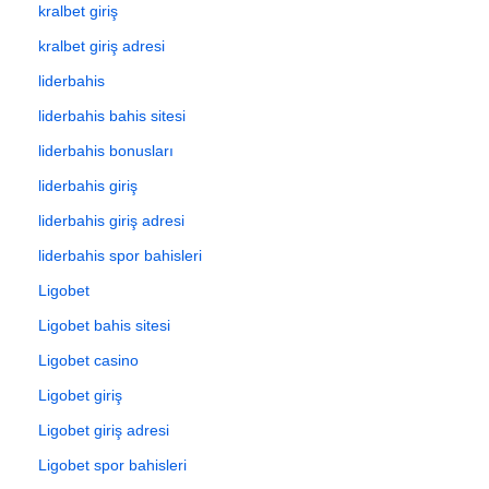
kralbet giriş
kralbet giriş adresi
liderbahis
liderbahis bahis sitesi
liderbahis bonusları
liderbahis giriş
liderbahis giriş adresi
liderbahis spor bahisleri
Ligobet
Ligobet bahis sitesi
Ligobet casino
Ligobet giriş
Ligobet giriş adresi
Ligobet spor bahisleri