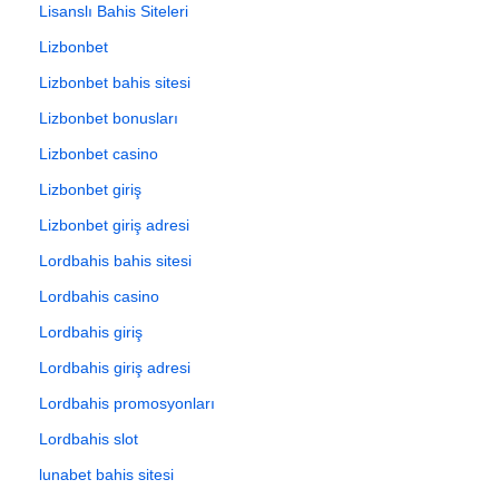
Lisanslı Bahis Siteleri
Lizbonbet
Lizbonbet bahis sitesi
Lizbonbet bonusları
Lizbonbet casino
Lizbonbet giriş
Lizbonbet giriş adresi
Lordbahis bahis sitesi
Lordbahis casino
Lordbahis giriş
Lordbahis giriş adresi
Lordbahis promosyonları
Lordbahis slot
lunabet bahis sitesi