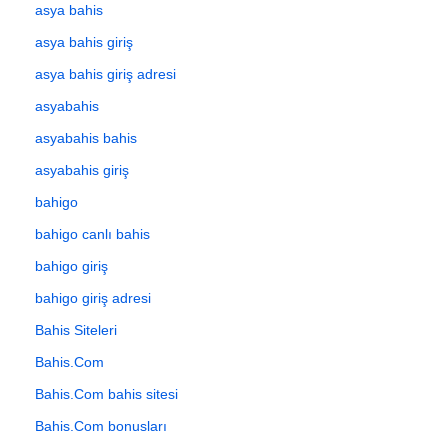
asya bahis
asya bahis giriş
asya bahis giriş adresi
asyabahis
asyabahis bahis
asyabahis giriş
bahigo
bahigo canlı bahis
bahigo giriş
bahigo giriş adresi
Bahis Siteleri
Bahis.Com
Bahis.Com bahis sitesi
Bahis.Com bonusları