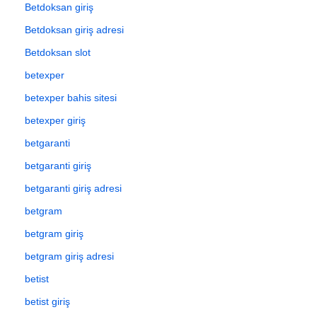
Betdoksan giriş
Betdoksan giriş adresi
Betdoksan slot
betexper
betexper bahis sitesi
betexper giriş
betgaranti
betgaranti giriş
betgaranti giriş adresi
betgram
betgram giriş
betgram giriş adresi
betist
betist giriş