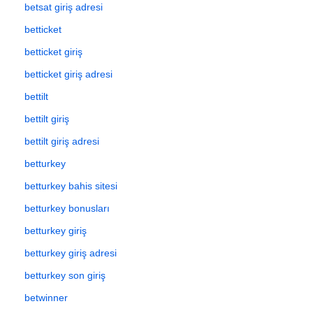
betsat giriş adresi
betticket
betticket giriş
betticket giriş adresi
bettilt
bettilt giriş
bettilt giriş adresi
betturkey
betturkey bahis sitesi
betturkey bonusları
betturkey giriş
betturkey giriş adresi
betturkey son giriş
betwinner