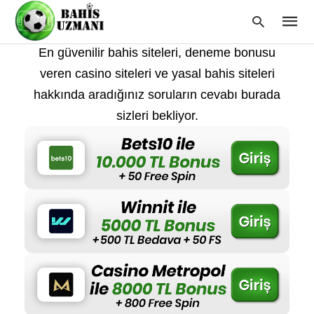
En güvenilir bahis siteleri, deneme bonusu
veren casino siteleri ve yasal bahis siteleri
hakkında aradığınız soruların cevabı burada
Type
sizleri bekliyor.
your
searc
query
and
hit
enter: