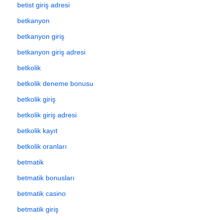
betist giriş adresi
betkanyon
betkanyon giriş
betkanyon giriş adresi
betkolik
betkolik deneme bonusu
betkolik giriş
betkolik giriş adresi
betkolik kayıt
betkolik oranları
betmatik
betmatik bonusları
betmatik casino
betmatik giriş