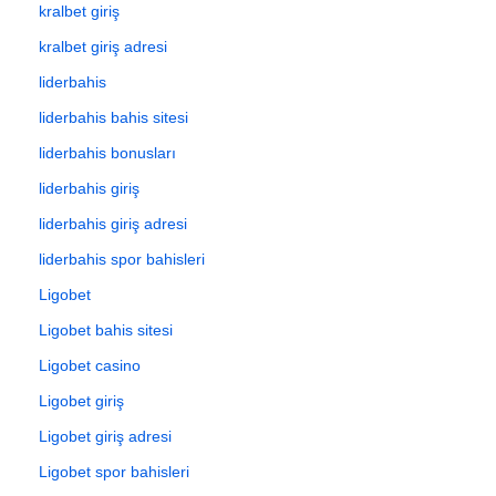
kralbet giriş
kralbet giriş adresi
liderbahis
liderbahis bahis sitesi
liderbahis bonusları
liderbahis giriş
liderbahis giriş adresi
liderbahis spor bahisleri
Ligobet
Ligobet bahis sitesi
Ligobet casino
Ligobet giriş
Ligobet giriş adresi
Ligobet spor bahisleri