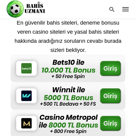
En güvenilir bahis siteleri, deneme bonusu
veren casino siteleri ve yasal bahis siteleri
hakkında aradığınız soruların cevabı burada
Type
sizleri bekliyor.
your
searc
query
and
hit
enter: