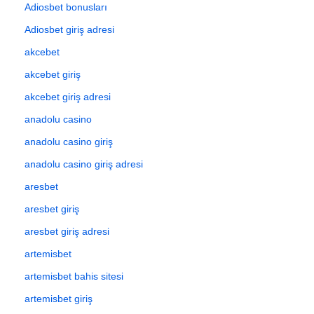
Adiosbet bonusları
Adiosbet giriş adresi
akcebet
akcebet giriş
akcebet giriş adresi
anadolu casino
anadolu casino giriş
anadolu casino giriş adresi
aresbet
aresbet giriş
aresbet giriş adresi
artemisbet
artemisbet bahis sitesi
artemisbet giriş