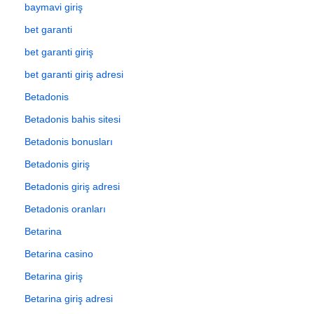
baymavi giriş
bet garanti
bet garanti giriş
bet garanti giriş adresi
Betadonis
Betadonis bahis sitesi
Betadonis bonusları
Betadonis giriş
Betadonis giriş adresi
Betadonis oranları
Betarina
Betarina casino
Betarina giriş
Betarina giriş adresi