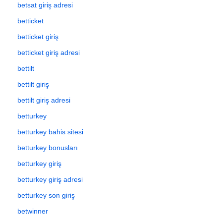
betsat giriş adresi
betticket
betticket giriş
betticket giriş adresi
bettilt
bettilt giriş
bettilt giriş adresi
betturkey
betturkey bahis sitesi
betturkey bonusları
betturkey giriş
betturkey giriş adresi
betturkey son giriş
betwinner