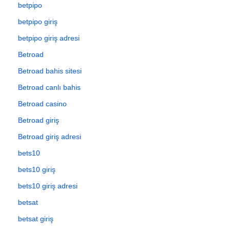
betpipo
betpipo giriş
betpipo giriş adresi
Betroad
Betroad bahis sitesi
Betroad canlı bahis
Betroad casino
Betroad giriş
Betroad giriş adresi
bets10
bets10 giriş
bets10 giriş adresi
betsat
betsat giriş