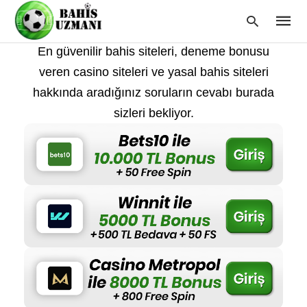
En güvenilir bahis siteleri, deneme bonusu
veren casino siteleri ve yasal bahis siteleri
hakkında aradığınız soruların cevabı burada
Type
sizleri bekliyor.
your
searc
query
and
hit
enter: