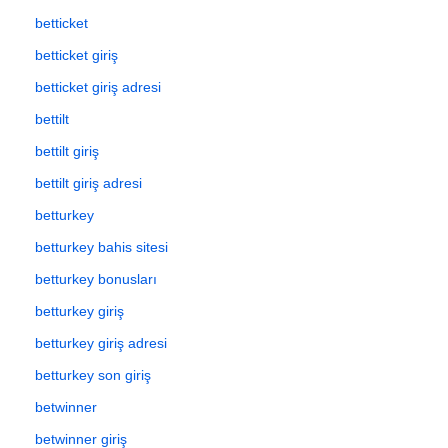
betticket
betticket giriş
betticket giriş adresi
bettilt
bettilt giriş
bettilt giriş adresi
betturkey
betturkey bahis sitesi
betturkey bonusları
betturkey giriş
betturkey giriş adresi
betturkey son giriş
betwinner
betwinner giriş