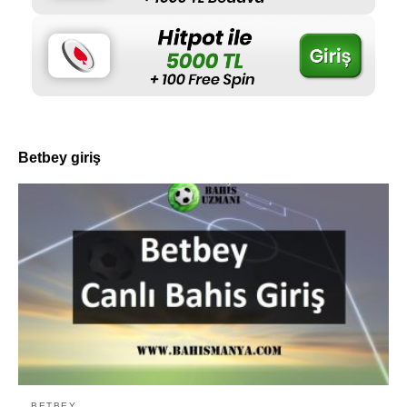
Betbey giriş
BETBEY