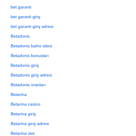
bet garanti
bet garanti giriş
bet garanti giriş adresi
Betadonis
Betadonis bahis sitesi
Betadonis bonusları
Betadonis giriş
Betadonis giriş adresi
Betadonis oranları
Betarina
Betarina casino
Betarina giriş
Betarina giriş adresi
Betarina slot