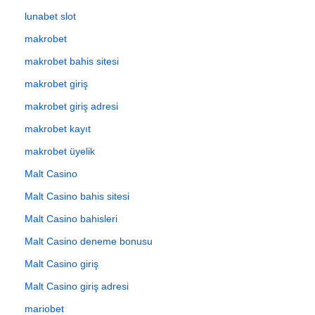
lunabet slot
makrobet
makrobet bahis sitesi
makrobet giriş
makrobet giriş adresi
makrobet kayıt
makrobet üyelik
Malt Casino
Malt Casino bahis sitesi
Malt Casino bahisleri
Malt Casino deneme bonusu
Malt Casino giriş
Malt Casino giriş adresi
mariobet