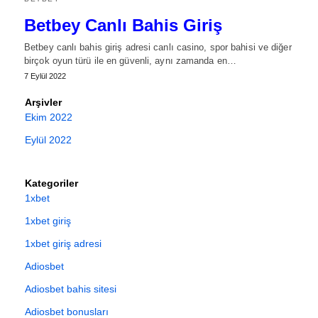
Betbey Canlı Bahis Giriş
Betbey canlı bahis giriş adresi canlı casino, spor bahisi ve diğer
birçok oyun türü ile en güvenli, aynı zamanda en…
7 Eylül 2022
Arşivler
Ekim 2022
Eylül 2022
Kategoriler
1xbet
1xbet giriş
1xbet giriş adresi
Adiosbet
Adiosbet bahis sitesi
Adiosbet bonusları