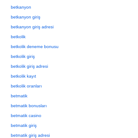
betkanyon
betkanyon giriş
betkanyon giriş adresi
betkolik
betkolik deneme bonusu
betkolik giriş
betkolik giriş adresi
betkolik kayıt
betkolik oranları
betmatik
betmatik bonusları
betmatik casino
betmatik giriş
betmatik giriş adresi