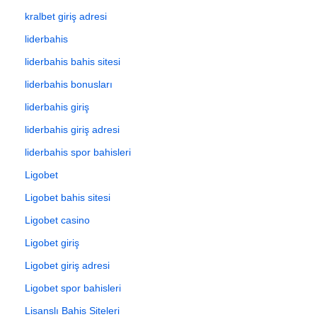
kralbet giriş adresi
liderbahis
liderbahis bahis sitesi
liderbahis bonusları
liderbahis giriş
liderbahis giriş adresi
liderbahis spor bahisleri
Ligobet
Ligobet bahis sitesi
Ligobet casino
Ligobet giriş
Ligobet giriş adresi
Ligobet spor bahisleri
Lisanslı Bahis Siteleri