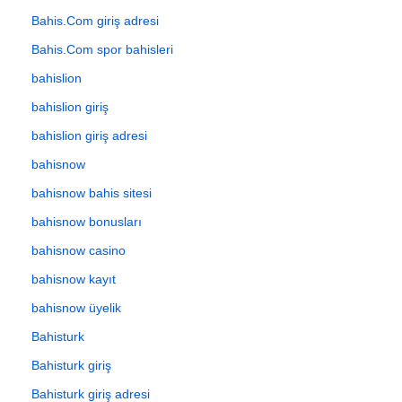
Bahis.Com giriş adresi
Bahis.Com spor bahisleri
bahislion
bahislion giriş
bahislion giriş adresi
bahisnow
bahisnow bahis sitesi
bahisnow bonusları
bahisnow casino
bahisnow kayıt
bahisnow üyelik
Bahisturk
Bahisturk giriş
Bahisturk giriş adresi