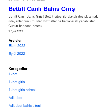
Bettilt Canlı Bahis Giriş
Bettilt Canlı Bahis Giriş! Bettilt sitesi ile alakalı destek almak
isteyenler bunu müşteri hizmetlerine bağlanarak yapabilirler.
Günün her saati destek…
5 Eylül 2022
Arşivler
Ekim 2022
Eylül 2022
Kategoriler
1xbet
1xbet giriş
1xbet giriş adresi
Adiosbet
Adiosbet bahis sitesi