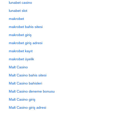
lunabet casino
lunabet slot
makrobet
makrobet bahis sitesi
makrobet giriş
makrobet giriş adresi
makrobet kayıt
makrobet üyelik
Malt Casino
Malt Casino bahis sitesi
Malt Casino bahisleri
Malt Casino deneme bonusu
Malt Casino giriş
Malt Casino giriş adresi