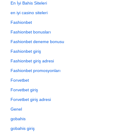
En İyi Bahis Siteleri
en iyi casino siteleri
Fashionbet
Fashionbet bonusları
Fashionbet deneme bonusu
Fashionbet giriş
Fashionbet giriş adresi
Fashionbet promosyonları
Forvetbet
Forvetbet giriş
Forvetbet giriş adresi
Genel
gobahis
gobahis giriş