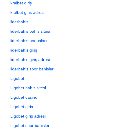
kralbet giriş
kralbet giriş adresi
liderbahis
liderbahis bahis sitesi
liderbahis bonusları
liderbahis giriş
liderbahis giriş adresi
liderbahis spor bahisleri
Ligobet
Ligobet bahis sitesi
Ligobet casino
Ligobet giriş
Ligobet giriş adresi
Ligobet spor bahisleri