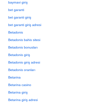
baymavi giriş
bet garanti
bet garanti giriş
bet garanti giriş adresi
Betadonis
Betadonis bahis sitesi
Betadonis bonusları
Betadonis giriş
Betadonis giriş adresi
Betadonis oranları
Betarina
Betarina casino
Betarina giriş
Betarina giriş adresi