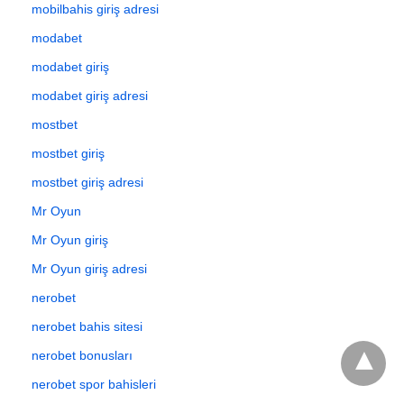
mobilbahis giriş adresi
modabet
modabet giriş
modabet giriş adresi
mostbet
mostbet giriş
mostbet giriş adresi
Mr Oyun
Mr Oyun giriş
Mr Oyun giriş adresi
nerobet
nerobet bahis sitesi
nerobet bonusları
nerobet spor bahisleri