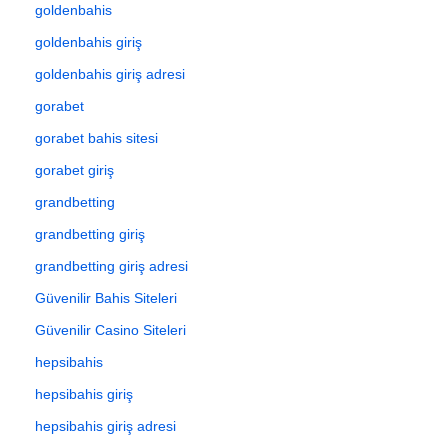
goldenbahis
goldenbahis giriş
goldenbahis giriş adresi
gorabet
gorabet bahis sitesi
gorabet giriş
grandbetting
grandbetting giriş
grandbetting giriş adresi
Güvenilir Bahis Siteleri
Güvenilir Casino Siteleri
hepsibahis
hepsibahis giriş
hepsibahis giriş adresi