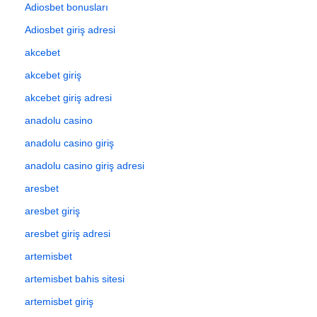
Adiosbet bonusları
Adiosbet giriş adresi
akcebet
akcebet giriş
akcebet giriş adresi
anadolu casino
anadolu casino giriş
anadolu casino giriş adresi
aresbet
aresbet giriş
aresbet giriş adresi
artemisbet
artemisbet bahis sitesi
artemisbet giriş