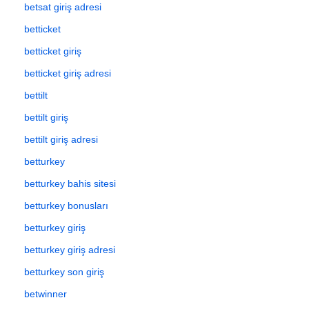
betsat giriş adresi
betticket
betticket giriş
betticket giriş adresi
bettilt
bettilt giriş
bettilt giriş adresi
betturkey
betturkey bahis sitesi
betturkey bonusları
betturkey giriş
betturkey giriş adresi
betturkey son giriş
betwinner