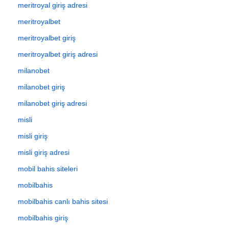
meritroyal giriş adresi
meritroyalbet
meritroyalbet giriş
meritroyalbet giriş adresi
milanobet
milanobet giriş
milanobet giriş adresi
misli
misli giriş
misli giriş adresi
mobil bahis siteleri
mobilbahis
mobilbahis canlı bahis sitesi
mobilbahis giriş