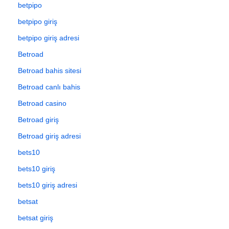
betpipo
betpipo giriş
betpipo giriş adresi
Betroad
Betroad bahis sitesi
Betroad canlı bahis
Betroad casino
Betroad giriş
Betroad giriş adresi
bets10
bets10 giriş
bets10 giriş adresi
betsat
betsat giriş