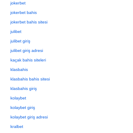
jokerbet
jokerbet bahis
jokerbet bahis sitesi
julibet
julibet giriş
julibet giriş adresi
kaçak bahis siteleri
klasbahis
klasbahis bahis sitesi
klasbahis giriş
kolaybet
kolaybet giriş
kolaybet giriş adresi
kralbet