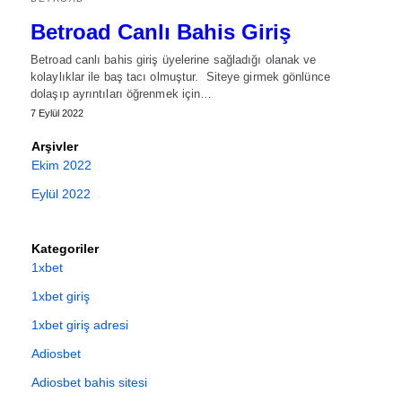
Betroad Canlı Bahis Giriş
Betroad canlı bahis giriş üyelerine sağladığı olanak ve
kolaylıklar ile baş tacı olmuştur. Siteye girmek gönlünce
dolaşıp ayrıntıları öğrenmek için…
7 Eylül 2022
Arşivler
Ekim 2022
Eylül 2022
Kategoriler
1xbet
1xbet giriş
1xbet giriş adresi
Adiosbet
Adiosbet bahis sitesi