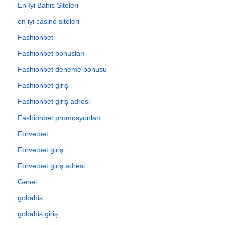
En İyi Bahis Siteleri
en iyi casino siteleri
Fashionbet
Fashionbet bonusları
Fashionbet deneme bonusu
Fashionbet giriş
Fashionbet giriş adresi
Fashionbet promosyonları
Forvetbet
Forvetbet giriş
Forvetbet giriş adresi
Genel
gobahis
gobahis giriş