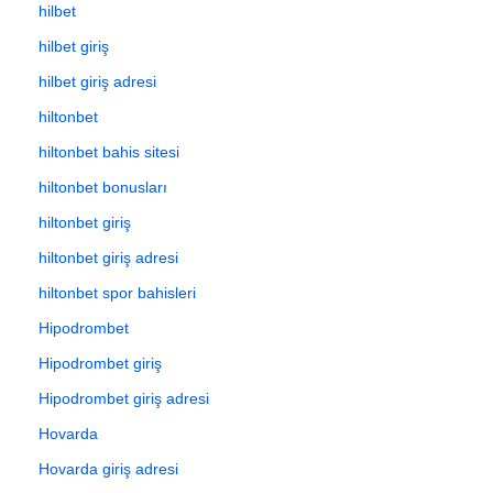
hilbet
hilbet giriş
hilbet giriş adresi
hiltonbet
hiltonbet bahis sitesi
hiltonbet bonusları
hiltonbet giriş
hiltonbet giriş adresi
hiltonbet spor bahisleri
Hipodrombet
Hipodrombet giriş
Hipodrombet giriş adresi
Hovarda
Hovarda giriş adresi