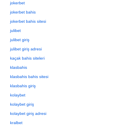
jokerbet
jokerbet bahis
jokerbet bahis sitesi
julibet
julibet giriş
julibet giriş adresi
kaçak bahis siteleri
klasbahis
klasbahis bahis sitesi
klasbahis giriş
kolaybet
kolaybet giriş
kolaybet giriş adresi
kralbet