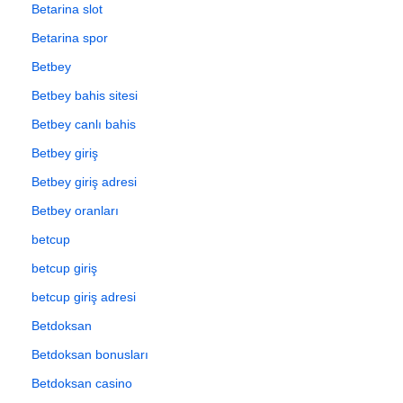
Betarina slot
Betarina spor
Betbey
Betbey bahis sitesi
Betbey canlı bahis
Betbey giriş
Betbey giriş adresi
Betbey oranları
betcup
betcup giriş
betcup giriş adresi
Betdoksan
Betdoksan bonusları
Betdoksan casino