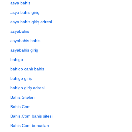
asya bahis
asya bahis giriş
asya bahis giriş adresi
asyabahis
asyabahis bahis
asyabahis giriş
bahigo
bahigo canlı bahis
bahigo giriş
bahigo giriş adresi
Bahis Siteleri
Bahis.Com
Bahis.Com bahis sitesi
Bahis.Com bonusları