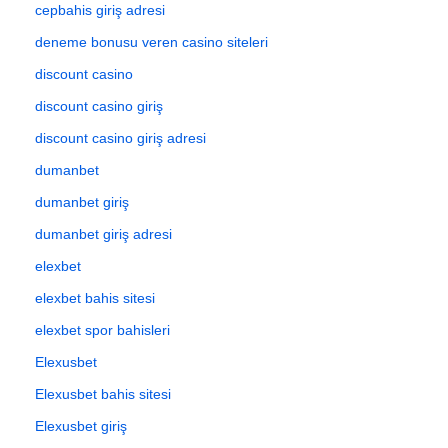
cepbahis giriş adresi
deneme bonusu veren casino siteleri
discount casino
discount casino giriş
discount casino giriş adresi
dumanbet
dumanbet giriş
dumanbet giriş adresi
elexbet
elexbet bahis sitesi
elexbet spor bahisleri
Elexusbet
Elexusbet bahis sitesi
Elexusbet giriş