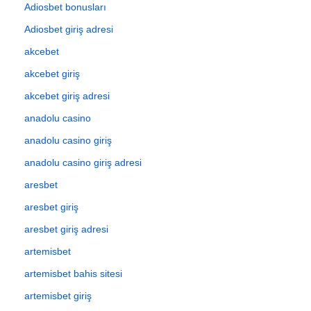
Adiosbet bonusları
Adiosbet giriş adresi
akcebet
akcebet giriş
akcebet giriş adresi
anadolu casino
anadolu casino giriş
anadolu casino giriş adresi
aresbet
aresbet giriş
aresbet giriş adresi
artemisbet
artemisbet bahis sitesi
artemisbet giriş