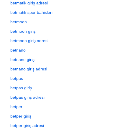
betmatik giriş adresi
betmatik spor bahisleri
betmoon
betmoon giriş
betmoon giriş adresi
betnano
betnano giriş
betnano giriş adresi
betpas
betpas giriş
betpas giriş adresi
betper
betper giriş
betper giriş adresi