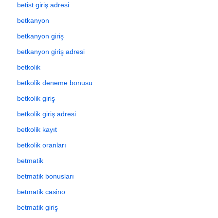
betist giriş adresi
betkanyon
betkanyon giriş
betkanyon giriş adresi
betkolik
betkolik deneme bonusu
betkolik giriş
betkolik giriş adresi
betkolik kayıt
betkolik oranları
betmatik
betmatik bonusları
betmatik casino
betmatik giriş