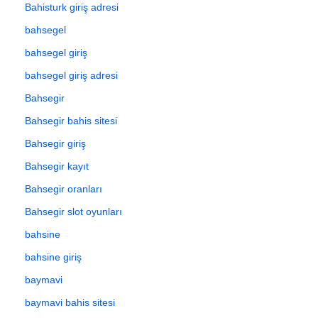
Bahisturk giriş adresi
bahsegel
bahsegel giriş
bahsegel giriş adresi
Bahsegir
Bahsegir bahis sitesi
Bahsegir giriş
Bahsegir kayıt
Bahsegir oranları
Bahsegir slot oyunları
bahsine
bahsine giriş
baymavi
baymavi bahis sitesi