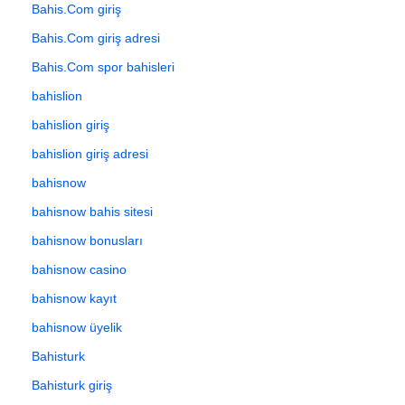
Bahis.Com giriş
Bahis.Com giriş adresi
Bahis.Com spor bahisleri
bahislion
bahislion giriş
bahislion giriş adresi
bahisnow
bahisnow bahis sitesi
bahisnow bonusları
bahisnow casino
bahisnow kayıt
bahisnow üyelik
Bahisturk
Bahisturk giriş