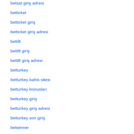
betsat giriş adresi
betticket
betticket giriş
betticket giriş adresi
bettilt
bettilt giriş
bettilt giriş adresi
betturkey
betturkey bahis sitesi
betturkey bonusları
betturkey giriş
betturkey giriş adresi
betturkey son giriş
betwinner