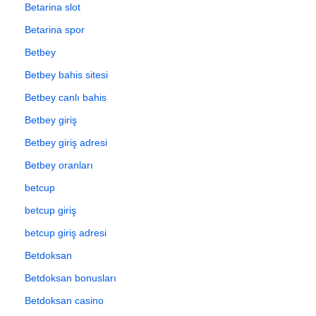
Betarina slot
Betarina spor
Betbey
Betbey bahis sitesi
Betbey canlı bahis
Betbey giriş
Betbey giriş adresi
Betbey oranları
betcup
betcup giriş
betcup giriş adresi
Betdoksan
Betdoksan bonusları
Betdoksan casino