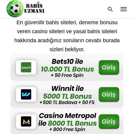
En güvenilir bahis siteleri, deneme bonusu
veren casino siteleri ve yasal bahis siteleri
hakkında aradığınız soruların cevabı burada
Type
sizleri bekliyor.
your
searc
query
and
hit
enter: