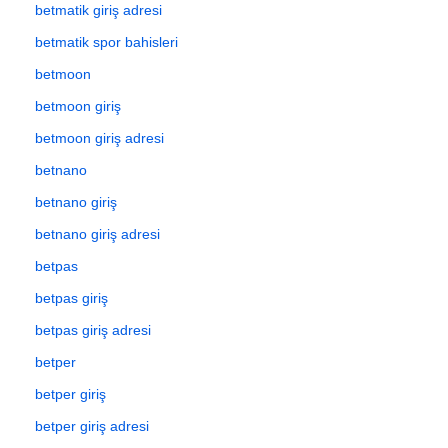
betmatik giriş adresi
betmatik spor bahisleri
betmoon
betmoon giriş
betmoon giriş adresi
betnano
betnano giriş
betnano giriş adresi
betpas
betpas giriş
betpas giriş adresi
betper
betper giriş
betper giriş adresi