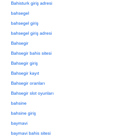
Bahisturk giriş adresi
bahsegel
bahsegel giriş
bahsegel giriş adresi
Bahsegir
Bahsegir bahis sitesi
Bahsegir giriş
Bahsegir kayıt
Bahsegir oranları
Bahsegir slot oyunları
bahsine
bahsine giriş
baymavi
baymavi bahis sitesi