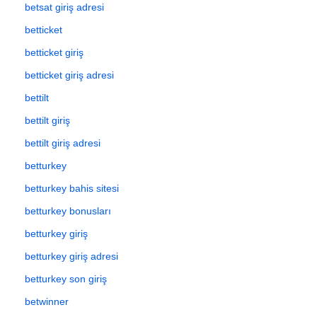
betsat giriş adresi
betticket
betticket giriş
betticket giriş adresi
bettilt
bettilt giriş
bettilt giriş adresi
betturkey
betturkey bahis sitesi
betturkey bonusları
betturkey giriş
betturkey giriş adresi
betturkey son giriş
betwinner