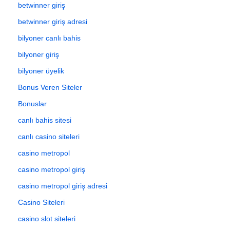
betwinner giriş
betwinner giriş adresi
bilyoner canlı bahis
bilyoner giriş
bilyoner üyelik
Bonus Veren Siteler
Bonuslar
canlı bahis sitesi
canlı casino siteleri
casino metropol
casino metropol giriş
casino metropol giriş adresi
Casino Siteleri
casino slot siteleri