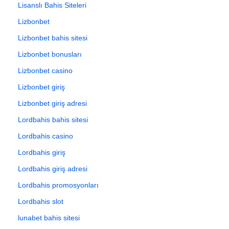
Lisanslı Bahis Siteleri
Lizbonbet
Lizbonbet bahis sitesi
Lizbonbet bonusları
Lizbonbet casino
Lizbonbet giriş
Lizbonbet giriş adresi
Lordbahis bahis sitesi
Lordbahis casino
Lordbahis giriş
Lordbahis giriş adresi
Lordbahis promosyonları
Lordbahis slot
lunabet bahis sitesi