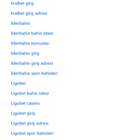
kralbet giriş
kralbet giriş adresi
liderbahis
liderbahis bahis sitesi
liderbahis bonusları
liderbahis giriş
liderbahis giriş adresi
liderbahis spor bahisleri
Ligobet
Ligobet bahis sitesi
Ligobet casino
Ligobet giriş
Ligobet giriş adresi
Ligobet spor bahisleri