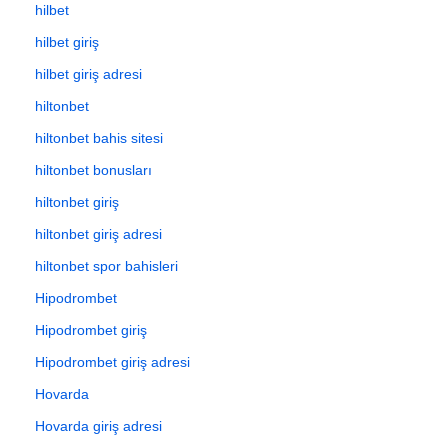
hilbet
hilbet giriş
hilbet giriş adresi
hiltonbet
hiltonbet bahis sitesi
hiltonbet bonusları
hiltonbet giriş
hiltonbet giriş adresi
hiltonbet spor bahisleri
Hipodrombet
Hipodrombet giriş
Hipodrombet giriş adresi
Hovarda
Hovarda giriş adresi