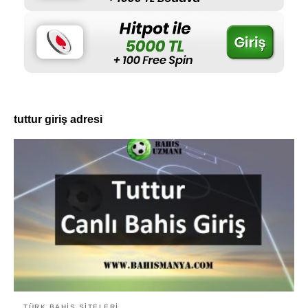
tuttur giriş adresi
TÜRK BAHIS SITELERI