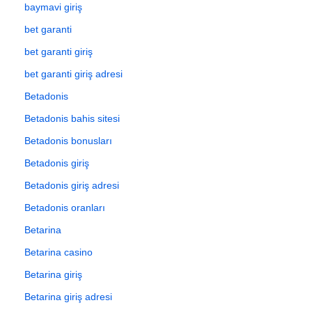
baymavi giriş
bet garanti
bet garanti giriş
bet garanti giriş adresi
Betadonis
Betadonis bahis sitesi
Betadonis bonusları
Betadonis giriş
Betadonis giriş adresi
Betadonis oranları
Betarina
Betarina casino
Betarina giriş
Betarina giriş adresi