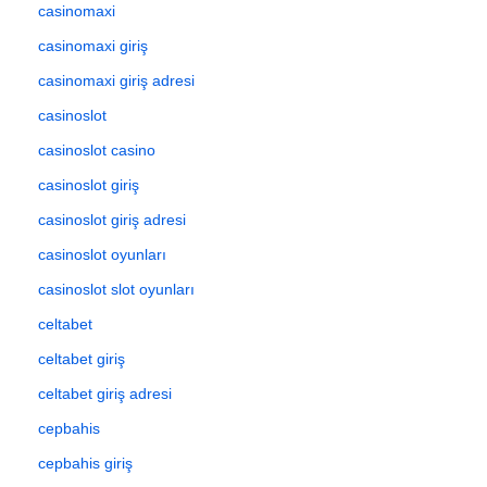
casinomaxi
casinomaxi giriş
casinomaxi giriş adresi
casinoslot
casinoslot casino
casinoslot giriş
casinoslot giriş adresi
casinoslot oyunları
casinoslot slot oyunları
celtabet
celtabet giriş
celtabet giriş adresi
cepbahis
cepbahis giriş