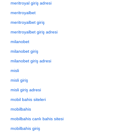
meritroyal giriş adresi
meritroyalbet
meritroyalbet giriş
meritroyalbet giriş adresi
milanobet
milanobet giriş
milanobet giriş adresi
misli
misli giriş
misli giriş adresi
mobil bahis siteleri
mobilbahis
mobilbahis canlı bahis sitesi
mobilbahis giriş