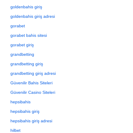
goldenbahis giriş
goldenbahis giriş adresi
gorabet
gorabet bahis sitesi
gorabet giriş
grandbetting
grandbetting giriş
grandbetting giriş adresi
Güvenilir Bahis Siteleri
Güvenilir Casino Siteleri
hepsibahis
hepsibahis giriş
hepsibahis giriş adresi
hilbet