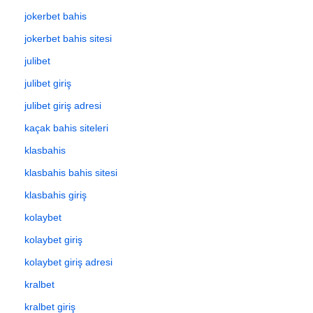
jokerbet bahis
jokerbet bahis sitesi
julibet
julibet giriş
julibet giriş adresi
kaçak bahis siteleri
klasbahis
klasbahis bahis sitesi
klasbahis giriş
kolaybet
kolaybet giriş
kolaybet giriş adresi
kralbet
kralbet giriş