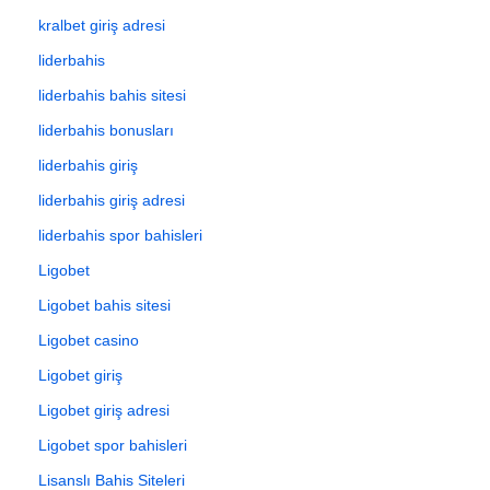
kralbet giriş adresi
liderbahis
liderbahis bahis sitesi
liderbahis bonusları
liderbahis giriş
liderbahis giriş adresi
liderbahis spor bahisleri
Ligobet
Ligobet bahis sitesi
Ligobet casino
Ligobet giriş
Ligobet giriş adresi
Ligobet spor bahisleri
Lisanslı Bahis Siteleri