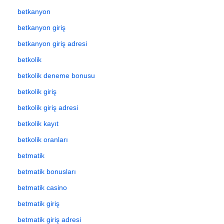
betkanyon
betkanyon giriş
betkanyon giriş adresi
betkolik
betkolik deneme bonusu
betkolik giriş
betkolik giriş adresi
betkolik kayıt
betkolik oranları
betmatik
betmatik bonusları
betmatik casino
betmatik giriş
betmatik giriş adresi