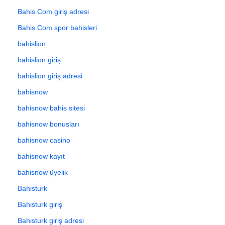
Bahis.Com giriş adresi
Bahis.Com spor bahisleri
bahislion
bahislion giriş
bahislion giriş adresi
bahisnow
bahisnow bahis sitesi
bahisnow bonusları
bahisnow casino
bahisnow kayıt
bahisnow üyelik
Bahisturk
Bahisturk giriş
Bahisturk giriş adresi