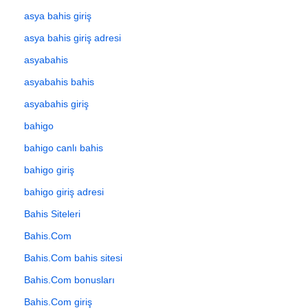
asya bahis giriş
asya bahis giriş adresi
asyabahis
asyabahis bahis
asyabahis giriş
bahigo
bahigo canlı bahis
bahigo giriş
bahigo giriş adresi
Bahis Siteleri
Bahis.Com
Bahis.Com bahis sitesi
Bahis.Com bonusları
Bahis.Com giriş