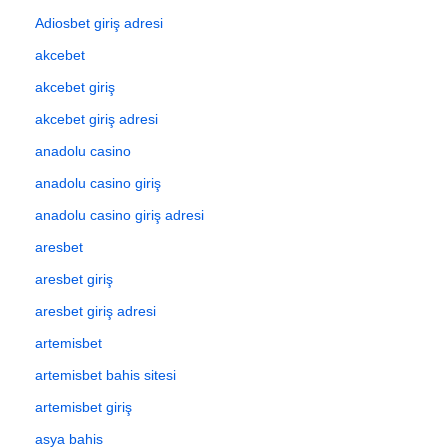
Adiosbet giriş adresi
akcebet
akcebet giriş
akcebet giriş adresi
anadolu casino
anadolu casino giriş
anadolu casino giriş adresi
aresbet
aresbet giriş
aresbet giriş adresi
artemisbet
artemisbet bahis sitesi
artemisbet giriş
asya bahis