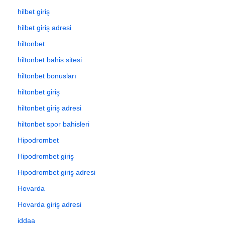
hilbet giriş
hilbet giriş adresi
hiltonbet
hiltonbet bahis sitesi
hiltonbet bonusları
hiltonbet giriş
hiltonbet giriş adresi
hiltonbet spor bahisleri
Hipodrombet
Hipodrombet giriş
Hipodrombet giriş adresi
Hovarda
Hovarda giriş adresi
iddaa