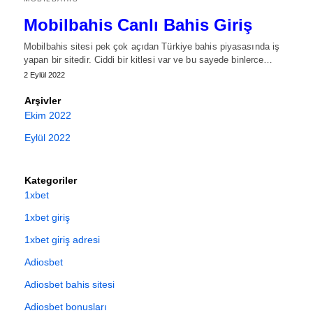
Mobilbahis Canlı Bahis Giriş
Mobilbahis sitesi pek çok açıdan Türkiye bahis piyasasında iş
yapan bir sitedir. Ciddi bir kitlesi var ve bu sayede binlerce…
2 Eylül 2022
Arşivler
Ekim 2022
Eylül 2022
Kategoriler
1xbet
1xbet giriş
1xbet giriş adresi
Adiosbet
Adiosbet bahis sitesi
Adiosbet bonusları