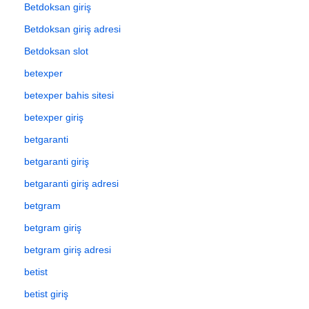
Betdoksan giriş
Betdoksan giriş adresi
Betdoksan slot
betexper
betexper bahis sitesi
betexper giriş
betgaranti
betgaranti giriş
betgaranti giriş adresi
betgram
betgram giriş
betgram giriş adresi
betist
betist giriş