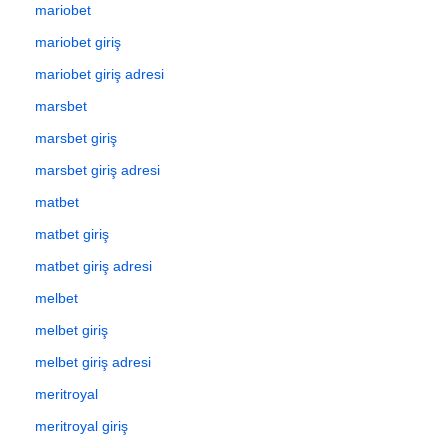
mariobet
mariobet giriş
mariobet giriş adresi
marsbet
marsbet giriş
marsbet giriş adresi
matbet
matbet giriş
matbet giriş adresi
melbet
melbet giriş
melbet giriş adresi
meritroyal
meritroyal giriş