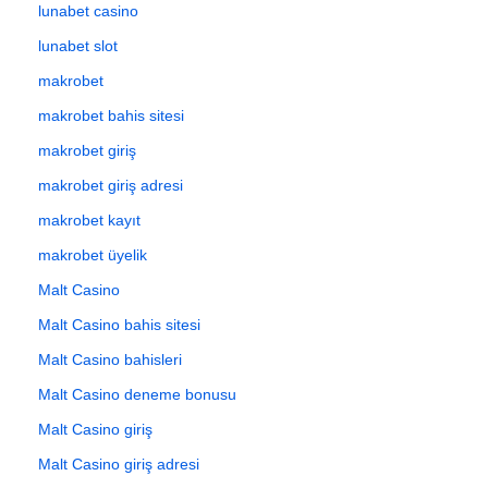
lunabet casino
lunabet slot
makrobet
makrobet bahis sitesi
makrobet giriş
makrobet giriş adresi
makrobet kayıt
makrobet üyelik
Malt Casino
Malt Casino bahis sitesi
Malt Casino bahisleri
Malt Casino deneme bonusu
Malt Casino giriş
Malt Casino giriş adresi