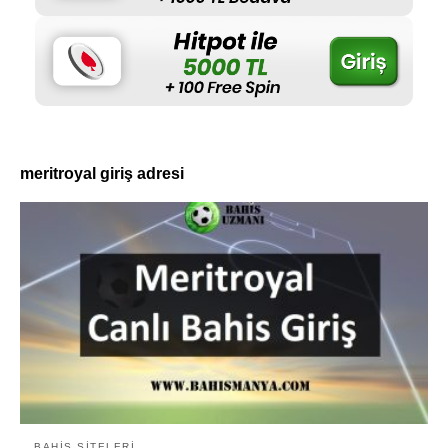
meritroyal giriş adresi
BAHIS SITELERI