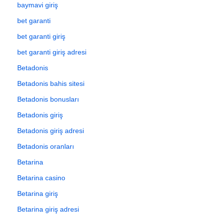
baymavi giriş
bet garanti
bet garanti giriş
bet garanti giriş adresi
Betadonis
Betadonis bahis sitesi
Betadonis bonusları
Betadonis giriş
Betadonis giriş adresi
Betadonis oranları
Betarina
Betarina casino
Betarina giriş
Betarina giriş adresi