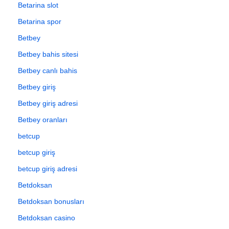
Betarina slot
Betarina spor
Betbey
Betbey bahis sitesi
Betbey canlı bahis
Betbey giriş
Betbey giriş adresi
Betbey oranları
betcup
betcup giriş
betcup giriş adresi
Betdoksan
Betdoksan bonusları
Betdoksan casino