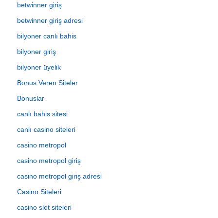
betwinner giriş
betwinner giriş adresi
bilyoner canlı bahis
bilyoner giriş
bilyoner üyelik
Bonus Veren Siteler
Bonuslar
canlı bahis sitesi
canlı casino siteleri
casino metropol
casino metropol giriş
casino metropol giriş adresi
Casino Siteleri
casino slot siteleri