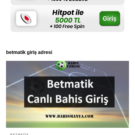
betmatik giriş adresi
BETMATIK