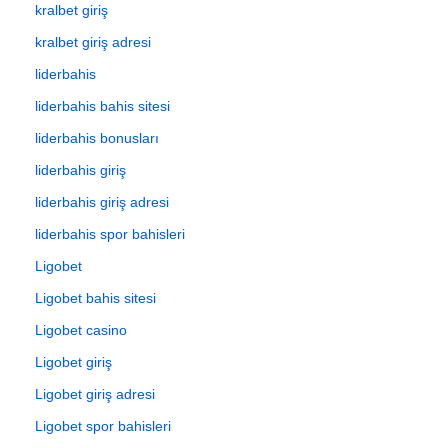
kralbet giriş
kralbet giriş adresi
liderbahis
liderbahis bahis sitesi
liderbahis bonusları
liderbahis giriş
liderbahis giriş adresi
liderbahis spor bahisleri
Ligobet
Ligobet bahis sitesi
Ligobet casino
Ligobet giriş
Ligobet giriş adresi
Ligobet spor bahisleri