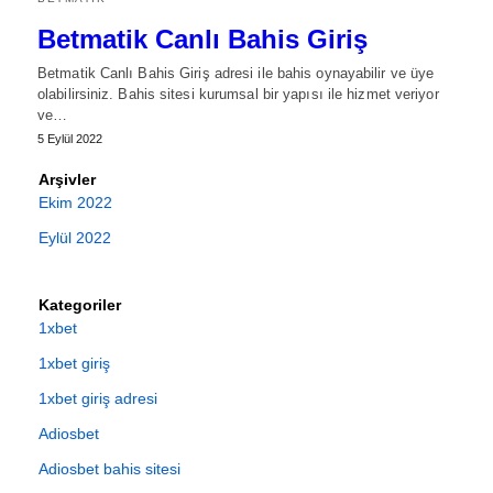
Betmatik Canlı Bahis Giriş
Betmatik Canlı Bahis Giriş adresi ile bahis oynayabilir ve üye
olabilirsiniz. Bahis sitesi kurumsal bir yapısı ile hizmet veriyor
ve…
5 Eylül 2022
Arşivler
Ekim 2022
Eylül 2022
Kategoriler
1xbet
1xbet giriş
1xbet giriş adresi
Adiosbet
Adiosbet bahis sitesi