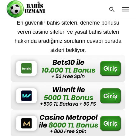
En güvenilir bahis siteleri, deneme bonusu
veren casino siteleri ve yasal bahis siteleri
hakkında aradığınız soruların cevabı burada
Type
sizleri bekliyor.
your
searc
query
and
hit
enter: