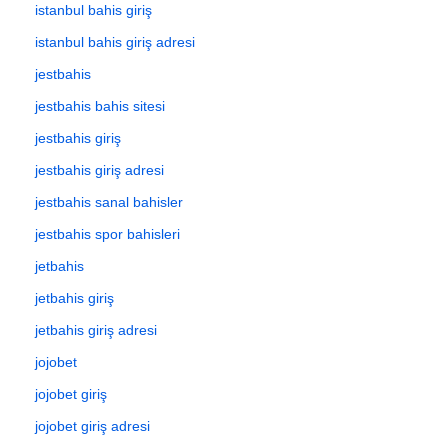
istanbul bahis giriş
istanbul bahis giriş adresi
jestbahis
jestbahis bahis sitesi
jestbahis giriş
jestbahis giriş adresi
jestbahis sanal bahisler
jestbahis spor bahisleri
jetbahis
jetbahis giriş
jetbahis giriş adresi
jojobet
jojobet giriş
jojobet giriş adresi