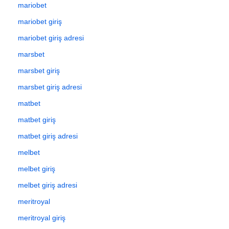
mariobet
mariobet giriş
mariobet giriş adresi
marsbet
marsbet giriş
marsbet giriş adresi
matbet
matbet giriş
matbet giriş adresi
melbet
melbet giriş
melbet giriş adresi
meritroyal
meritroyal giriş