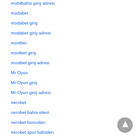
mobilbahis giriş adresi
modabet
modabet giriş
modabet giriş adresi
mostbet
mostbet giriş
mostbet giriş adresi
Mr Oyun
Mr Oyun giriş
Mr Oyun giriş adresi
nerobet
nerobet bahis sitesi
nerobet bonusları
nerobet spor bahisleri