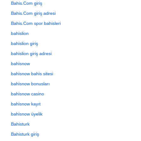
Bahis.Com giriş
Bahis.Com giriş adresi
Bahis.Com spor bahisleri
bahislion
bahislion giriş
bahislion giriş adresi
bahisnow
bahisnow bahis sitesi
bahisnow bonusları
bahisnow casino
bahisnow kayıt
bahisnow üyelik
Bahisturk
Bahisturk giriş