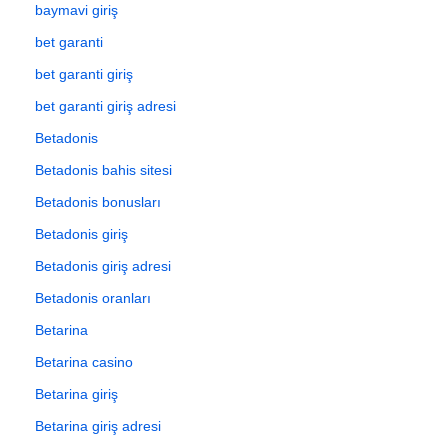
baymavi giriş
bet garanti
bet garanti giriş
bet garanti giriş adresi
Betadonis
Betadonis bahis sitesi
Betadonis bonusları
Betadonis giriş
Betadonis giriş adresi
Betadonis oranları
Betarina
Betarina casino
Betarina giriş
Betarina giriş adresi