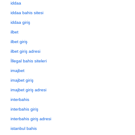
iddaa
iddaa bahis sitesi
iddaa giriş
ilbet
ilbet giriş
ilbet giriş adresi
İllegal bahis siteleri
imajbet
imajbet giriş
imajbet giriş adresi
interbahis
interbahis giriş
interbahis giriş adresi
istanbul bahis