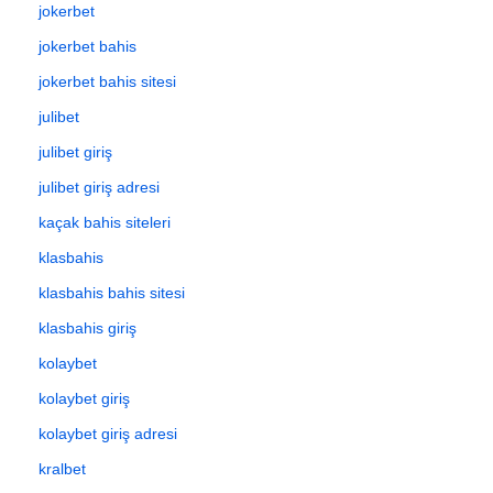
jokerbet
jokerbet bahis
jokerbet bahis sitesi
julibet
julibet giriş
julibet giriş adresi
kaçak bahis siteleri
klasbahis
klasbahis bahis sitesi
klasbahis giriş
kolaybet
kolaybet giriş
kolaybet giriş adresi
kralbet