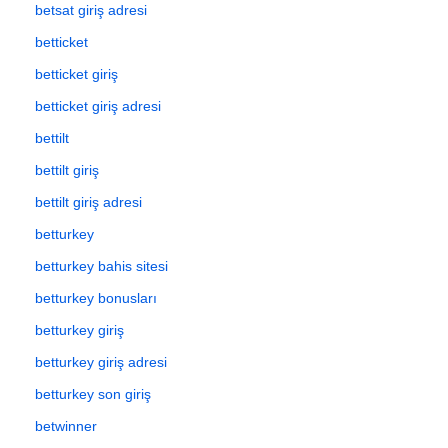
betsat giriş adresi
betticket
betticket giriş
betticket giriş adresi
bettilt
bettilt giriş
bettilt giriş adresi
betturkey
betturkey bahis sitesi
betturkey bonusları
betturkey giriş
betturkey giriş adresi
betturkey son giriş
betwinner