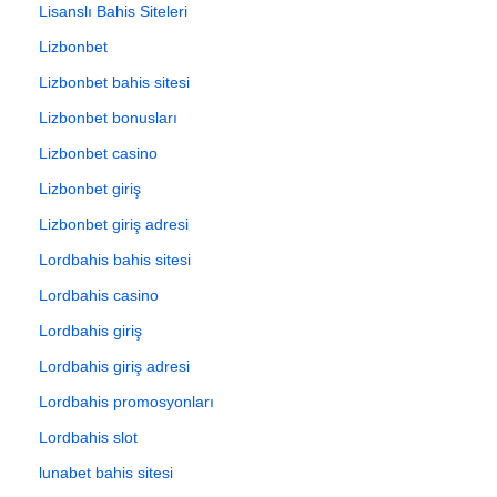
Lisanslı Bahis Siteleri
Lizbonbet
Lizbonbet bahis sitesi
Lizbonbet bonusları
Lizbonbet casino
Lizbonbet giriş
Lizbonbet giriş adresi
Lordbahis bahis sitesi
Lordbahis casino
Lordbahis giriş
Lordbahis giriş adresi
Lordbahis promosyonları
Lordbahis slot
lunabet bahis sitesi