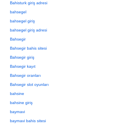
Bahisturk giriş adresi
bahsegel
bahsegel giriş
bahsegel giriş adresi
Bahsegir
Bahsegir bahis sitesi
Bahsegir giriş
Bahsegir kayıt
Bahsegir oranları
Bahsegir slot oyunları
bahsine
bahsine giriş
baymavi
baymavi bahis sitesi