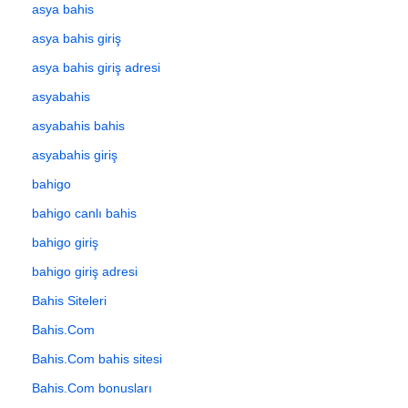
asya bahis
asya bahis giriş
asya bahis giriş adresi
asyabahis
asyabahis bahis
asyabahis giriş
bahigo
bahigo canlı bahis
bahigo giriş
bahigo giriş adresi
Bahis Siteleri
Bahis.Com
Bahis.Com bahis sitesi
Bahis.Com bonusları