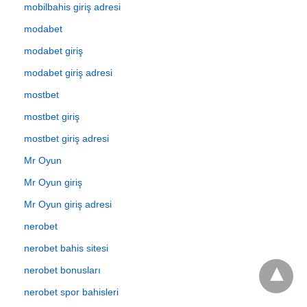
mobilbahis giriş adresi
modabet
modabet giriş
modabet giriş adresi
mostbet
mostbet giriş
mostbet giriş adresi
Mr Oyun
Mr Oyun giriş
Mr Oyun giriş adresi
nerobet
nerobet bahis sitesi
nerobet bonusları
nerobet spor bahisleri