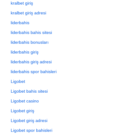
kralbet giriş
kralbet giriş adresi
liderbahis
liderbahis bahis sitesi
liderbahis bonusları
liderbahis giriş
liderbahis giriş adresi
liderbahis spor bahisleri
Ligobet
Ligobet bahis sitesi
Ligobet casino
Ligobet giriş
Ligobet giriş adresi
Ligobet spor bahisleri