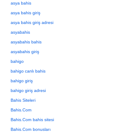
asya bahis
asya bahis giriş
asya bahis giriş adresi
asyabahis
asyabahis bahis
asyabahis giriş
bahigo
bahigo canlı bahis
bahigo giriş
bahigo giriş adresi
Bahis Siteleri
Bahis.Com
Bahis.Com bahis sitesi
Bahis.Com bonusları