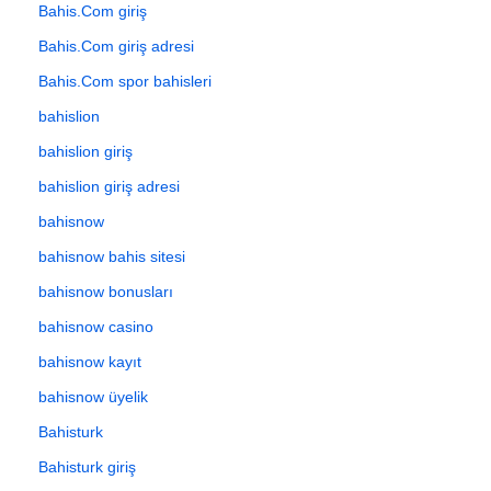
Bahis.Com giriş
Bahis.Com giriş adresi
Bahis.Com spor bahisleri
bahislion
bahislion giriş
bahislion giriş adresi
bahisnow
bahisnow bahis sitesi
bahisnow bonusları
bahisnow casino
bahisnow kayıt
bahisnow üyelik
Bahisturk
Bahisturk giriş