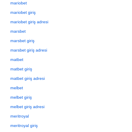
mariobet
mariobet giriş
mariobet giriş adresi
marsbet
marsbet giriş
marsbet giriş adresi
matbet
matbet giriş
matbet giriş adresi
melbet
melbet giriş
melbet giriş adresi
meritroyal
meritroyal giriş