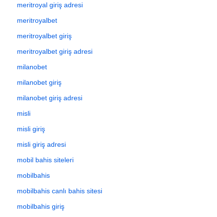
meritroyal giriş adresi
meritroyalbet
meritroyalbet giriş
meritroyalbet giriş adresi
milanobet
milanobet giriş
milanobet giriş adresi
misli
misli giriş
misli giriş adresi
mobil bahis siteleri
mobilbahis
mobilbahis canlı bahis sitesi
mobilbahis giriş