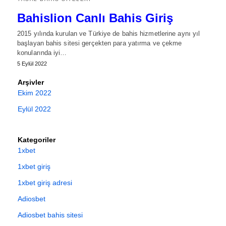
Bahislion Canlı Bahis Giriş
2015 yılında kurulan ve Türkiye de bahis hizmetlerine aynı yıl
başlayan bahis sitesi gerçekten para yatırma ve çekme
konularında iyi…
5 Eylül 2022
Arşivler
Ekim 2022
Eylül 2022
Kategoriler
1xbet
1xbet giriş
1xbet giriş adresi
Adiosbet
Adiosbet bahis sitesi