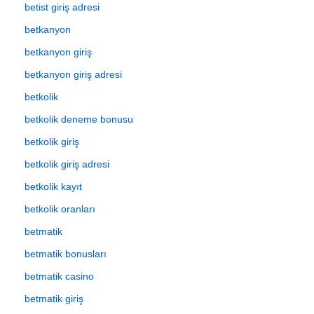
betist giriş adresi
betkanyon
betkanyon giriş
betkanyon giriş adresi
betkolik
betkolik deneme bonusu
betkolik giriş
betkolik giriş adresi
betkolik kayıt
betkolik oranları
betmatik
betmatik bonusları
betmatik casino
betmatik giriş