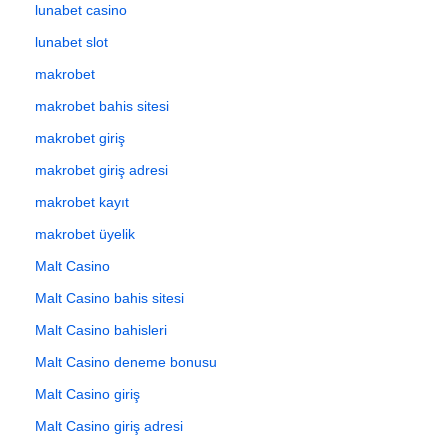
lunabet casino
lunabet slot
makrobet
makrobet bahis sitesi
makrobet giriş
makrobet giriş adresi
makrobet kayıt
makrobet üyelik
Malt Casino
Malt Casino bahis sitesi
Malt Casino bahisleri
Malt Casino deneme bonusu
Malt Casino giriş
Malt Casino giriş adresi