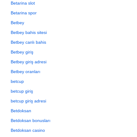
Betarina slot
Betarina spor
Betbey
Betbey bahis sitesi
Betbey canlı bahis
Betbey giriş
Betbey giriş adresi
Betbey oranları
betcup
betcup giriş
betcup giriş adresi
Betdoksan
Betdoksan bonusları
Betdoksan casino