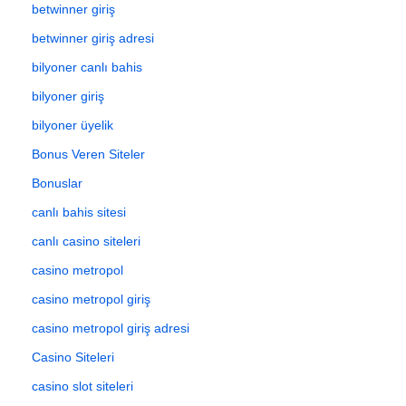
betwinner giriş
betwinner giriş adresi
bilyoner canlı bahis
bilyoner giriş
bilyoner üyelik
Bonus Veren Siteler
Bonuslar
canlı bahis sitesi
canlı casino siteleri
casino metropol
casino metropol giriş
casino metropol giriş adresi
Casino Siteleri
casino slot siteleri