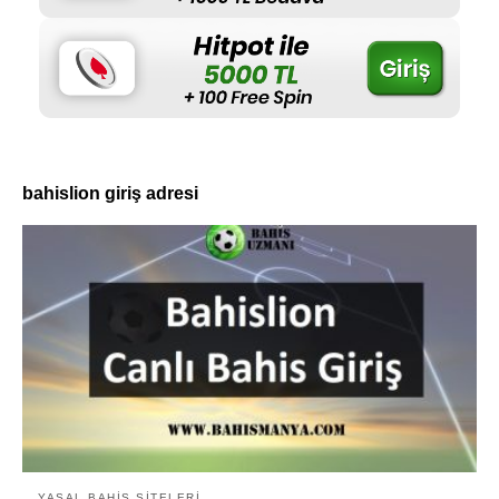
bahislion giriş adresi
YASAL BAHIS SITELERI