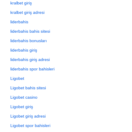
kralbet giriş
kralbet giriş adresi
liderbahis
liderbahis bahis sitesi
liderbahis bonusları
liderbahis giriş
liderbahis giriş adresi
liderbahis spor bahisleri
Ligobet
Ligobet bahis sitesi
Ligobet casino
Ligobet giriş
Ligobet giriş adresi
Ligobet spor bahisleri