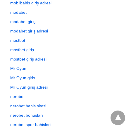
mobilbahis giriş adresi
modabet
modabet giriş
modabet giriş adresi
mostbet
mostbet giriş
mostbet giriş adresi
Mr Oyun
Mr Oyun giriş
Mr Oyun giriş adresi
nerobet
nerobet bahis sitesi
nerobet bonusları
nerobet spor bahisleri