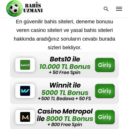
En güvenilir bahis siteleri, deneme bonusu
veren casino siteleri ve yasal bahis siteleri
hakkında aradığınız soruların cevabı burada
Type
sizleri bekliyor.
your
searc
query
and
hit
enter: