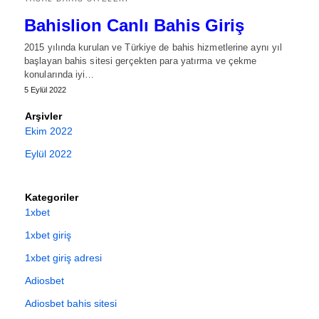
Bahislion Canlı Bahis Giriş
2015 yılında kurulan ve Türkiye de bahis hizmetlerine aynı yıl
başlayan bahis sitesi gerçekten para yatırma ve çekme
konularında iyi…
5 Eylül 2022
Arşivler
Ekim 2022
Eylül 2022
Kategoriler
1xbet
1xbet giriş
1xbet giriş adresi
Adiosbet
Adiosbet bahis sitesi