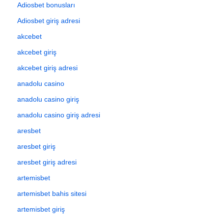
Adiosbet bonusları
Adiosbet giriş adresi
akcebet
akcebet giriş
akcebet giriş adresi
anadolu casino
anadolu casino giriş
anadolu casino giriş adresi
aresbet
aresbet giriş
aresbet giriş adresi
artemisbet
artemisbet bahis sitesi
artemisbet giriş