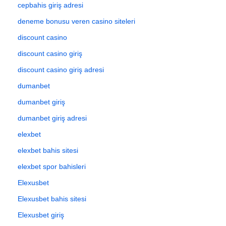
cepbahis giriş adresi
deneme bonusu veren casino siteleri
discount casino
discount casino giriş
discount casino giriş adresi
dumanbet
dumanbet giriş
dumanbet giriş adresi
elexbet
elexbet bahis sitesi
elexbet spor bahisleri
Elexusbet
Elexusbet bahis sitesi
Elexusbet giriş