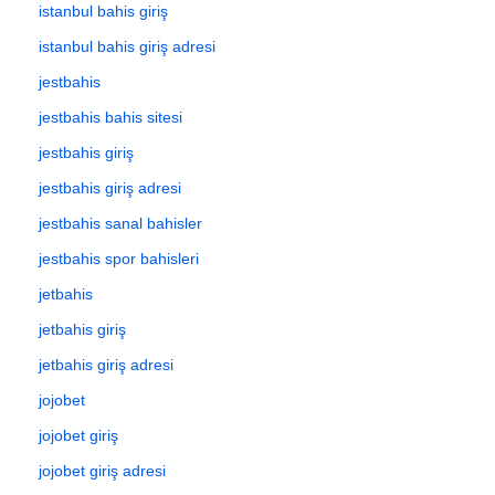
istanbul bahis giriş
istanbul bahis giriş adresi
jestbahis
jestbahis bahis sitesi
jestbahis giriş
jestbahis giriş adresi
jestbahis sanal bahisler
jestbahis spor bahisleri
jetbahis
jetbahis giriş
jetbahis giriş adresi
jojobet
jojobet giriş
jojobet giriş adresi