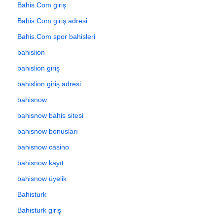
Bahis.Com giriş
Bahis.Com giriş adresi
Bahis.Com spor bahisleri
bahislion
bahislion giriş
bahislion giriş adresi
bahisnow
bahisnow bahis sitesi
bahisnow bonusları
bahisnow casino
bahisnow kayıt
bahisnow üyelik
Bahisturk
Bahisturk giriş