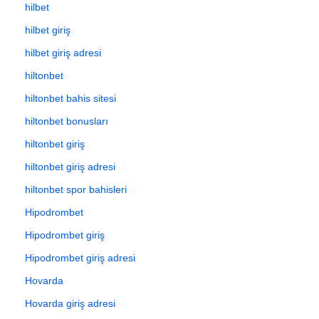
hilbet
hilbet giriş
hilbet giriş adresi
hiltonbet
hiltonbet bahis sitesi
hiltonbet bonusları
hiltonbet giriş
hiltonbet giriş adresi
hiltonbet spor bahisleri
Hipodrombet
Hipodrombet giriş
Hipodrombet giriş adresi
Hovarda
Hovarda giriş adresi