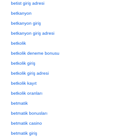
betist giriş adresi
betkanyon
betkanyon giriş
betkanyon giriş adresi
betkolik
betkolik deneme bonusu
betkolik giriş
betkolik giriş adresi
betkolik kayıt
betkolik oranları
betmatik
betmatik bonusları
betmatik casino
betmatik giriş