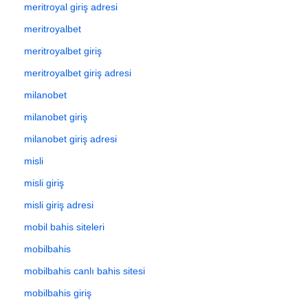
meritroyal giriş adresi
meritroyalbet
meritroyalbet giriş
meritroyalbet giriş adresi
milanobet
milanobet giriş
milanobet giriş adresi
misli
misli giriş
misli giriş adresi
mobil bahis siteleri
mobilbahis
mobilbahis canlı bahis sitesi
mobilbahis giriş