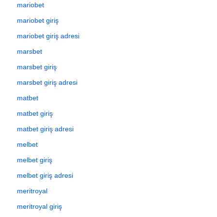
mariobet
mariobet giriş
mariobet giriş adresi
marsbet
marsbet giriş
marsbet giriş adresi
matbet
matbet giriş
matbet giriş adresi
melbet
melbet giriş
melbet giriş adresi
meritroyal
meritroyal giriş