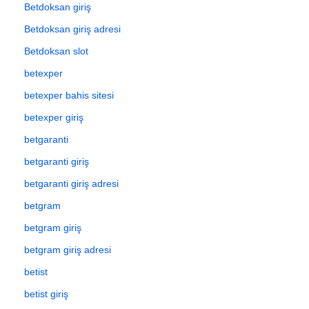
Betdoksan giriş
Betdoksan giriş adresi
Betdoksan slot
betexper
betexper bahis sitesi
betexper giriş
betgaranti
betgaranti giriş
betgaranti giriş adresi
betgram
betgram giriş
betgram giriş adresi
betist
betist giriş