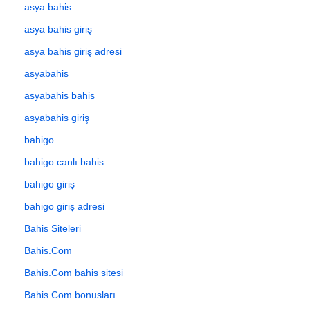
asya bahis
asya bahis giriş
asya bahis giriş adresi
asyabahis
asyabahis bahis
asyabahis giriş
bahigo
bahigo canlı bahis
bahigo giriş
bahigo giriş adresi
Bahis Siteleri
Bahis.Com
Bahis.Com bahis sitesi
Bahis.Com bonusları