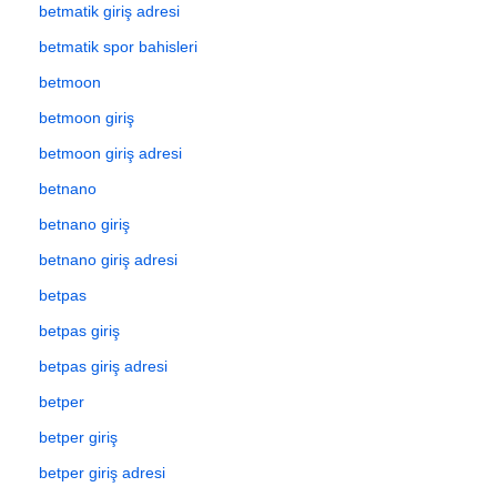
betmatik giriş adresi
betmatik spor bahisleri
betmoon
betmoon giriş
betmoon giriş adresi
betnano
betnano giriş
betnano giriş adresi
betpas
betpas giriş
betpas giriş adresi
betper
betper giriş
betper giriş adresi