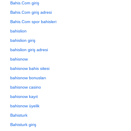
Bahis.Com giriş
Bahis.Com giriş adresi
Bahis.Com spor bahisleri
bahislion
bahislion giriş
bahislion giriş adresi
bahisnow
bahisnow bahis sitesi
bahisnow bonusları
bahisnow casino
bahisnow kayıt
bahisnow üyelik
Bahisturk
Bahisturk giriş