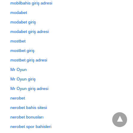
mobilbahis giriş adresi
modabet
modabet giriş
modabet giriş adresi
mostbet
mostbet giriş
mostbet giriş adresi
Mr Oyun
Mr Oyun giriş
Mr Oyun giriş adresi
nerobet
nerobet bahis sitesi
nerobet bonusları
nerobet spor bahisleri