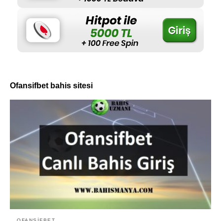
Ofansifbet bahis sitesi
OFANSIFBET