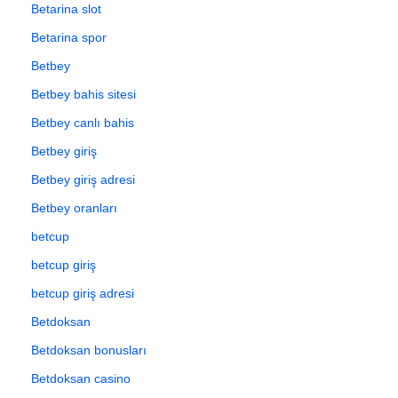
Betarina slot
Betarina spor
Betbey
Betbey bahis sitesi
Betbey canlı bahis
Betbey giriş
Betbey giriş adresi
Betbey oranları
betcup
betcup giriş
betcup giriş adresi
Betdoksan
Betdoksan bonusları
Betdoksan casino