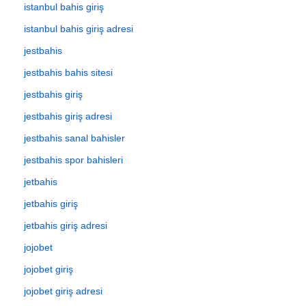
istanbul bahis giriş
istanbul bahis giriş adresi
jestbahis
jestbahis bahis sitesi
jestbahis giriş
jestbahis giriş adresi
jestbahis sanal bahisler
jestbahis spor bahisleri
jetbahis
jetbahis giriş
jetbahis giriş adresi
jojobet
jojobet giriş
jojobet giriş adresi