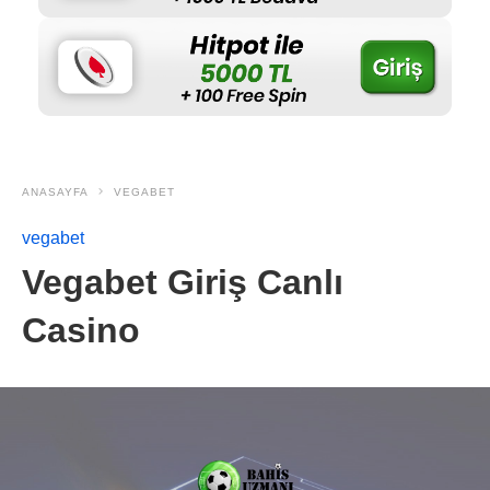
ANASAYFA
VEGABET
vegabet
Vegabet Giriş Canlı
Casino