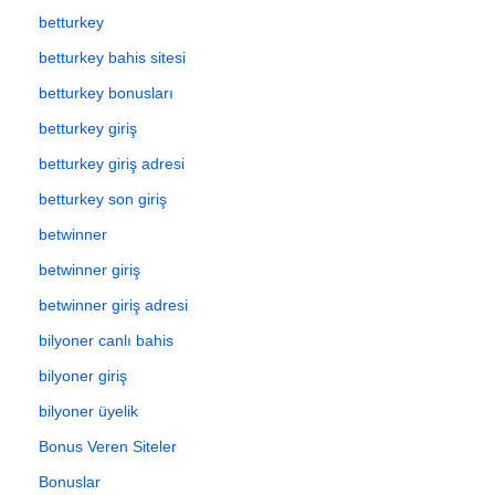
betturkey
betturkey bahis sitesi
betturkey bonusları
betturkey giriş
betturkey giriş adresi
betturkey son giriş
betwinner
betwinner giriş
betwinner giriş adresi
bilyoner canlı bahis
bilyoner giriş
bilyoner üyelik
Bonus Veren Siteler
Bonuslar