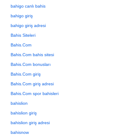
bahigo canlı bahis
bahigo giriş
bahigo giriş adresi
Bahis Siteleri
Bahis.Com
Bahis.Com bahis sitesi
Bahis.Com bonusları
Bahis.Com giriş
Bahis.Com giriş adresi
Bahis.Com spor bahisleri
bahislion
bahislion giriş
bahislion giriş adresi
bahisnow