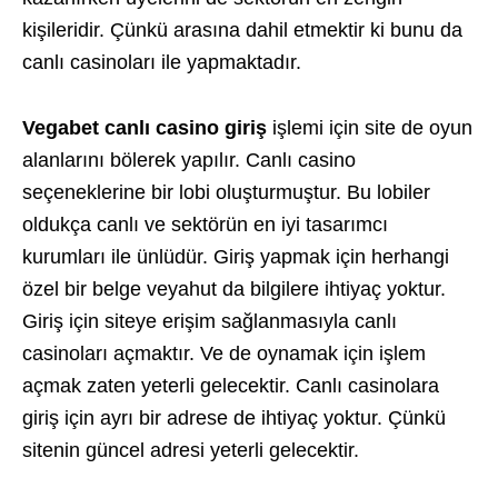
kişileridir. Çünkü arasına dahil etmektir ki bunu da
canlı casinoları ile yapmaktadır.
Vegabet canlı casino giriş
işlemi için site de oyun
alanlarını bölerek yapılır. Canlı casino
seçeneklerine bir lobi oluşturmuştur. Bu lobiler
oldukça canlı ve sektörün en iyi tasarımcı
kurumları ile ünlüdür. Giriş yapmak için herhangi
özel bir belge veyahut da bilgilere ihtiyaç yoktur.
Giriş için siteye erişim sağlanmasıyla canlı
casinoları açmaktır. Ve de oynamak için işlem
açmak zaten yeterli gelecektir. Canlı casinolara
giriş için ayrı bir adrese de ihtiyaç yoktur. Çünkü
sitenin güncel adresi yeterli gelecektir.