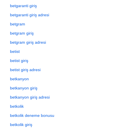
betgaranti giriş
betgaranti giriş adresi
betgram
betgram giriş
betgram giriş adresi
betist
betist giriş
betist giriş adresi
betkanyon
betkanyon giriş
betkanyon giriş adresi
betkolik
betkolik deneme bonusu
betkolik giriş