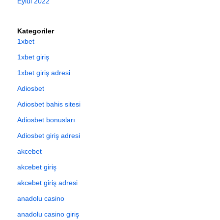
Eylül 2022
Kategoriler
1xbet
1xbet giriş
1xbet giriş adresi
Adiosbet
Adiosbet bahis sitesi
Adiosbet bonusları
Adiosbet giriş adresi
akcebet
akcebet giriş
akcebet giriş adresi
anadolu casino
anadolu casino giriş