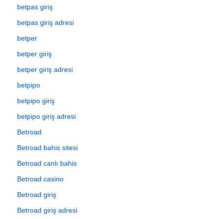
betpas giriş
betpas giriş adresi
betper
betper giriş
betper giriş adresi
betpipo
betpipo giriş
betpipo giriş adresi
Betroad
Betroad bahis sitesi
Betroad canlı bahis
Betroad casino
Betroad giriş
Betroad giriş adresi