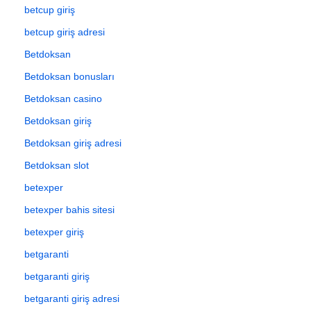
betcup giriş
betcup giriş adresi
Betdoksan
Betdoksan bonusları
Betdoksan casino
Betdoksan giriş
Betdoksan giriş adresi
Betdoksan slot
betexper
betexper bahis sitesi
betexper giriş
betgaranti
betgaranti giriş
betgaranti giriş adresi