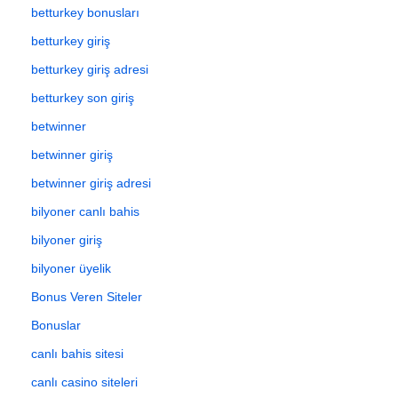
betturkey bonusları
betturkey giriş
betturkey giriş adresi
betturkey son giriş
betwinner
betwinner giriş
betwinner giriş adresi
bilyoner canlı bahis
bilyoner giriş
bilyoner üyelik
Bonus Veren Siteler
Bonuslar
canlı bahis sitesi
canlı casino siteleri