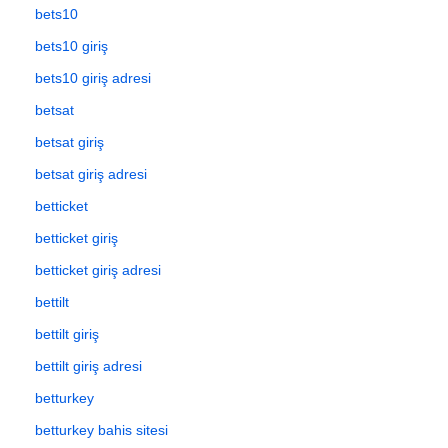
bets10
bets10 giriş
bets10 giriş adresi
betsat
betsat giriş
betsat giriş adresi
betticket
betticket giriş
betticket giriş adresi
bettilt
bettilt giriş
bettilt giriş adresi
betturkey
betturkey bahis sitesi