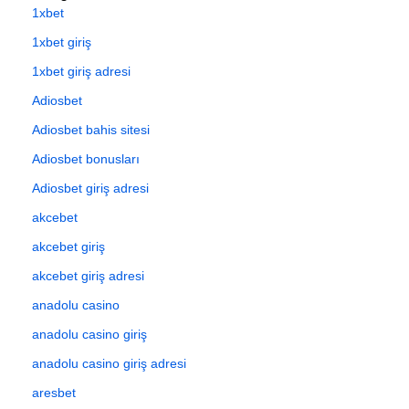
1xbet
1xbet giriş
1xbet giriş adresi
Adiosbet
Adiosbet bahis sitesi
Adiosbet bonusları
Adiosbet giriş adresi
akcebet
akcebet giriş
akcebet giriş adresi
anadolu casino
anadolu casino giriş
anadolu casino giriş adresi
aresbet