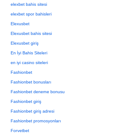
elexbet bahis sitesi
elexbet spor bahisleri
Elexusbet
Elexusbet bahis sitesi
Elexusbet giriş
En İyi Bahis Siteleri
en iyi casino siteleri
Fashionbet
Fashionbet bonusları
Fashionbet deneme bonusu
Fashionbet giriş
Fashionbet giriş adresi
Fashionbet promosyonları
Forvetbet