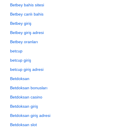
Betbey bahis sitesi
Betbey canlı bahis
Betbey giriş
Betbey giriş adresi
Betbey oranları
betcup
betcup giriş
betcup giriş adresi
Betdoksan
Betdoksan bonusları
Betdoksan casino
Betdoksan giriş
Betdoksan giriş adresi
Betdoksan slot