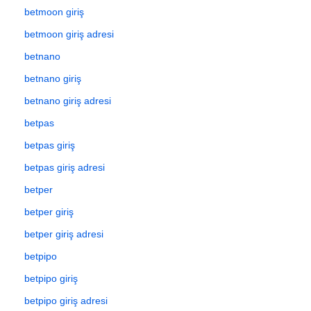
betmoon giriş
betmoon giriş adresi
betnano
betnano giriş
betnano giriş adresi
betpas
betpas giriş
betpas giriş adresi
betper
betper giriş
betper giriş adresi
betpipo
betpipo giriş
betpipo giriş adresi