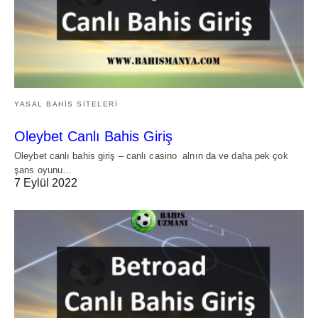
YASAL BAHIS SITELERI
Oleybet Canlı Bahis Giriş
Oleybet canlı bahis giriş – canlı casino alnın da ve daha pek çok
şans oyunu…
7 Eylül 2022