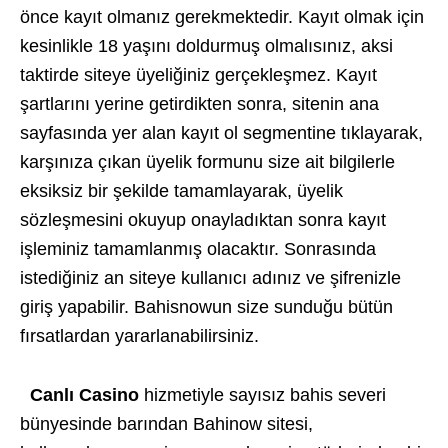
önce kayıt olmanız gerekmektedir. Kayıt olmak için
kesinlikle 18 yaşını doldurmuş olmalısınız, aksi
taktirde siteye üyeliğiniz gerçekleşmez. Kayıt
şartlarını yerine getirdikten sonra, sitenin ana
sayfasında yer alan kayıt ol segmentine tıklayarak,
karşınıza çıkan üyelik formunu size ait bilgilerle
eksiksiz bir şekilde tamamlayarak, üyelik
sözleşmesini okuyup onayladıktan sonra kayıt
işleminiz tamamlanmış olacaktır. Sonrasında
istediğiniz an siteye kullanıcı adınız ve şifrenizle
giriş yapabilir. Bahisnowun size sunduğu bütün
fırsatlardan yararlanabilirsiniz.
Canlı Casino
hizmetiyle sayısız bahis severi
bünyesinde barından Bahinow sitesi,