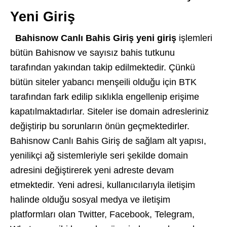
Yeni Giriş
Bahisnow Canlı Bahis Giriş yeni giriş
işlemleri
bütün Bahisnow ve sayısız bahis tutkunu
tarafından yakından takip edilmektedir. Çünkü
bütün siteler yabancı menşeili olduğu için BTK
tarafından fark edilip sıklıkla engellenip erişime
kapatılmaktadırlar. Siteler ise domain adresleriniz
değiştirip bu sorunların önün geçmektedirler.
Bahisnow Canlı Bahis Giriş de sağlam alt yapısı,
yenilikçi ağ sistemleriyle seri şekilde domain
adresini değiştirerek yeni adreste devam
etmektedir. Yeni adresi, kullanıcılarıyla iletişim
halinde olduğu sosyal medya ve iletişim
platformları olan Twitter, Facebook, Telegram,