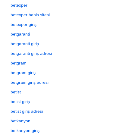
betexper
betexper bahis sitesi
betexper giriş
betgaranti
betgaranti giriş
betgaranti giriş adresi
betgram
betgram giriş
betgram giriş adresi
betist
betist giriş
betist giriş adresi
betkanyon
betkanyon giriş