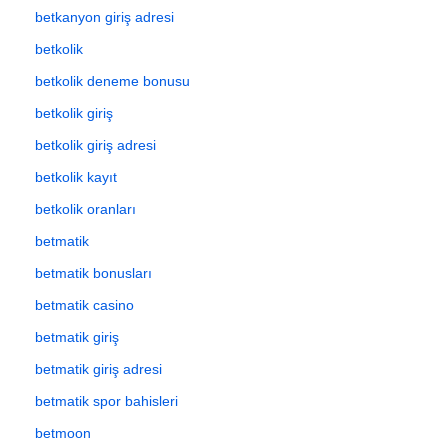
betkanyon giriş adresi
betkolik
betkolik deneme bonusu
betkolik giriş
betkolik giriş adresi
betkolik kayıt
betkolik oranları
betmatik
betmatik bonusları
betmatik casino
betmatik giriş
betmatik giriş adresi
betmatik spor bahisleri
betmoon