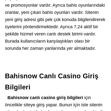
ve promosyonlar vardır. Ayrıca bahis oyunlarındaki
oranlar, yeni çıkan bahis oyunları vardır. Sitenin
yeni giriş adresi gibi pek çok konuda bilgilendirerek
üyelerini yönlendirmektedir. Ayrıca 7,24 aktif bir
şekilde hizmet veren canlı destek birimi vardır.
Burada kullanıcıların karşılaştıkları olası bir
sorunda her zaman yanlarında yer almaktadır.
Bahisnow Canlı Casino Giriş
Bilgileri
Bahisnow canlı casino giriş bilgileri
için
öncelikle siteye giriş yapar. Bunun için iste sitenin