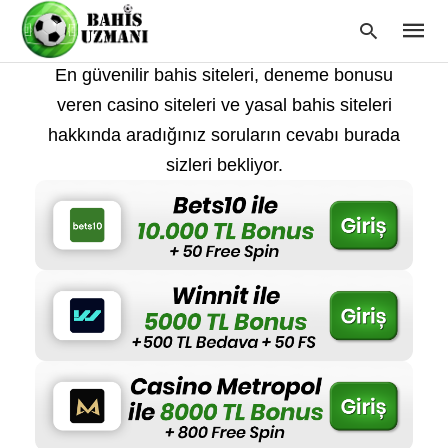
En güvenilir bahis siteleri, deneme bonusu
veren casino siteleri ve yasal bahis siteleri
hakkında aradığınız soruların cevabı burada
Type
sizleri bekliyor.
your
searc
query
and
hit
enter: