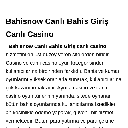
Bahisnow Canlı Bahis Giriş
Canlı Casino
Bahisnow Canlı Bahis Giriş canlı casino
hizmetini en üst düzey veren sitelerden biridir.
Casino ve canlı casino oyun kategorisinden
kullanıcılarına birbirinden farklıdır. Bahis ve kumar
oyunlarını yüksek oranlarla sunarak, kullanıcılarına
çok kazandırmaktadır. Ayrıca casino ve canlı
casino oyun türlerinin yanında, sitede oynanan
bütün bahis oyunlarında kullanıcılarına istedikleri
an kesinlikle ödeme yaparak, güvenli bir hizmet
vermektedir. Bütün para yatırma ve para çekme