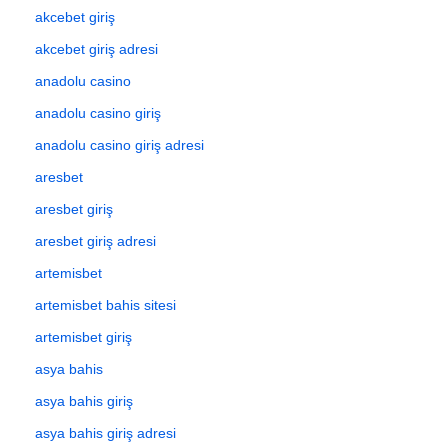
akcebet giriş
akcebet giriş adresi
anadolu casino
anadolu casino giriş
anadolu casino giriş adresi
aresbet
aresbet giriş
aresbet giriş adresi
artemisbet
artemisbet bahis sitesi
artemisbet giriş
asya bahis
asya bahis giriş
asya bahis giriş adresi