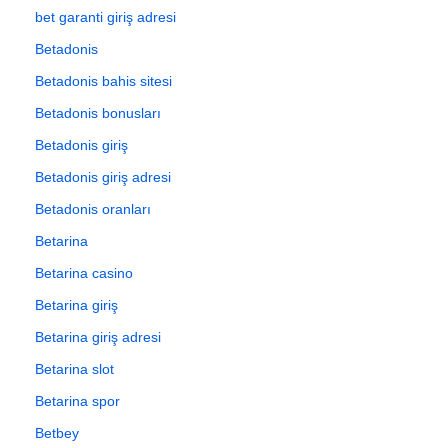
bet garanti giriş adresi
Betadonis
Betadonis bahis sitesi
Betadonis bonusları
Betadonis giriş
Betadonis giriş adresi
Betadonis oranları
Betarina
Betarina casino
Betarina giriş
Betarina giriş adresi
Betarina slot
Betarina spor
Betbey