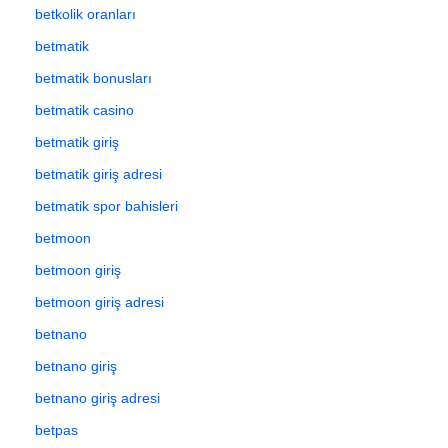
betkolik oranları
betmatik
betmatik bonusları
betmatik casino
betmatik giriş
betmatik giriş adresi
betmatik spor bahisleri
betmoon
betmoon giriş
betmoon giriş adresi
betnano
betnano giriş
betnano giriş adresi
betpas