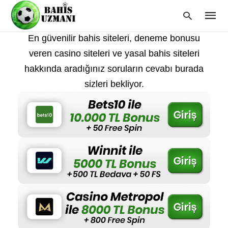
En güvenilir bahis siteleri, deneme bonusu
veren casino siteleri ve yasal bahis siteleri
hakkında aradığınız soruların cevabı burada
Type
sizleri bekliyor.
your
searc
query
and
hit
enter: