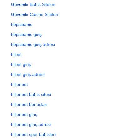
Güvenilir Bahis Siteleri
Güvenilir Casino Siteleri
hepsibahis
hepsibahis giriş
hepsibahis giriş adresi
hilbet
hilbet giriş
hilbet giriş adresi
hiltonbet
hiltonbet bahis sitesi
hiltonbet bonusları
hiltonbet giriş
hiltonbet giriş adresi
hiltonbet spor bahisleri