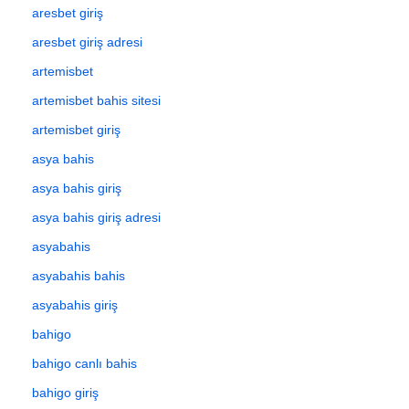
aresbet giriş
aresbet giriş adresi
artemisbet
artemisbet bahis sitesi
artemisbet giriş
asya bahis
asya bahis giriş
asya bahis giriş adresi
asyabahis
asyabahis bahis
asyabahis giriş
bahigo
bahigo canlı bahis
bahigo giriş