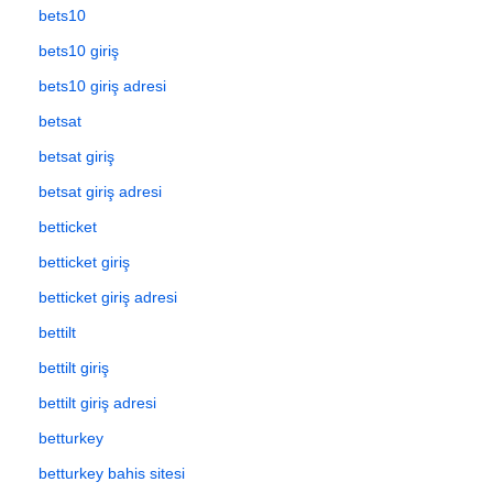
bets10
bets10 giriş
bets10 giriş adresi
betsat
betsat giriş
betsat giriş adresi
betticket
betticket giriş
betticket giriş adresi
bettilt
bettilt giriş
bettilt giriş adresi
betturkey
betturkey bahis sitesi