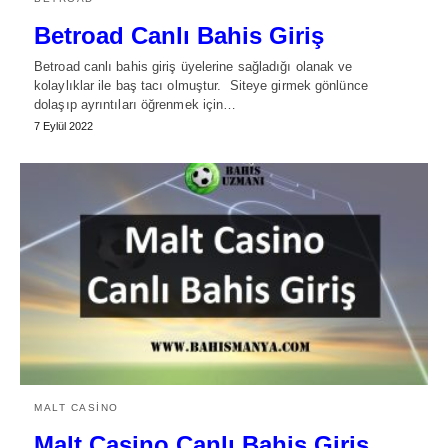
Betroad Canlı Bahis Giriş
Betroad canlı bahis giriş üyelerine sağladığı olanak ve
kolaylıklar ile baş tacı olmuştur. Siteye girmek gönlünce
dolaşıp ayrıntıları öğrenmek için…
7 Eylül 2022
MALT CASINO
Malt Casino Canlı Bahis Giriş