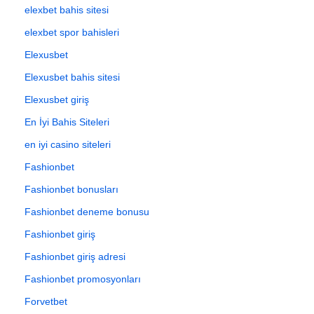
elexbet bahis sitesi
elexbet spor bahisleri
Elexusbet
Elexusbet bahis sitesi
Elexusbet giriş
En İyi Bahis Siteleri
en iyi casino siteleri
Fashionbet
Fashionbet bonusları
Fashionbet deneme bonusu
Fashionbet giriş
Fashionbet giriş adresi
Fashionbet promosyonları
Forvetbet