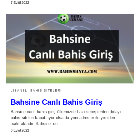
7 Eylül 2022
LISANSLI BAHIS SITELERI
Bahsine Canlı Bahis Giriş
Bahsine canlı bahis giriş ülkemizde bazı sebeplerden dolayı
bahis siteleri kapatılıyor olsa da yeni adresler ile yeniden
açılmaktadır. Bahsine de…
6 Eylül 2022