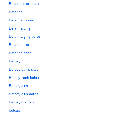
Betadonis oranları
Betarina
Betarina casino
Betarina giriş
Betarina giriş adresi
Betarina slot
Betarina spor
Betbey
Betbey bahis sitesi
Betbey canlı bahis
Betbey giriş
Betbey giriş adresi
Betbey oranları
betcup