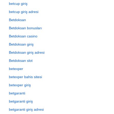
betcup giriş
betcup giriş adresi
Betdoksan
Betdoksan bonusları
Betdoksan casino
Betdoksan giriş
Betdoksan giriş adresi
Betdoksan slot
betexper
betexper bahis sitesi
betexper giriş
betgaranti
betgaranti giriş
betgaranti giriş adresi