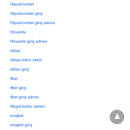
Hipodrombet
Hipodrombet giriş
Hipodrombet giriş adresi
Hovarda
Hovarda giriş adresi
iddaa
iddaa bahis sitesi
iddaa giriş
ilbet
ilbet giriş
ilbet giriş adresi
İllegal bahis siteleri
imajbet
imajbet giriş