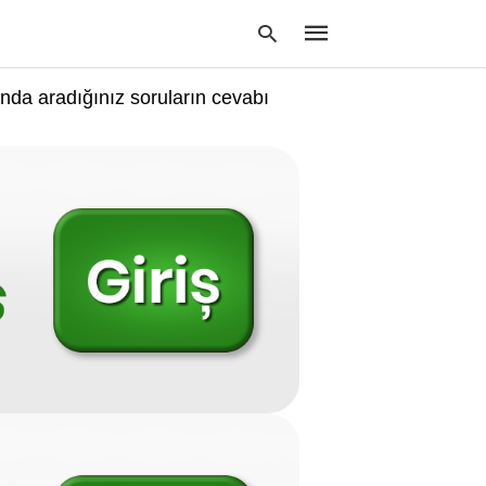
ında aradığınız soruların cevabı
Type
your
search
query
and
hit
enter: