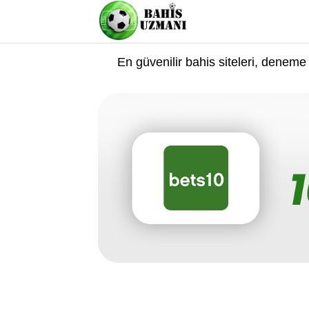
En güvenilir bahis siteleri, deneme