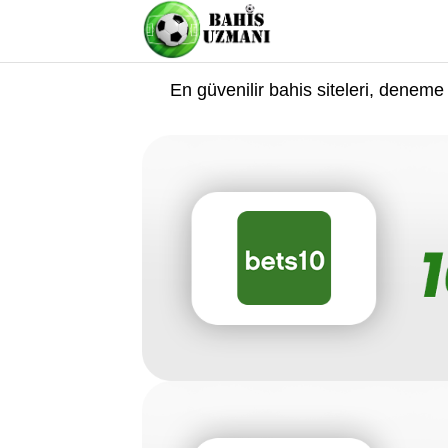
En güvenilir bahis siteleri, deneme