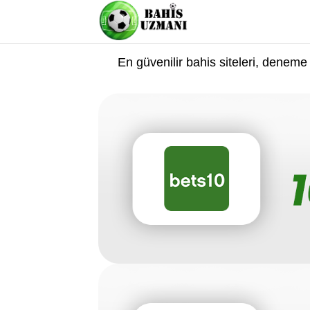
En güvenilir bahis siteleri, deneme