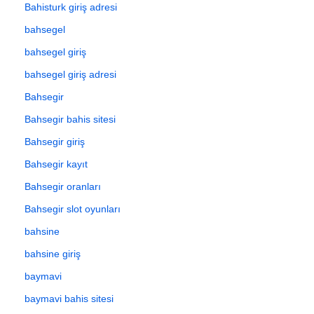
Bahisturk giriş adresi
bahsegel
bahsegel giriş
bahsegel giriş adresi
Bahsegir
Bahsegir bahis sitesi
Bahsegir giriş
Bahsegir kayıt
Bahsegir oranları
Bahsegir slot oyunları
bahsine
bahsine giriş
baymavi
baymavi bahis sitesi