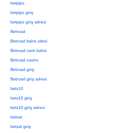
betpipo
betpipo giriş
betpipo giriş adresi
Betroad
Betroad bahis sitesi
Betroad canlı bahis
Betroad casino
Betroad giriş
Betroad giriş adresi
bets10
bets10 giriş
bets10 giriş adresi
betsat
betsat giriş