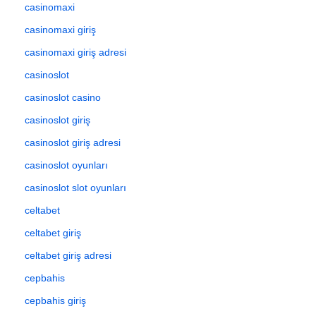
casinomaxi
casinomaxi giriş
casinomaxi giriş adresi
casinoslot
casinoslot casino
casinoslot giriş
casinoslot giriş adresi
casinoslot oyunları
casinoslot slot oyunları
celtabet
celtabet giriş
celtabet giriş adresi
cepbahis
cepbahis giriş