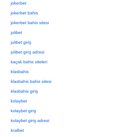
jokerbet
jokerbet bahis
jokerbet bahis sitesi
julibet
julibet giriş
julibet giriş adresi
kaçak bahis siteleri
klasbahis
klasbahis bahis sitesi
klasbahis giriş
kolaybet
kolaybet giriş
kolaybet giriş adresi
kralbet