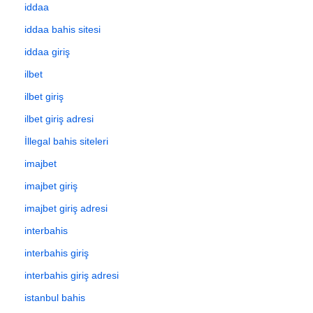
iddaa
iddaa bahis sitesi
iddaa giriş
ilbet
ilbet giriş
ilbet giriş adresi
İllegal bahis siteleri
imajbet
imajbet giriş
imajbet giriş adresi
interbahis
interbahis giriş
interbahis giriş adresi
istanbul bahis