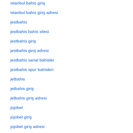
istanbul bahis giriş
istanbul bahis giriş adresi
jestbahis
jestbahis bahis sitesi
jestbahis giriş
jestbahis giriş adresi
jestbahis sanal bahisler
jestbahis spor bahisleri
jetbahis
jetbahis giriş
jetbahis giriş adresi
jojobet
jojobet giriş
jojobet giriş adresi