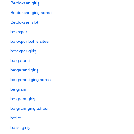
Betdoksan giriş
Betdoksan giriş adresi
Betdoksan slot
betexper
betexper bahis sitesi
betexper giriş
betgaranti
betgaranti giriş
betgaranti giriş adresi
betgram
betgram giriş
betgram giriş adresi
betist
betist giriş