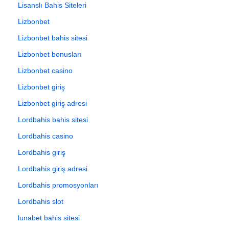
Lisanslı Bahis Siteleri
Lizbonbet
Lizbonbet bahis sitesi
Lizbonbet bonusları
Lizbonbet casino
Lizbonbet giriş
Lizbonbet giriş adresi
Lordbahis bahis sitesi
Lordbahis casino
Lordbahis giriş
Lordbahis giriş adresi
Lordbahis promosyonları
Lordbahis slot
lunabet bahis sitesi