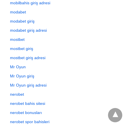
mobilbahis giriş adresi
modabet
modabet giriş
modabet giriş adresi
mostbet
mostbet giriş
mostbet giriş adresi
Mr Oyun
Mr Oyun giriş
Mr Oyun giriş adresi
nerobet
nerobet bahis sitesi
nerobet bonusları
nerobet spor bahisleri