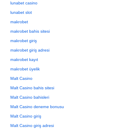
lunabet casino
lunabet slot
makrobet
makrobet bahis sitesi
makrobet giriş
makrobet giriş adresi
makrobet kayıt
makrobet üyelik
Malt Casino
Malt Casino bahis sitesi
Malt Casino bahisleri
Malt Casino deneme bonusu
Malt Casino giriş
Malt Casino giriş adresi