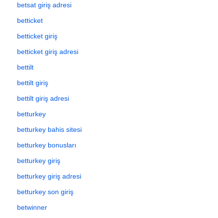
betsat giriş adresi
betticket
betticket giriş
betticket giriş adresi
bettilt
bettilt giriş
bettilt giriş adresi
betturkey
betturkey bahis sitesi
betturkey bonusları
betturkey giriş
betturkey giriş adresi
betturkey son giriş
betwinner