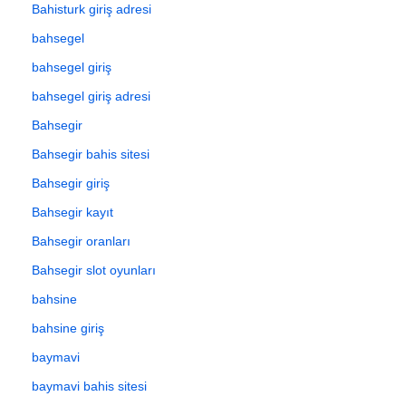
Bahisturk giriş adresi
bahsegel
bahsegel giriş
bahsegel giriş adresi
Bahsegir
Bahsegir bahis sitesi
Bahsegir giriş
Bahsegir kayıt
Bahsegir oranları
Bahsegir slot oyunları
bahsine
bahsine giriş
baymavi
baymavi bahis sitesi