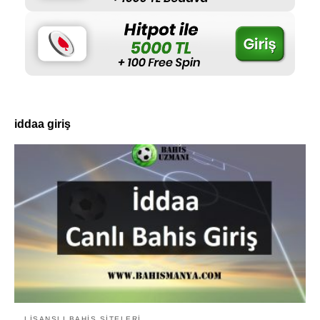
iddaa giriş
LISANSLI BAHIS SITELERI