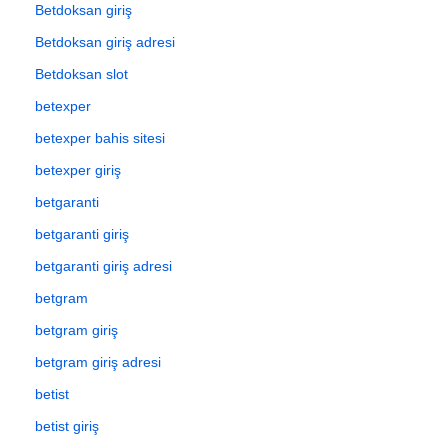
Betdoksan giriş
Betdoksan giriş adresi
Betdoksan slot
betexper
betexper bahis sitesi
betexper giriş
betgaranti
betgaranti giriş
betgaranti giriş adresi
betgram
betgram giriş
betgram giriş adresi
betist
betist giriş