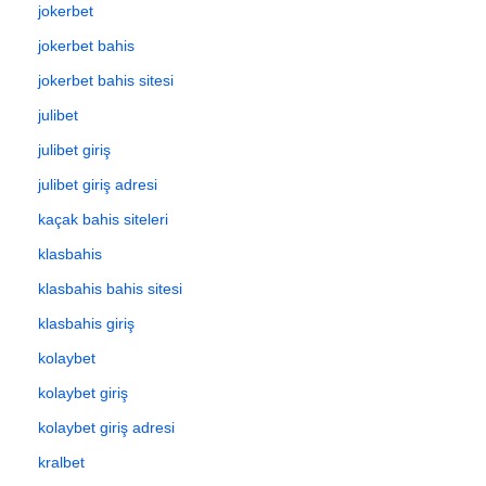
jokerbet
jokerbet bahis
jokerbet bahis sitesi
julibet
julibet giriş
julibet giriş adresi
kaçak bahis siteleri
klasbahis
klasbahis bahis sitesi
klasbahis giriş
kolaybet
kolaybet giriş
kolaybet giriş adresi
kralbet