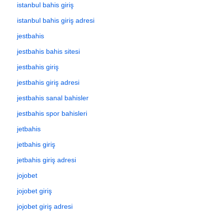
istanbul bahis giriş
istanbul bahis giriş adresi
jestbahis
jestbahis bahis sitesi
jestbahis giriş
jestbahis giriş adresi
jestbahis sanal bahisler
jestbahis spor bahisleri
jetbahis
jetbahis giriş
jetbahis giriş adresi
jojobet
jojobet giriş
jojobet giriş adresi