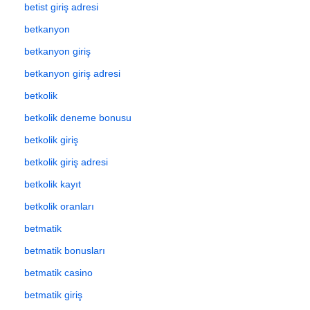
betist giriş adresi
betkanyon
betkanyon giriş
betkanyon giriş adresi
betkolik
betkolik deneme bonusu
betkolik giriş
betkolik giriş adresi
betkolik kayıt
betkolik oranları
betmatik
betmatik bonusları
betmatik casino
betmatik giriş