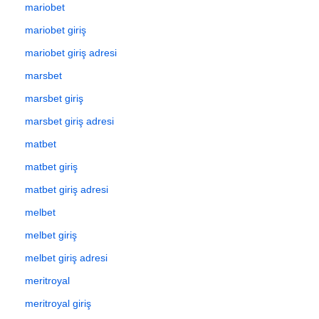
mariobet
mariobet giriş
mariobet giriş adresi
marsbet
marsbet giriş
marsbet giriş adresi
matbet
matbet giriş
matbet giriş adresi
melbet
melbet giriş
melbet giriş adresi
meritroyal
meritroyal giriş