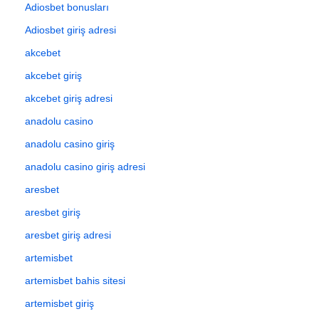
Adiosbet bonusları
Adiosbet giriş adresi
akcebet
akcebet giriş
akcebet giriş adresi
anadolu casino
anadolu casino giriş
anadolu casino giriş adresi
aresbet
aresbet giriş
aresbet giriş adresi
artemisbet
artemisbet bahis sitesi
artemisbet giriş