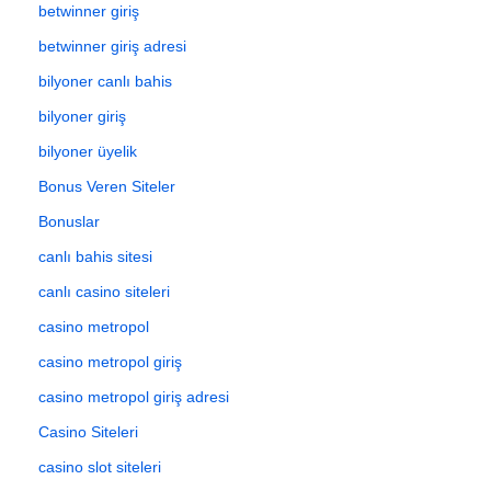
betwinner giriş
betwinner giriş adresi
bilyoner canlı bahis
bilyoner giriş
bilyoner üyelik
Bonus Veren Siteler
Bonuslar
canlı bahis sitesi
canlı casino siteleri
casino metropol
casino metropol giriş
casino metropol giriş adresi
Casino Siteleri
casino slot siteleri