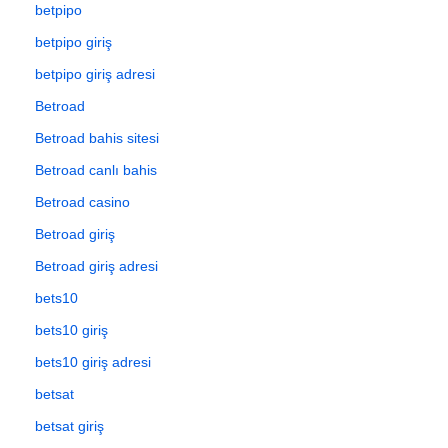
betpipo
betpipo giriş
betpipo giriş adresi
Betroad
Betroad bahis sitesi
Betroad canlı bahis
Betroad casino
Betroad giriş
Betroad giriş adresi
bets10
bets10 giriş
bets10 giriş adresi
betsat
betsat giriş