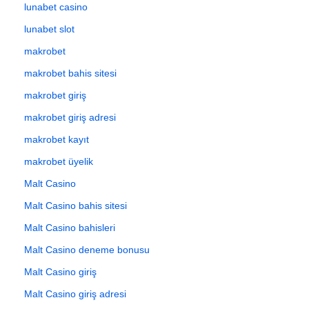
lunabet casino
lunabet slot
makrobet
makrobet bahis sitesi
makrobet giriş
makrobet giriş adresi
makrobet kayıt
makrobet üyelik
Malt Casino
Malt Casino bahis sitesi
Malt Casino bahisleri
Malt Casino deneme bonusu
Malt Casino giriş
Malt Casino giriş adresi