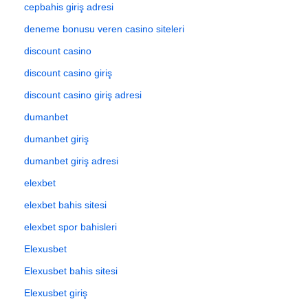
cepbahis giriş adresi
deneme bonusu veren casino siteleri
discount casino
discount casino giriş
discount casino giriş adresi
dumanbet
dumanbet giriş
dumanbet giriş adresi
elexbet
elexbet bahis sitesi
elexbet spor bahisleri
Elexusbet
Elexusbet bahis sitesi
Elexusbet giriş