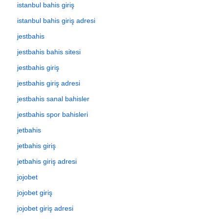
istanbul bahis giriş
istanbul bahis giriş adresi
jestbahis
jestbahis bahis sitesi
jestbahis giriş
jestbahis giriş adresi
jestbahis sanal bahisler
jestbahis spor bahisleri
jetbahis
jetbahis giriş
jetbahis giriş adresi
jojobet
jojobet giriş
jojobet giriş adresi