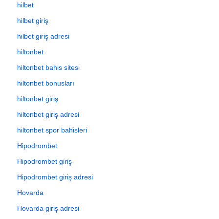
hilbet
hilbet giriş
hilbet giriş adresi
hiltonbet
hiltonbet bahis sitesi
hiltonbet bonusları
hiltonbet giriş
hiltonbet giriş adresi
hiltonbet spor bahisleri
Hipodrombet
Hipodrombet giriş
Hipodrombet giriş adresi
Hovarda
Hovarda giriş adresi