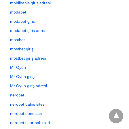
mobilbahis giriş adresi
modabet
modabet giriş
modabet giriş adresi
mostbet
mostbet giriş
mostbet giriş adresi
Mr Oyun
Mr Oyun giriş
Mr Oyun giriş adresi
nerobet
nerobet bahis sitesi
nerobet bonusları
nerobet spor bahisleri