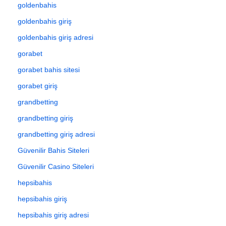
goldenbahis
goldenbahis giriş
goldenbahis giriş adresi
gorabet
gorabet bahis sitesi
gorabet giriş
grandbetting
grandbetting giriş
grandbetting giriş adresi
Güvenilir Bahis Siteleri
Güvenilir Casino Siteleri
hepsibahis
hepsibahis giriş
hepsibahis giriş adresi