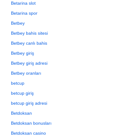
Betarina slot
Betarina spor
Betbey
Betbey bahis sitesi
Betbey canlı bahis
Betbey giriş
Betbey giriş adresi
Betbey oranları
betcup
betcup giriş
betcup giriş adresi
Betdoksan
Betdoksan bonusları
Betdoksan casino