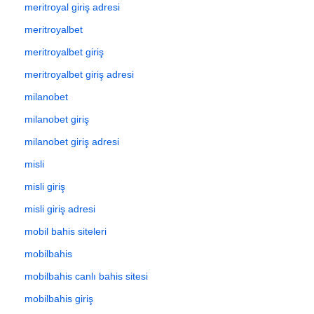
meritroyal giriş adresi
meritroyalbet
meritroyalbet giriş
meritroyalbet giriş adresi
milanobet
milanobet giriş
milanobet giriş adresi
misli
misli giriş
misli giriş adresi
mobil bahis siteleri
mobilbahis
mobilbahis canlı bahis sitesi
mobilbahis giriş