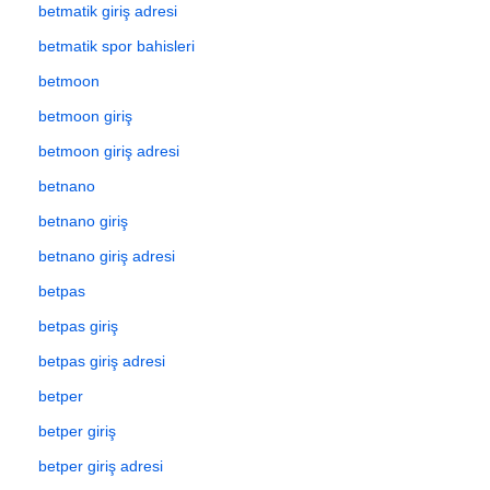
betmatik giriş adresi
betmatik spor bahisleri
betmoon
betmoon giriş
betmoon giriş adresi
betnano
betnano giriş
betnano giriş adresi
betpas
betpas giriş
betpas giriş adresi
betper
betper giriş
betper giriş adresi