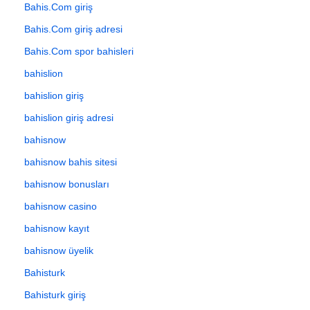
Bahis.Com giriş
Bahis.Com giriş adresi
Bahis.Com spor bahisleri
bahislion
bahislion giriş
bahislion giriş adresi
bahisnow
bahisnow bahis sitesi
bahisnow bonusları
bahisnow casino
bahisnow kayıt
bahisnow üyelik
Bahisturk
Bahisturk giriş