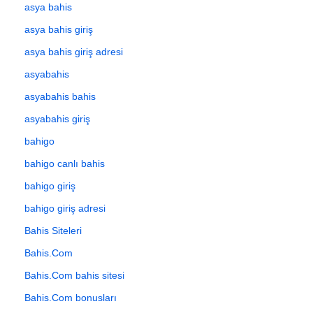
asya bahis
asya bahis giriş
asya bahis giriş adresi
asyabahis
asyabahis bahis
asyabahis giriş
bahigo
bahigo canlı bahis
bahigo giriş
bahigo giriş adresi
Bahis Siteleri
Bahis.Com
Bahis.Com bahis sitesi
Bahis.Com bonusları