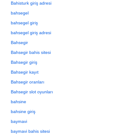
Bahisturk giriş adresi
bahsegel
bahsegel giriş
bahsegel giriş adresi
Bahsegir
Bahsegir bahis sitesi
Bahsegir giriş
Bahsegir kayıt
Bahsegir oranları
Bahsegir slot oyunları
bahsine
bahsine giriş
baymavi
baymavi bahis sitesi