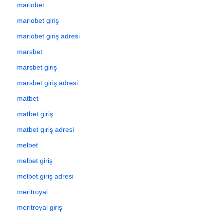
mariobet
mariobet giriş
mariobet giriş adresi
marsbet
marsbet giriş
marsbet giriş adresi
matbet
matbet giriş
matbet giriş adresi
melbet
melbet giriş
melbet giriş adresi
meritroyal
meritroyal giriş