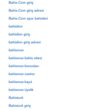
Bahis.Com giriş
Bahis.Com giriş adresi
Bahis.Com spor bahisleri
bahislion
bahislion giriş
bahislion giriş adresi
bahisnow
bahisnow bahis sitesi
bahisnow bonusları
bahisnow casino
bahisnow kayıt
bahisnow üyelik
Bahisturk
Bahisturk giriş