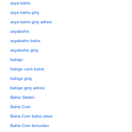
asya bahis
asya bahis giriş
asya bahis giriş adresi
asyabahis
asyabahis bahis
asyabahis giriş
bahigo
bahigo canlı bahis
bahigo giriş
bahigo giriş adresi
Bahis Siteleri
Bahis.Com
Bahis.Com bahis sitesi
Bahis.Com bonusları