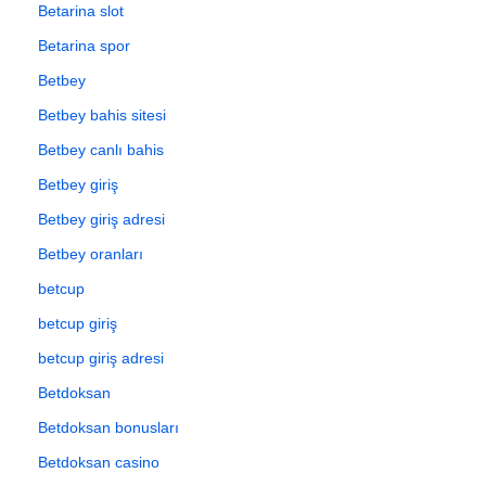
Betarina slot
Betarina spor
Betbey
Betbey bahis sitesi
Betbey canlı bahis
Betbey giriş
Betbey giriş adresi
Betbey oranları
betcup
betcup giriş
betcup giriş adresi
Betdoksan
Betdoksan bonusları
Betdoksan casino