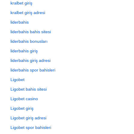
kralbet giriş
kralbet giriş adresi
liderbahis
liderbahis bahis sitesi
liderbahis bonusları
liderbahis giriş
liderbahis giriş adresi
liderbahis spor bahisleri
Ligobet
Ligobet bahis sitesi
Ligobet casino
Ligobet giriş
Ligobet giriş adresi
Ligobet spor bahisleri