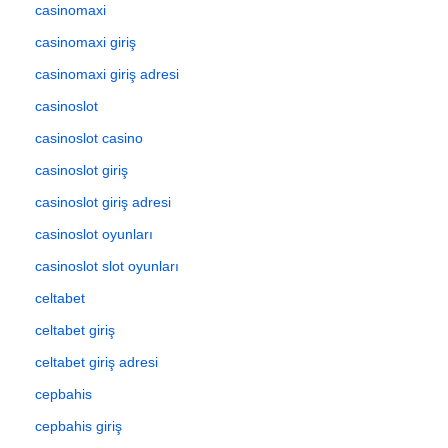
casinomaxi
casinomaxi giriş
casinomaxi giriş adresi
casinoslot
casinoslot casino
casinoslot giriş
casinoslot giriş adresi
casinoslot oyunları
casinoslot slot oyunları
celtabet
celtabet giriş
celtabet giriş adresi
cepbahis
cepbahis giriş