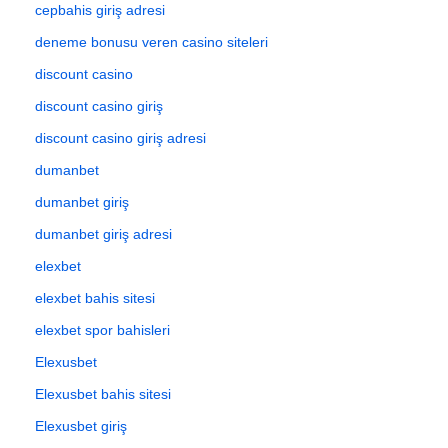
cepbahis giriş adresi
deneme bonusu veren casino siteleri
discount casino
discount casino giriş
discount casino giriş adresi
dumanbet
dumanbet giriş
dumanbet giriş adresi
elexbet
elexbet bahis sitesi
elexbet spor bahisleri
Elexusbet
Elexusbet bahis sitesi
Elexusbet giriş