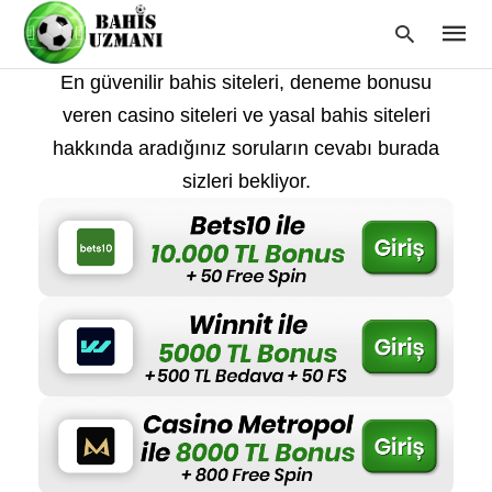
En güvenilir bahis siteleri, deneme bonusu
veren casino siteleri ve yasal bahis siteleri
hakkında aradığınız soruların cevabı burada
Type
sizleri bekliyor.
your
searc
query
and
hit
enter: