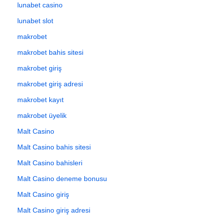
lunabet casino
lunabet slot
makrobet
makrobet bahis sitesi
makrobet giriş
makrobet giriş adresi
makrobet kayıt
makrobet üyelik
Malt Casino
Malt Casino bahis sitesi
Malt Casino bahisleri
Malt Casino deneme bonusu
Malt Casino giriş
Malt Casino giriş adresi