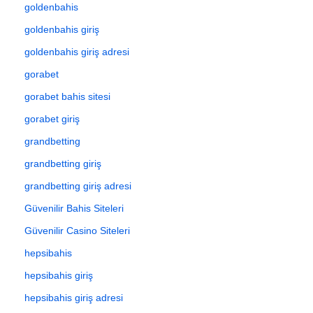
goldenbahis
goldenbahis giriş
goldenbahis giriş adresi
gorabet
gorabet bahis sitesi
gorabet giriş
grandbetting
grandbetting giriş
grandbetting giriş adresi
Güvenilir Bahis Siteleri
Güvenilir Casino Siteleri
hepsibahis
hepsibahis giriş
hepsibahis giriş adresi