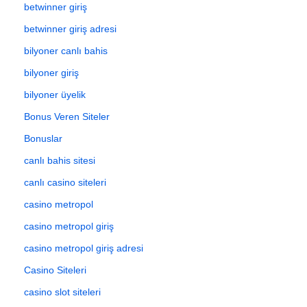
betwinner giriş
betwinner giriş adresi
bilyoner canlı bahis
bilyoner giriş
bilyoner üyelik
Bonus Veren Siteler
Bonuslar
canlı bahis sitesi
canlı casino siteleri
casino metropol
casino metropol giriş
casino metropol giriş adresi
Casino Siteleri
casino slot siteleri