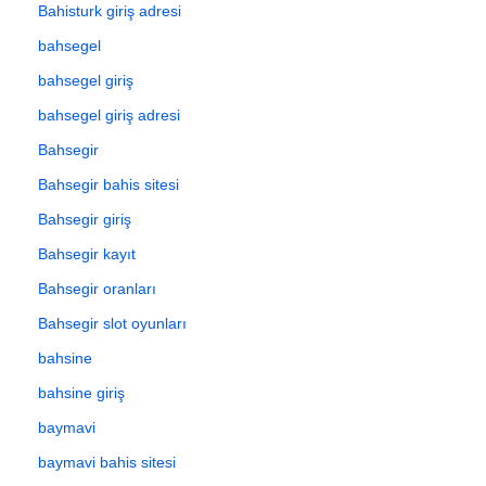
Bahisturk giriş adresi
bahsegel
bahsegel giriş
bahsegel giriş adresi
Bahsegir
Bahsegir bahis sitesi
Bahsegir giriş
Bahsegir kayıt
Bahsegir oranları
Bahsegir slot oyunları
bahsine
bahsine giriş
baymavi
baymavi bahis sitesi