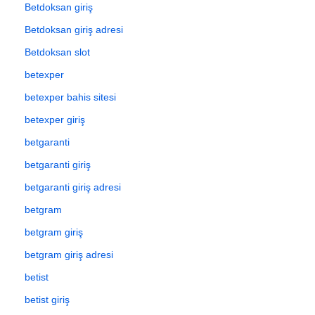
Betdoksan giriş
Betdoksan giriş adresi
Betdoksan slot
betexper
betexper bahis sitesi
betexper giriş
betgaranti
betgaranti giriş
betgaranti giriş adresi
betgram
betgram giriş
betgram giriş adresi
betist
betist giriş