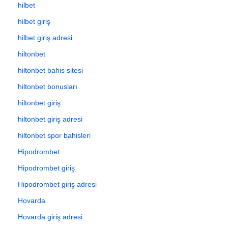
hilbet
hilbet giriş
hilbet giriş adresi
hiltonbet
hiltonbet bahis sitesi
hiltonbet bonusları
hiltonbet giriş
hiltonbet giriş adresi
hiltonbet spor bahisleri
Hipodrombet
Hipodrombet giriş
Hipodrombet giriş adresi
Hovarda
Hovarda giriş adresi