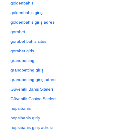
goldenbahis
goldenbahis giriş
goldenbahis giriş adresi
gorabet
gorabet bahis sitesi
gorabet giriş
grandbetting
grandbetting giriş
grandbetting giriş adresi
Güvenilir Bahis Siteleri
Güvenilir Casino Siteleri
hepsibahis
hepsibahis giriş
hepsibahis giriş adresi