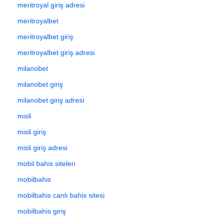
meritroyal giriş adresi
meritroyalbet
meritroyalbet giriş
meritroyalbet giriş adresi
milanobet
milanobet giriş
milanobet giriş adresi
misli
misli giriş
misli giriş adresi
mobil bahis siteleri
mobilbahis
mobilbahis canlı bahis sitesi
mobilbahis giriş