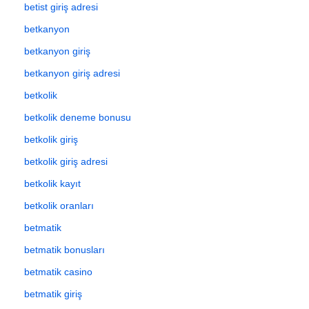
betist giriş adresi
betkanyon
betkanyon giriş
betkanyon giriş adresi
betkolik
betkolik deneme bonusu
betkolik giriş
betkolik giriş adresi
betkolik kayıt
betkolik oranları
betmatik
betmatik bonusları
betmatik casino
betmatik giriş