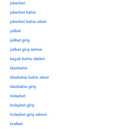
jokerbet
jokerbet bahis
jokerbet bahis sitesi
julibet
julibet giriş
julibet giriş adresi
kaçak bahis siteleri
klasbahis
klasbahis bahis sitesi
klasbahis giriş
kolaybet
kolaybet giriş
kolaybet giriş adresi
kralbet