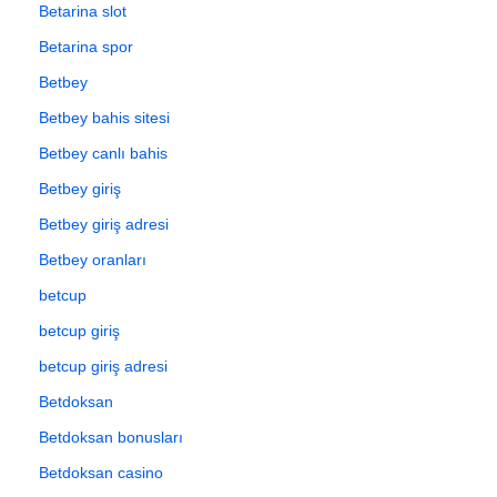
Betarina slot
Betarina spor
Betbey
Betbey bahis sitesi
Betbey canlı bahis
Betbey giriş
Betbey giriş adresi
Betbey oranları
betcup
betcup giriş
betcup giriş adresi
Betdoksan
Betdoksan bonusları
Betdoksan casino