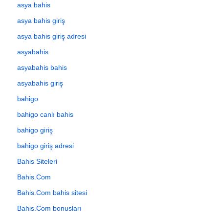
asya bahis
asya bahis giriş
asya bahis giriş adresi
asyabahis
asyabahis bahis
asyabahis giriş
bahigo
bahigo canlı bahis
bahigo giriş
bahigo giriş adresi
Bahis Siteleri
Bahis.Com
Bahis.Com bahis sitesi
Bahis.Com bonusları