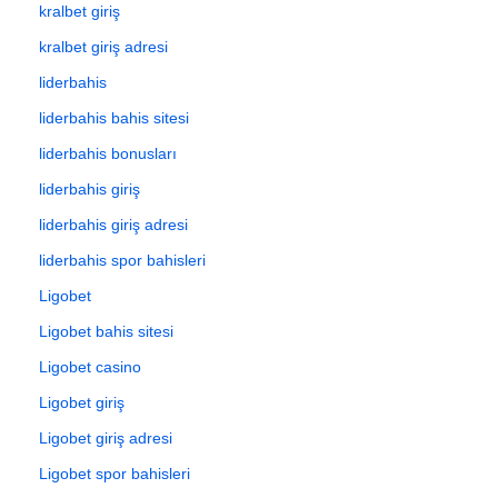
kralbet giriş
kralbet giriş adresi
liderbahis
liderbahis bahis sitesi
liderbahis bonusları
liderbahis giriş
liderbahis giriş adresi
liderbahis spor bahisleri
Ligobet
Ligobet bahis sitesi
Ligobet casino
Ligobet giriş
Ligobet giriş adresi
Ligobet spor bahisleri