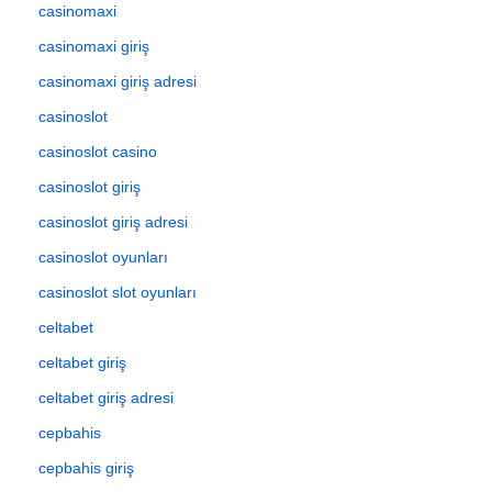
casinomaxi
casinomaxi giriş
casinomaxi giriş adresi
casinoslot
casinoslot casino
casinoslot giriş
casinoslot giriş adresi
casinoslot oyunları
casinoslot slot oyunları
celtabet
celtabet giriş
celtabet giriş adresi
cepbahis
cepbahis giriş