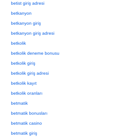
betist giriş adresi
betkanyon
betkanyon giriş
betkanyon giriş adresi
betkolik
betkolik deneme bonusu
betkolik giriş
betkolik giriş adresi
betkolik kayıt
betkolik oranları
betmatik
betmatik bonusları
betmatik casino
betmatik giriş