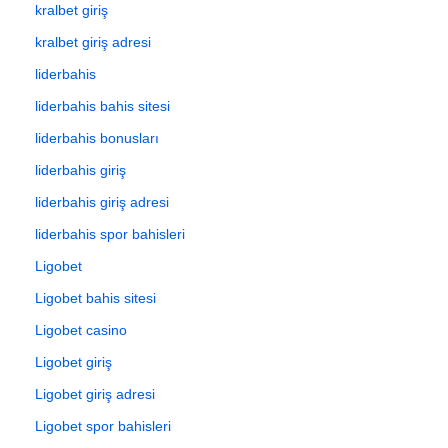
kralbet giriş
kralbet giriş adresi
liderbahis
liderbahis bahis sitesi
liderbahis bonusları
liderbahis giriş
liderbahis giriş adresi
liderbahis spor bahisleri
Ligobet
Ligobet bahis sitesi
Ligobet casino
Ligobet giriş
Ligobet giriş adresi
Ligobet spor bahisleri