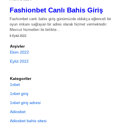
Fashionbet Canlı Bahis Giriş
Fashionbet canlı bahis giriş günümüzde oldukça eğlenceli bir
oyun imkanı sağlayan bir adres olarak hizmet vermektedir.
Mevcut hizmetleri ile birlikte…
6 Eylül 2022
Arşivler
Ekim 2022
Eylül 2022
Kategoriler
1xbet
1xbet giriş
1xbet giriş adresi
Adiosbet
Adiosbet bahis sitesi