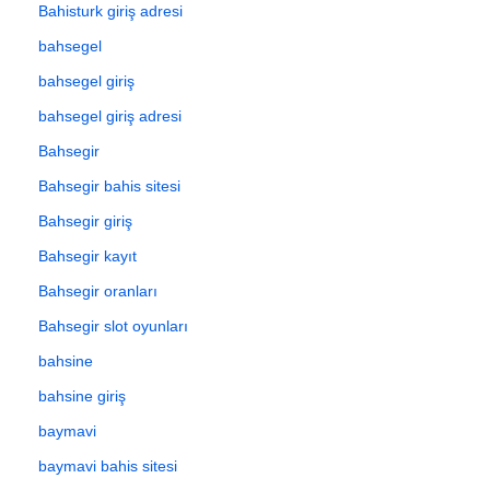
Bahisturk giriş adresi
bahsegel
bahsegel giriş
bahsegel giriş adresi
Bahsegir
Bahsegir bahis sitesi
Bahsegir giriş
Bahsegir kayıt
Bahsegir oranları
Bahsegir slot oyunları
bahsine
bahsine giriş
baymavi
baymavi bahis sitesi