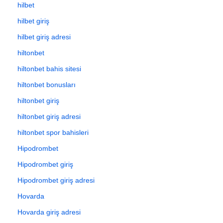
hilbet
hilbet giriş
hilbet giriş adresi
hiltonbet
hiltonbet bahis sitesi
hiltonbet bonusları
hiltonbet giriş
hiltonbet giriş adresi
hiltonbet spor bahisleri
Hipodrombet
Hipodrombet giriş
Hipodrombet giriş adresi
Hovarda
Hovarda giriş adresi