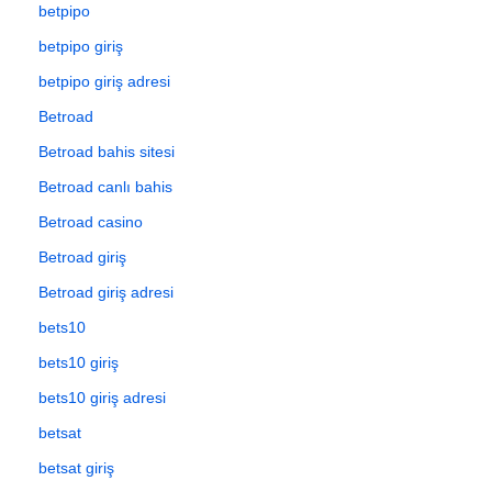
betpipo
betpipo giriş
betpipo giriş adresi
Betroad
Betroad bahis sitesi
Betroad canlı bahis
Betroad casino
Betroad giriş
Betroad giriş adresi
bets10
bets10 giriş
bets10 giriş adresi
betsat
betsat giriş