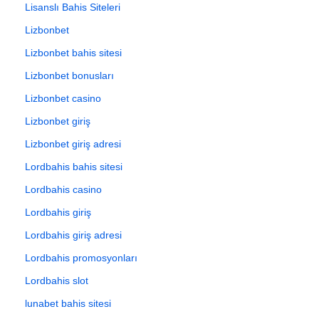
Lisanslı Bahis Siteleri
Lizbonbet
Lizbonbet bahis sitesi
Lizbonbet bonusları
Lizbonbet casino
Lizbonbet giriş
Lizbonbet giriş adresi
Lordbahis bahis sitesi
Lordbahis casino
Lordbahis giriş
Lordbahis giriş adresi
Lordbahis promosyonları
Lordbahis slot
lunabet bahis sitesi