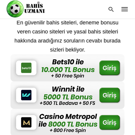
En güvenilir bahis siteleri, deneme bonusu
veren casino siteleri ve yasal bahis siteleri
hakkında aradığınız soruların cevabı burada
Type
sizleri bekliyor.
your
searc
query
and
hit
enter: