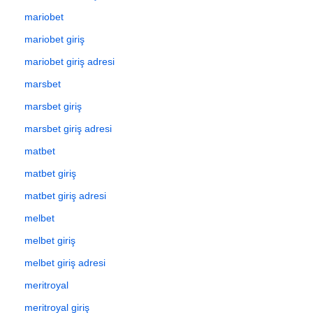
mariobet
mariobet giriş
mariobet giriş adresi
marsbet
marsbet giriş
marsbet giriş adresi
matbet
matbet giriş
matbet giriş adresi
melbet
melbet giriş
melbet giriş adresi
meritroyal
meritroyal giriş