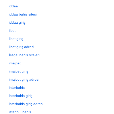
iddaa
iddaa bahis sitesi
iddaa giriş
ilbet
ilbet giriş
ilbet giriş adresi
İllegal bahis siteleri
imajbet
imajbet giriş
imajbet giriş adresi
interbahis
interbahis giriş
interbahis giriş adresi
istanbul bahis