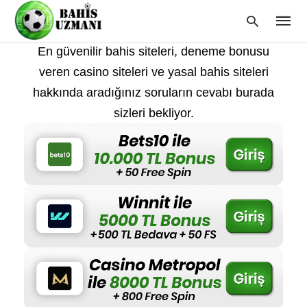
En güvenilir bahis siteleri, deneme bonusu
veren casino siteleri ve yasal bahis siteleri
hakkında aradığınız soruların cevabı burada
Type
sizleri bekliyor.
your
searc
query
and
hit
enter: