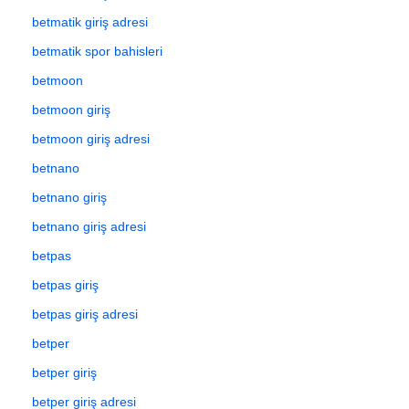
betmatik giriş adresi
betmatik spor bahisleri
betmoon
betmoon giriş
betmoon giriş adresi
betnano
betnano giriş
betnano giriş adresi
betpas
betpas giriş
betpas giriş adresi
betper
betper giriş
betper giriş adresi