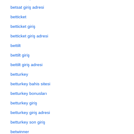
betsat giriş adresi
betticket
betticket giriş
betticket giriş adresi
bettilt
bettilt giriş
bettilt giriş adresi
betturkey
betturkey bahis sitesi
betturkey bonusları
betturkey giriş
betturkey giriş adresi
betturkey son giriş
betwinner