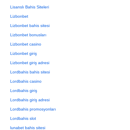
Lisanslı Bahis Siteleri
Lizbonbet
Lizbonbet bahis sitesi
Lizbonbet bonusları
Lizbonbet casino
Lizbonbet giriş
Lizbonbet giriş adresi
Lordbahis bahis sitesi
Lordbahis casino
Lordbahis giriş
Lordbahis giriş adresi
Lordbahis promosyonları
Lordbahis slot
lunabet bahis sitesi