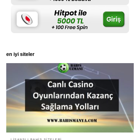
en iyi siteler
LISANSLI BAHIS SITELERI