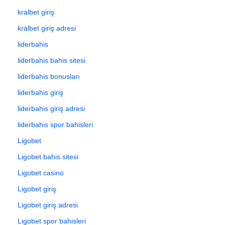
kralbet giriş
kralbet giriş adresi
liderbahis
liderbahis bahis sitesi
liderbahis bonusları
liderbahis giriş
liderbahis giriş adresi
liderbahis spor bahisleri
Ligobet
Ligobet bahis sitesi
Ligobet casino
Ligobet giriş
Ligobet giriş adresi
Ligobet spor bahisleri